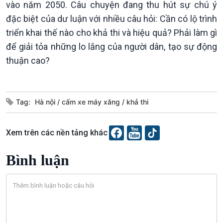
Xã hội
Khoa học & Công nghệ
vào năm 2050. Câu chuyện đang thu hút sự chú ý
Tin Đời sống & Xã hội
Tin Khoa học & Công nghệ
đặc biệt của dư luận với nhiều câu hỏi: Cần có lộ trình
360 độ Sức khỏe
Kết nối công nghệ
triển khai thế nào cho khả thi và hiệu quả? Phải làm gì
Chuyển đổi Xanh
Sống chung với biến đổi
để giải tỏa những lo lắng của người dân, tạo sự động
Tài nguyên và Môi trường
khí hậu
thuận cao?
Chuyên gia của bạn
Xã hội chuyển động
Bước chân đến trường
Tag:
Hà nội
cấm xe máy xăng
khả thi
Xem trên các nền tảng khác
Bình luận
Văn hoá & Du lịch
Multimedia
Tin Văn hoá & Du lịch
Ảnh
Chát với người nổi tiếng
Video
Câu chuyện Thể thao
Infographic
E-Magazine