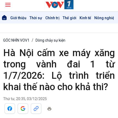
Giới thiệu
Thời sự
Chính trị
Thế giới
Kinh tế
Nông nghiệp 
GÓC NHÌN VOV1
Dòng chảy sự kiện
Hà Nội cấm xe máy xăng
trong vành đai 1 từ
1/7/2026: Lộ trình triển
khai thế nào cho khả thi?
Giới thiệu
Thời sự
Thời sự 6h
Thứ tư, 20:35, 03/12/2025
Thời sự 12h
Thời sự 18h
Thời sự 21h30