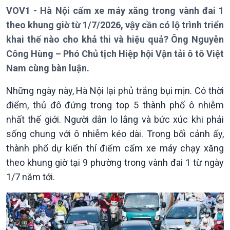
Bản tin
VOV1 - Hà Nội cấm xe máy xăng trong vành đai 1
Chuyên mục
theo khung giờ từ 1/7/2026, vậy cần có lộ trình triển
Theo dòng Thời sự
khai thế nào cho khả thi và hiệu quả? Ông Nguyễn
Công Hùng – Phó Chủ tịch Hiệp hội Vận tải ô tô Việt
Nam cùng bàn luận.
Những ngày này, Hà Nội lại phủ trắng bụi mịn. Có thời
điểm, thủ đô đứng trong top 5 thành phố ô nhiễm
Chính trị
Thế giới
nhất thế giới. Người dân lo lắng và bức xúc khi phải
Tin Chính trị
Tin thế giới
sống chung với ô nhiễm kéo dài. Trong bối cảnh ấy,
Chính phủ với người dân
Vấn đề quốc tế
thành phố dự kiến thí điểm cấm xe máy chạy xăng
Quốc hội với cử tri
Hồ sơ sự kiện quốc tế
Xây dựng đảng
Thế giới & Việt Nam
theo khung giờ tại 9 phường trong vành đai 1 từ ngày
Đảng trong cuộc sống
Biên cương - Một dải vững
1/7 năm tới.
Nhận diện sự thật
bền
Pháp luật và đời sống