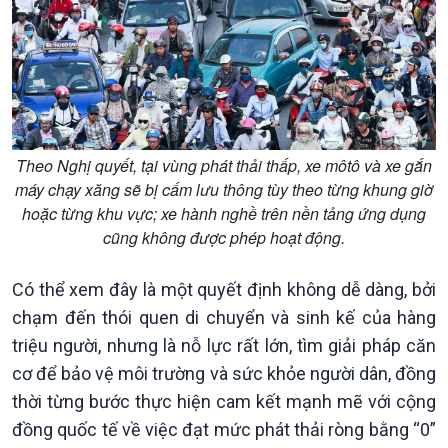
Kinh tế
Nông nghiệp & Biển đảo
Tin Kinh tế
Tin Nông nghiệp & Biển
Trước giờ mở cửa
đảo
Theo Nghị quyết, tại vùng phát thải thấp, xe môtô và xe gắn
Dòng chảy Kinh tế
Mùa vàng
máy chạy xăng sẽ bị cấm lưu thông tùy theo từng khung giờ
Sức sống hàng Việt
Biển đảo Việt Nam
hoặc từng khu vực; xe hành nghề trên nền tảng ứng dụng
Khởi nghiệp
Tâm tình biên giới và hải
cũng không được phép hoạt động.
Tuyên chiến với gian lận
đảo
thương mại
Tìm hiểu biển, đảo Việt
Có thể xem đây là một quyết định không dễ dàng, bởi
Nam
chạm đến thói quen di chuyển và sinh kế của hàng
triệu người, nhưng là nỗ lực rất lớn, tìm giải pháp căn
cơ để bảo vệ môi trường và sức khỏe người dân, đồng
thời từng bước thực hiện cam kết mạnh mẽ với cộng
đồng quốc tế về việc đạt mức phát thải ròng bằng “0”