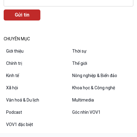
CHUYÊN MỤC
Podcast
Góc nhìn VOV1
Giới thiệu
Thời sự
Bình luận
10 phút Sự kiện - Luận bàn
Chính trị
Thế giới
Câu chuyện thời sự
Dòng chảy sự kiện
Kinh tế
Nông nghiệp & Biển đảo
Đối thoại
Xã hội
Khoa học & Công nghệ
Diễn đàn chủ nhật
Chuyện đêm
Văn hoá & Du lịch
Multimedia
Podcast
Góc nhìn VOV1
VOV1 đặc biệt