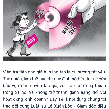
Kinh tế
Nông nghiệp & Biển đảo
Tin Kinh tế
Tin Nông nghiệp & Biển
Trước giờ mở cửa
đảo
Dòng chảy Kinh tế
Mùa vàng
Sức sống hàng Việt
Biển đảo Việt Nam
Khởi nghiệp
Tâm tình biên giới và hải
Tuyên chiến với gian lận
đảo
thương mại
Tìm hiểu biển, đảo Việt
Nam
Việc trả tiền cho giá trị sáng tạo là xu hướng tất yếu.
Tuy nhiên, làm thế nào để quy định sở hữu trí tuệ vừa
bảo vệ được quyền tác giả, vừa tạo sự đồng thuận
trong xã hội và không trở thành gánh nặng đối với
hoạt động kinh doanh? Đây sẽ là nội dung chúng tôi
Xã hội
Khoa học & Công nghệ
trao đổi cùng Luật sư Lê Xuân Lộc - Giám đốc điều