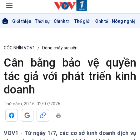
Giới thiệu
Thời sự
Chính trị
Thế giới
Kinh tế
Nông nghiệp 
GÓC NHÌN VOV1
Dòng chảy sự kiện
Cân bằng bảo vệ quyền
tác giả với phát triển kinh
doanh
Giới thiệu
Thời sự
Thứ năm, 20:16, 02/07/2026
Thời sự 6h
Thời sự 12h
Thời sự 18h
VOV1 - Từ ngày 1/7, các cơ sở kinh doanh dịch vụ
Thời sự 21h30