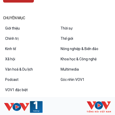
CHUYÊN MỤC
Podcast
Góc nhìn VOV1
Giới thiệu
Thời sự
Bình luận
Chính trị
Thế giới
10 phút Sự kiện - Luận bàn
Câu chuyện thời sự
Kinh tế
Nông nghiệp & Biển đảo
Dòng chảy sự kiện
Đối thoại
Xã hội
Khoa học & Công nghệ
Diễn đàn chủ nhật
Văn hoá & Du lịch
Multimedia
Chuyện đêm
Podcast
Góc nhìn VOV1
VOV1 đặc biệt
VOV1 đặc biệt