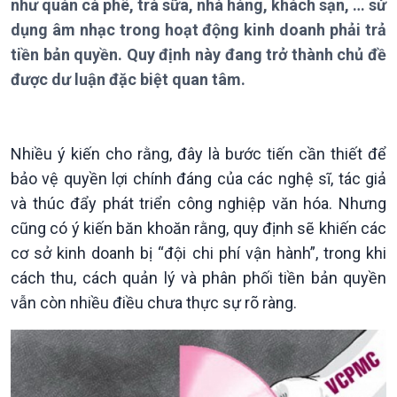
Bản tin
như quán cà phê, trà sữa, nhà hàng, khách sạn, … sử
Chuyên mục
dụng âm nhạc trong hoạt động kinh doanh phải trả
Theo dòng Thời sự
tiền bản quyền. Quy định này đang trở thành chủ đề
được dư luận đặc biệt quan tâm.
Nhiều ý kiến cho rằng, đây là bước tiến cần thiết để
Chính trị
Thế giới
bảo vệ quyền lợi chính đáng của các nghệ sĩ, tác giả
và thúc đẩy phát triển công nghiệp văn hóa. Nhưng
Tin Chính trị
Tin thế giới
Chính phủ với người dân
Vấn đề quốc tế
cũng có ý kiến băn khoăn rằng, quy định sẽ khiến các
Quốc hội với cử tri
Hồ sơ sự kiện quốc tế
cơ sở kinh doanh bị “đội chi phí vận hành”, trong khi
Xây dựng đảng
Thế giới & Việt Nam
cách thu, cách quản lý và phân phối tiền bản quyền
Đảng trong cuộc sống
Biên cương - Một dải vững
vẫn còn nhiều điều chưa thực sự rõ ràng.
Nhận diện sự thật
bền
Pháp luật và đời sống