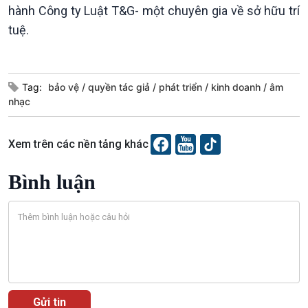
Tin Đời sống & Xã hội
Tin Khoa học & Công nghệ
hành Công ty Luật T&G- một chuyên gia về sở hữu trí
360 độ Sức khỏe
Kết nối công nghệ
tuệ.
Chuyển đổi Xanh
Sống chung với biến đổi
Tài nguyên và Môi trường
khí hậu
Chuyên gia của bạn
Xã hội chuyển động
Tag:
bảo vệ
quyền tác giả
phát triển
kinh doanh
âm
nhạc
Bước chân đến trường
Xem trên các nền tảng khác
Bình luận
Văn hoá & Du lịch
Multimedia
Tin Văn hoá & Du lịch
Ảnh
Chát với người nổi tiếng
Video
Câu chuyện Thể thao
Infographic
E-Magazine