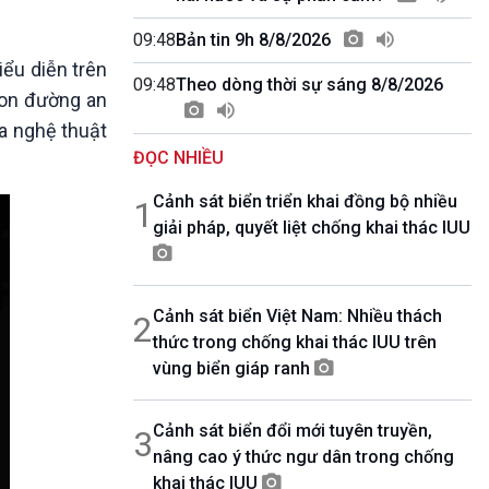
10 phút Sự kiện - Luận bàn
Câu chuyện thời sự
09:48
Bản tin 9h 8/8/2026
Dòng chảy sự kiện
iểu diễn trên
09:48
Theo dòng thời sự sáng 8/8/2026
Đối thoại
con đường an
Diễn đàn chủ nhật
ữa nghệ thuật
Chuyện đêm
ĐỌC NHIỀU
Cảnh sát biển triển khai đồng bộ nhiều
1
giải pháp, quyết liệt chống khai thác IUU
Cảnh sát biển Việt Nam: Nhiều thách
2
thức trong chống khai thác IUU trên
vùng biển giáp ranh
Cảnh sát biển đổi mới tuyên truyền,
3
nâng cao ý thức ngư dân trong chống
khai thác IUU