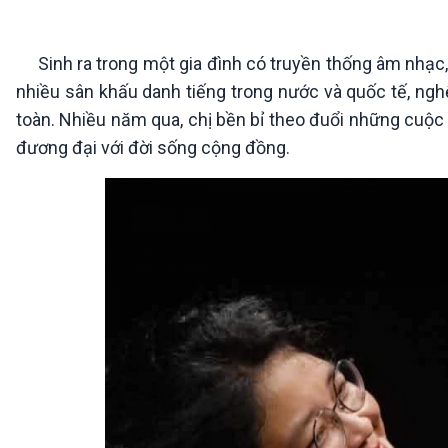
360 độ Sức khỏe
Kết nối công nghệ
Chuyển đổi Xanh
Sống chung với biến đổi
Tài nguyên và Môi trường
khí hậu
Sinh ra trong một gia đình có truyền thống âm nhạc, đ
Chuyên gia của bạn
nhiều sân khấu danh tiếng trong nước và quốc tế, ng
Xã hội chuyển động
toàn. Nhiều năm qua, chị bền bỉ theo đuổi những cuộc 
Bước chân đến trường
đương đại với đời sống cộng đồng.
VOV1 đặc biệt
Thanh âm ký sự
Chân dung cuộc sống
Các chương trình đặc biệt