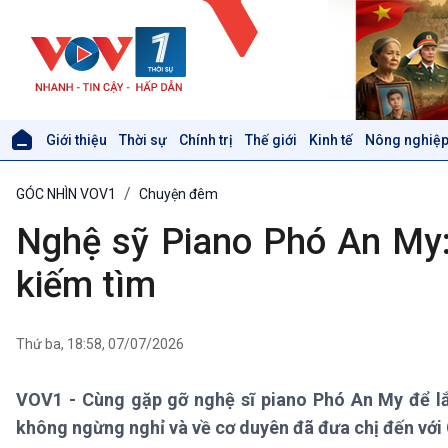
Giới thiệu
Thời sự
Chính trị
Thế giới
Kinh tế
Nông nghiệp
Giới thiệu
Thời sự
GÓC NHÌN VOV1
Chuyện đêm
Thời sự 6h
Thời sự 12h
Nghệ sỹ Piano Phó An My: 
Thời sự 18h
Thời sự 21h30
kiếm tìm
Bản tin
Chuyên mục
Theo dòng Thời sự
Thứ ba, 18:58, 07/07/2026
VOV1 - Cùng gặp gỡ nghệ sĩ piano Phó An My để l
Xã hội
Khoa học & Công nghệ
không ngừng nghỉ và về cơ duyên đã đưa chị đến với C
Tin Đời sống & Xã hội
Tin Khoa học & Công nghệ