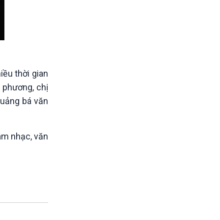
ều thời gian
 phương, chị
quảng bá văn
âm nhạc, văn