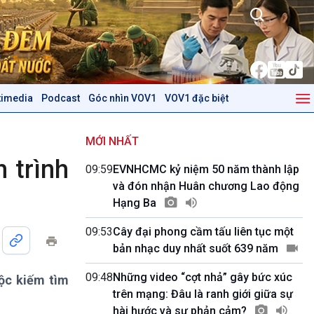
timedia
Podcast
Góc nhìn VOV1
VOV1 đặc biệt
Kinh tế
Nông nghiệp & Biển đảo
Tin Kinh tế
Tin Nông nghiệp & Biển
MỚI NHẤT
Trước giờ mở cửa
đảo
 trình
09:59
EVNHCMC kỷ niệm 50 năm thành lập
Dòng chảy Kinh tế
Mùa vàng
và đón nhận Huân chương Lao động
Sức sống hàng Việt
Biển đảo Việt Nam
Hạng Ba
Khởi nghiệp
Tâm tình biên giới và hải
Tuyên chiến với gian lận
đảo
09:53
Cây đại phong cầm tấu liên tục một
thương mại
Tìm hiểu biển, đảo Việt
bản nhạc duy nhất suốt 639 năm
Nam
09:48
Những video “cợt nhả” gây bức xúc
ộc kiếm tìm
Podcast
Góc nhìn VOV1
trên mạng: Đâu là ranh giới giữa sự
Bình luận
hài hước và sự phản cảm?