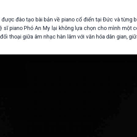
Chát với người nổi tiếng
Video
Câu chuyện Thể thao
Infographic
E-Magazine
ược đào tạo bài bản về piano cổ điển tại Đức và từng b
hệ sĩ piano Phó An My lại không lựa chọn cho mình một 
đối thoại giữa âm nhạc hàn lâm với văn hóa dân gian, gi