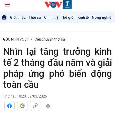
Giới thiệu
Thời sự
Chính trị
Thế giới
Kinh tế
Nông nghiệp 
GÓC NHÌN VOV1
Câu chuyện thời sự
Nhìn lại tăng trưởng kinh
tế 2 tháng đầu năm và giải
pháp ứng phó biến động
Giới thiệu
Thời sự
toàn cầu
Thời sự 6h
Thời sự 12h
Thứ hai, 10:20, 09/03/2026
Thời sự 18h
Thời sự 21h30
Bản tin