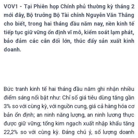
Chuyên mục
VOV1 - Tại Phiên họp Chính phủ thường kỳ tháng 2
Theo dòng Thời sự
mới đây, Bộ trưởng Bộ Tài chính Nguyễn Văn Thắng
cho biết, trong hai tháng đầu năm nay, nền kinh tế
tiếp tục giữ vững ổn định vĩ mô, kiểm soát lạm phát,
bảo đảm các cân đối lớn, thúc đẩy sản xuất kinh
doanh.
Chính trị
Thế giới
Tin Chính trị
Tin thế giới
Chính phủ với người dân
Vấn đề quốc tế
Quốc hội với cử tri
Hồ sơ sự kiện quốc tế
Xây dựng đảng
Thế giới & Việt Nam
Bức tranh kinh tế hai tháng đầu năm ghi nhận nhiều
Đảng trong cuộc sống
Biên cương - Một dải vững
Nhận diện sự thật
bền
điểm sáng nổi bật như: Chỉ số giá tiêu dùng tăng gần
Pháp luật và đời sống
3% so với cùng kỳ, với nguồn cung, giá cả hàng hóa cơ
bản ổn định; an ninh năng lượng, an ninh lương thực
được giữ vững; tổng kim ngạch xuất nhập khẩu tăng
22,2% so với cùng kỳ. Đáng chú ý, số lượng doanh