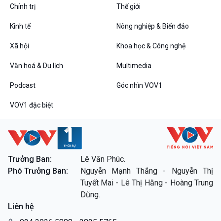
Podcast
Góc nhìn VOV1
Chính trị
Thế giới
Bình luận
Kinh tế
Nông nghiệp & Biển đảo
10 phút Sự kiện - Luận bàn
Câu chuyện thời sự
Xã hội
Khoa học & Công nghệ
Dòng chảy sự kiện
Đối thoại
Văn hoá & Du lịch
Multimedia
Diễn đàn chủ nhật
Podcast
Góc nhìn VOV1
Chuyện đêm
VOV1 đặc biệt
VOV1 đặc biệt
Trưởng Ban:
Lê Văn Phúc.
Thanh âm ký sự
Phó Trưởng Ban:
Nguyễn Mạnh Thắng - Nguyễn Thị
Chân dung cuộc sống
Tuyết Mai - Lê Thị Hằng - Hoàng Trung
Các chương trình đặc biệt
Dũng.
Liên hệ