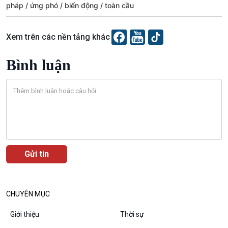
Tài nguyên và Môi trường
khí hậu
pháp
ứng phó
biến động
toàn cầu
Chuyên gia của bạn
Xã hội chuyển động
Xem trên các nền tảng khác
Bước chân đến trường
Bình luận
Văn hoá & Du lịch
Multimedia
Tin Văn hoá & Du lịch
Ảnh
Chát với người nổi tiếng
Video
Câu chuyện Thể thao
Infographic
E-Magazine
CHUYÊN MỤC
Giới thiệu
Thời sự