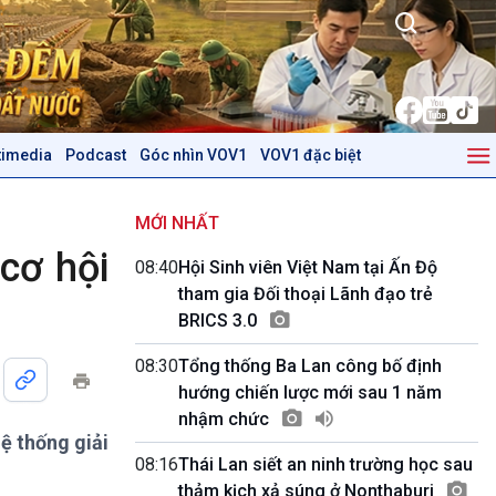
timedia
Podcast
Góc nhìn VOV1
VOV1 đặc biệt
Kinh tế
Nông nghiệp & Biển đảo
Tin Kinh tế
Tin Nông nghiệp & Biển
MỚI NHẤT
Trước giờ mở cửa
đảo
cơ hội
08:40
Hội Sinh viên Việt Nam tại Ấn Độ
Dòng chảy Kinh tế
Mùa vàng
tham gia Đối thoại Lãnh đạo trẻ
Sức sống hàng Việt
Biển đảo Việt Nam
BRICS 3.0
Khởi nghiệp
Tâm tình biên giới và hải
Tuyên chiến với gian lận
đảo
08:30
Tổng thống Ba Lan công bố định
thương mại
Tìm hiểu biển, đảo Việt
hướng chiến lược mới sau 1 năm
Nam
nhậm chức
ệ thống giải
Podcast
Góc nhìn VOV1
08:16
Thái Lan siết an ninh trường học sau
Bình luận
thảm kịch xả súng ở Nonthaburi