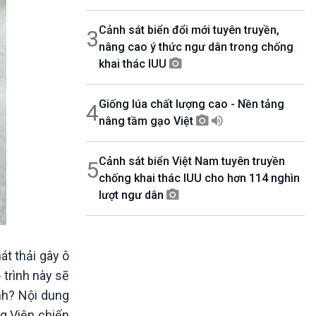
Cảnh sát biển đổi mới tuyên truyền,
3
nâng cao ý thức ngư dân trong chống
khai thác IUU
Giống lúa chất lượng cao - Nền tảng
4
nâng tầm gạo Việt
Cảnh sát biển Việt Nam tuyên truyền
5
chống khai thác IUU cho hơn 114 nghìn
lượt ngư dân
át thải gây ô
 trình này sẽ
nh? Nội dung
g Viện chiến