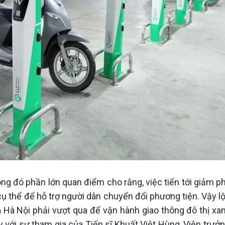
ong đó phần lớn quan điểm cho rằng, việc tiến tới giảm ph
cụ thể để hỗ trợ người dân chuyển đổi phương tiện. Vậy lộ
à Hà Nội phải vượt qua để vận hành giao thông đô thị xa
với sự tham gia của Tiến sĩ Khuất Việt Hùng, Viện trưởn