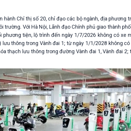
Chát với người nổi tiếng
Video
Câu chuyện Thể thao
Infographic
E-Magazine
hành Chỉ thị số 20, chỉ đạo các bộ ngành, địa phương tr
ôi trường. Với Hà Nội, Lãnh đạo Chính phủ giao thành ph
i phương tiện, lộ trình đến ngày 1/7/2026 không có xe m
 lưu thông trong Vành đai 1; từ ngày 1/1/2028 không có 
hóa thạch lưu thông trong đường Vành đai 1, Vành đai 2;