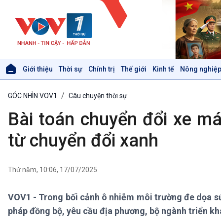
Giới thiệu
Thời sự
Chính trị
Thế giới
Kinh tế
Nông nghiệp
Giới thiệu
Thời sự
GÓC NHÌN VOV1
Câu chuyện thời sự
Thời sự 6h
Thời sự 12h
Bài toán chuyển đổi xe má
Thời sự 18h
Thời sự 21h30
từ chuyển đổi xanh
Bản tin
Chuyên mục
Theo dòng Thời sự
Thứ năm, 10:06, 17/07/2025
VOV1 - Trong bối cảnh ô nhiễm môi trường đe dọa sứ
Xã hội
Khoa học & Công nghệ
pháp đồng bộ, yêu cầu địa phương, bộ ngành triển kh
Tin Đời sống & Xã hội
Tin Khoa học & Công nghệ