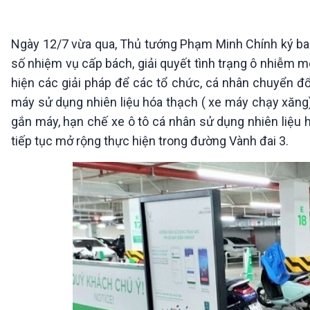
360 độ Sức khỏe
Kết nối công nghệ
Chuyển đổi Xanh
Sống chung với biến đổi
Tài nguyên và Môi trường
khí hậu
Ngày 12/7 vừa qua, Thủ tướng Phạm Minh Chính ký ban 
Chuyên gia của bạn
số nhiệm vụ cấp bách, giải quyết tình trạng ô nhiễm m
Xã hội chuyển động
hiện các giải pháp để các tổ chức, cá nhân chuyển đổ
Bước chân đến trường
máy sử dụng nhiên liệu hóa thạch ( xe máy chạy xăng)
VOV1 đặc biệt
gắn máy, hạn chế xe ô tô cá nhân sử dụng nhiên liệu 
Thanh âm ký sự
tiếp tục mở rộng thực hiện trong đường Vành đai 3.
Chân dung cuộc sống
Các chương trình đặc biệt