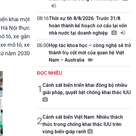
10 phút Sự kiện - Luận bàn
Câu chuyện thời sự
Dòng chảy sự kiện
08:16
Thời sự 6h 8/8/2026: Trước 31/8
iển khai một
Đối thoại
hoàn thành kế hoạch cơ cấu lại vốn
ố Hà Nội thực
Diễn đàn chủ nhật
nhà nước tại doanh nghiệp
ô tô, xe gắn
Chuyện đêm
xe mô tô, xe
06:00
Hợp tác khoa học – công nghệ sẽ trở
thành trụ cột mới của quan hệ Việt
 từ năm 2030
Nam – Australia
ĐỌC NHIỀU
Cảnh sát biển triển khai đồng bộ nhiều
1
giải pháp, quyết liệt chống khai thác IUU
Cảnh sát biển Việt Nam: Nhiều thách
2
thức trong chống khai thác IUU trên
vùng biển giáp ranh