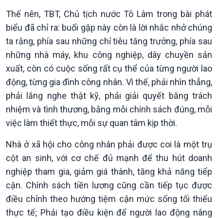
Tài nguyên và Môi trường
khí hậu
Thế nên, TBT, Chủ tịch nước Tô Lâm trong bài phát
Chuyên gia của bạn
Xã hội chuyển động
biểu đã chỉ ra: buổi gặp này còn là lời nhắc nhở chúng
Bước chân đến trường
ta rằng, phía sau những chỉ tiêu tăng trưởng, phía sau
những nhà máy, khu công nghiệp, dây chuyền sản
xuất, còn có cuộc sống rất cụ thể của từng người lao
động, từng gia đình công nhân. Vì thế, phải nhìn thẳng,
phải lắng nghe thật kỹ, phải giải quyết bằng trách
nhiệm và tình thương, bằng mỗi chính sách đúng, mỗi
việc làm thiết thực, mỗi sự quan tâm kịp thời.
Nhà ở xã hội cho công nhân phải được coi là một trụ
cột an sinh, với cơ chế đủ mạnh để thu hút doanh
nghiệp tham gia, giảm giá thành, tăng khả năng tiếp
cận. Chính sách tiền lương cũng cần tiếp tục được
điều chỉnh theo hướng tiệm cận mức sống tối thiểu
thực tế; Phải tạo điều kiện để người lao động nâng
Văn hoá & Du lịch
Multimedia