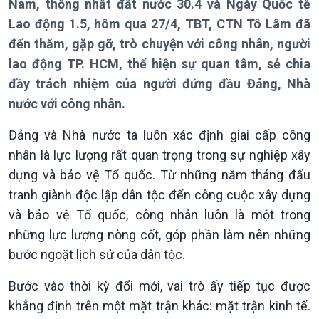
Nam, thống nhất đất nước 30.4 và Ngày Quốc tế
Lao động 1.5, hôm qua 27/4, TBT, CTN Tô Lâm đã
đến thăm, gặp gỡ, trò chuyện với công nhân, người
Giới thiệu
Thời sự
lao động TP. HCM, thể hiện sự quan tâm, sẻ chia
Thời sự 6h
đầy trách nhiệm của người đứng đầu Đảng, Nhà
Thời sự 12h
nước với công nhân.
Thời sự 18h
Thời sự 21h30
Đảng và Nhà nước ta luôn xác định giai cấp công
Bản tin
nhân là lực lượng rất quan trọng trong sự nghiệp xây
Chuyên mục
dựng và bảo vệ Tổ quốc. Từ những năm tháng đấu
Theo dòng Thời sự
tranh giành độc lập dân tộc đến công cuộc xây dựng
và bảo vệ Tổ quốc, công nhân luôn là một trong
những lực lượng nòng cốt, góp phần làm nên những
bước ngoặt lịch sử của dân tộc.
Bước vào thời kỳ đổi mới, vai trò ấy tiếp tục được
khẳng định trên một mặt trận khác: mặt trận kinh tế.