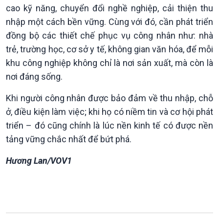
cao kỹ năng, chuyển đổi nghề nghiệp, cải thiện thu
Tin Văn hoá & Du lịch
Ảnh
Chát với người nổi tiếng
Video
nhập một cách bền vững. Cùng với đó, cần phát triển
Câu chuyện Thể thao
Infographic
đồng bộ các thiết chế phục vụ công nhân như: nhà
E-Magazine
trẻ, trường học, cơ sở y tế, không gian văn hóa, để mỗi
khu công nghiệp không chỉ là nơi sản xuất, mà còn là
nơi đáng sống.
Khi người công nhân được bảo đảm về thu nhập, chỗ
ở, điều kiện làm việc; khi họ có niềm tin và cơ hội phát
triển – đó cũng chính là lúc nền kinh tế có được nền
tảng vững chắc nhất để bứt phá.
Hương Lan/VOV1
Podcast
Góc nhìn VOV1