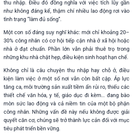
thu nhập. Điều đó đồng nghĩa với việc tích lũy gần
như không đáng kể, thậm chí nhiều lao động rơi vào
tình trạng “làm đủ sống”.
Một con số đáng suy nghĩ khác: mới chỉ khoảng 20–
30% công nhân có cơ hội tiếp cận nhà ở xã hội hoặc
nhà ở đạt chuẩn. Phần lớn vẫn phải thuê trọ trong
những khu nhà chật hẹp, điều kiện sinh hoạt hạn chế.
Không chỉ là câu chuyện thu nhập hay chỗ ở, điều
kiện làm việc ở một số nơi vẫn còn bất cập. Áp lực
tăng ca, môi trường sản xuất tiềm ẩn rủi ro, thiếu các
thiết chế văn hóa, y tế, giáo dục đi kèm… đang bào
mòn sức lao động và cả niềm tin của một bộ phận
Xã hội
Khoa học & Công nghệ
công nhân. Những vấn đề này nếu không được giải
Tin Đời sống & Xã hội
Tin Khoa học & Công nghệ
quyết căn cơ, chúng sẽ trở thành lực cản đối với mục
360 độ Sức khỏe
Kết nối công nghệ
Chuyển đổi Xanh
Sống chung với biến đổi
tiêu phát triển bền vững.