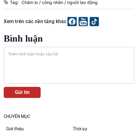
Tag:
Chăm lo
công nhân
người lao động
Bình luận
10 phút Sự kiện - Luận bàn
Xem trên các nền tảng khác
Câu chuyện thời sự
Dòng chảy sự kiện
Bình luận
Đối thoại
Diễn đàn chủ nhật
Chuyện đêm
CHUYÊN MỤC
Giới thiệu
Thời sự