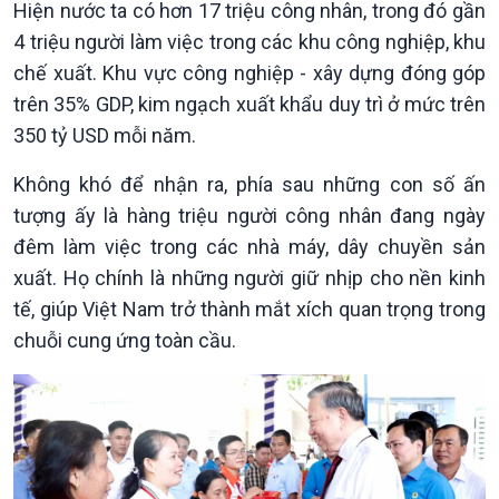
Hiện nước ta có hơn 17 triệu công nhân, trong đó gần
4 triệu người làm việc trong các khu công nghiệp, khu
chế xuất. Khu vực công nghiệp - xây dựng đóng góp
trên 35% GDP, kim ngạch xuất khẩu duy trì ở mức trên
350 tỷ USD mỗi năm.
Không khó để nhận ra, phía sau những con số ấn
Chính trị
Thế giới
tượng ấy là hàng triệu người công nhân đang ngày
Tin Chính trị
Tin thế giới
Chính phủ với người dân
Vấn đề quốc tế
đêm làm việc trong các nhà máy, dây chuyền sản
Quốc hội với cử tri
Hồ sơ sự kiện quốc tế
xuất. Họ chính là những người giữ nhịp cho nền kinh
Xây dựng đảng
Thế giới & Việt Nam
tế, giúp Việt Nam trở thành mắt xích quan trọng trong
Đảng trong cuộc sống
Biên cương - Một dải vững
chuỗi cung ứng toàn cầu.
Nhận diện sự thật
bền
Pháp luật và đời sống