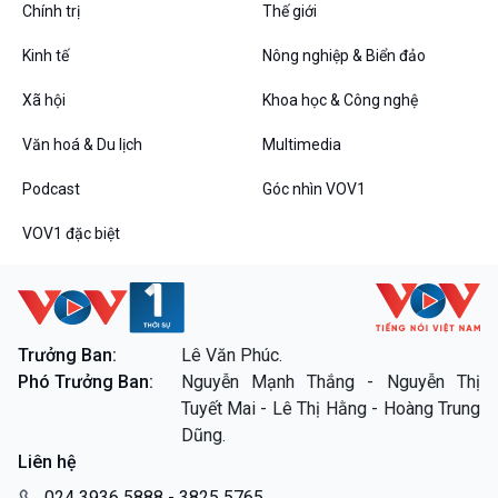
Chính trị
Thế giới
Kinh tế
Nông nghiệp & Biển đảo
VOV1 đặc biệt
Xã hội
Khoa học & Công nghệ
Thanh âm ký sự
Văn hoá & Du lịch
Multimedia
Chân dung cuộc sống
Các chương trình đặc biệt
Podcast
Góc nhìn VOV1
VOV1 đặc biệt
Trưởng Ban:
Lê Văn Phúc.
Phó Trưởng Ban:
Nguyễn Mạnh Thắng - Nguyễn Thị
Tuyết Mai - Lê Thị Hằng - Hoàng Trung
Dũng.
Liên hệ
024 3936 5888 - 3825 5765.