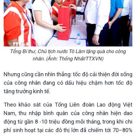
Tổng Bí thư, Chủ tịch nước Tô Lâm tặng quà cho công
nhân. (Ảnh: Thống Nhất/TTXVN)
Nhưng cũng cần nhìn thẳng: tốc độ cải thiện đời sống
Kinh tế
Nông nghiệp & Biển đảo
của công nhân đang có dấu hiệu chậm hơn tốc độ
Tin Kinh tế
Tin Nông nghiệp & Biển
tăng trưởng kinh tế.
Trước giờ mở cửa
đảo
Dòng chảy Kinh tế
Mùa vàng
Theo khảo sát của Tổng Liên đoàn Lao động Việt
Sức sống hàng Việt
Biển đảo Việt Nam
Nam, thu nhập bình quân của công nhân hiện dao
Khởi nghiệp
Tâm tình biên giới và hải
Tuyên chiến với gian lận
đảo
động từ gần 8 -10 triệu đồng mỗi tháng, trong khi chi
thương mại
Tìm hiểu biển, đảo Việt
phí sinh hoạt tại các đô thị lớn đã chiếm tới 70–80%
Nam