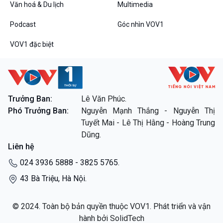
Dòng chảy sự kiện
Văn hoá & Du lịch
Multimedia
Đối thoại
Podcast
Góc nhìn VOV1
Diễn đàn chủ nhật
Chuyện đêm
VOV1 đặc biệt
Trưởng Ban:
Lê Văn Phúc.
VOV1 đặc biệt
Phó Trưởng Ban:
Nguyễn Mạnh Thắng - Nguyễn Thị
Thanh âm ký sự
Tuyết Mai - Lê Thị Hằng - Hoàng Trung
Chân dung cuộc sống
Dũng.
Các chương trình đặc biệt
Liên hệ
024 3936 5888 - 3825 5765.
43 Bà Triệu, Hà Nội.
© 2024. Toàn bộ bản quyền thuộc VOV1. Phát triển và vận
hành bởi SolidTech