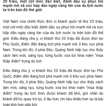
20 triệu, một cột mốc đặc biệt, đánh dấu sự phục hồi
Theo dòng Thời sự
mạnh mẽ và sức hấp dẫn ngày càng lớn của du lịch nước
ta trên bản đồ thế giới.
Việt Nam vừa chính thức đón vị khách quốc tế thứ 20 triệu,
một cột mốc đặc biệt, đánh dấu sự phục hồi mạnh mẽ và sức
Chính trị
Thế giới
hấp dẫn ngày càng lớn của du lịch nước ta trên bản đồ thế
giới. Điều đáng chú ý, vị khách thứ 20 triệu đã được đón tại
Tin Chính trị
Tin thế giới
Phú Quốc, điểm đến đang bứt phá mạnh mẽ ở khu vực phía
Chính phủ với người dân
Vấn đề quốc tế
Nam. Trong khi đó, ở phía Bắc, Quảng Ninh tiếp tục cho thấy
Quốc hội với cử tri
Hồ sơ sự kiện quốc tế
cách làm mới, sáng tạo, từng bước xóa bỏ khái niệm “mùa
Xây dựng đảng
Thế giới & Việt Nam
thấp điểm” trong du lịch
Đảng trong cuộc sống
Biên cương - Một dải vững
Nhận diện sự thật
bền
Điều đáng chú ý, vị khách thứ 20 triệu đã được đón tại Phú
Pháp luật và đời sống
Quốc, điểm đến đang bứt phá mạnh mẽ ở khu vực phía Nam.
Trong khi đó, ở phía Bắc, Quảng Ninh tiếp tục cho thấy cách
làm mới, sáng tạo, từng bước xóa bỏ khái niệm “mùa thấp
điểm” trong du lịch. Đón được khách đã khó, giữ chân du
khách để họ quay trở lại, ở lâu hơn, chi tiêu nhiều hơn lại là bài
Kinh tế
Nông nghiệp & Biển đảo
toán khó hơn gấp bội