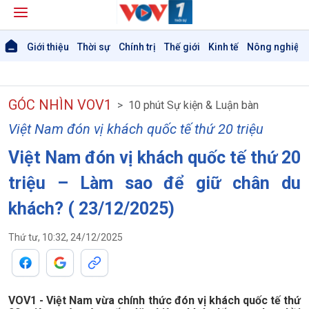
Giới thiệu
Thời sự
Chính trị
Thế giới
Kinh tế
Nông nghiệp 
GÓC NHÌN VOV1
10 phút Sự kiện & Luận bàn
Việt Nam đón vị khách quốc tế thứ 20 triệu
Việt Nam đón vị khách quốc tế thứ 20
triệu – Làm sao để giữ chân du
Giới thiệu
Thời sự
khách? ( 23/12/2025)
Thời sự 6h
Thời sự 12h
Thứ tư, 10:32, 24/12/2025
Thời sự 18h
Thời sự 21h30
Bản tin
VOV1 - Việt Nam vừa chính thức đón vị khách quốc tế thứ
Chuyên mục