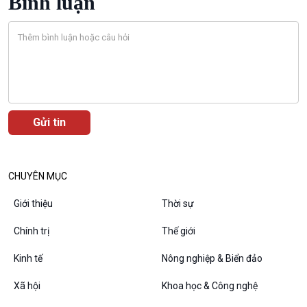
Bình luận
Bước chân đến trường
Văn hoá & Du lịch
Multimedia
Tin Văn hoá & Du lịch
Ảnh
Chát với người nổi tiếng
Video
Câu chuyện Thể thao
Infographic
E-Magazine
CHUYÊN MỤC
Giới thiệu
Thời sự
Chính trị
Thế giới
Podcast
Góc nhìn VOV1
Kinh tế
Nông nghiệp & Biển đảo
Bình luận
10 phút Sự kiện - Luận bàn
Xã hội
Khoa học & Công nghệ
Câu chuyện thời sự