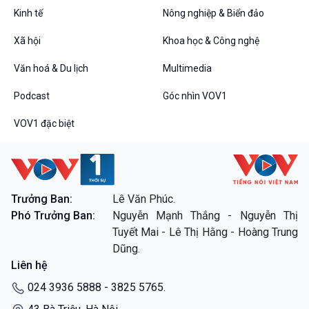
Bình luận
Kinh tế
Nông nghiệp & Biển đảo
10 phút Sự kiện - Luận bàn
Câu chuyện thời sự
Xã hội
Khoa học & Công nghệ
Dòng chảy sự kiện
Văn hoá & Du lịch
Multimedia
Đối thoại
Diễn đàn chủ nhật
Podcast
Góc nhìn VOV1
Chuyện đêm
VOV1 đặc biệt
VOV1 đặc biệt
Trưởng Ban:
Lê Văn Phúc.
Thanh âm ký sự
Phó Trưởng Ban:
Nguyễn Mạnh Thắng - Nguyễn Thị
Chân dung cuộc sống
Tuyết Mai - Lê Thị Hằng - Hoàng Trung
Các chương trình đặc biệt
Dũng.
Liên hệ
024 3936 5888 - 3825 5765.