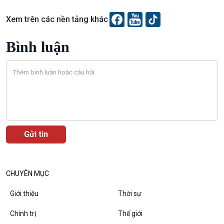
Chuyên gia của bạn
Xem trên các nền tảng khác
Xã hội chuyển động
Bước chân đến trường
Bình luận
Văn hoá & Du lịch
Multimedia
Tin Văn hoá & Du lịch
Ảnh
Chát với người nổi tiếng
Video
Câu chuyện Thể thao
Infographic
E-Magazine
CHUYÊN MỤC
Giới thiệu
Thời sự
Podcast
Góc nhìn VOV1
Chính trị
Thế giới