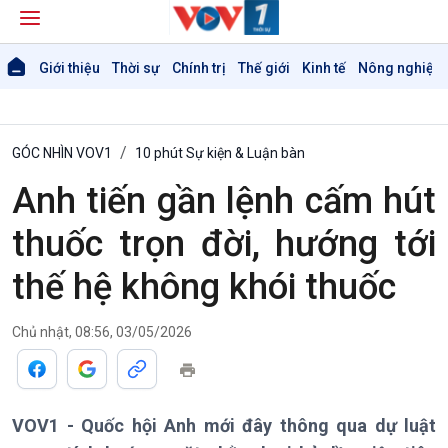
Giới thiệu
Thời sự
Chính trị
Thế giới
Kinh tế
Nông nghiệp 
GÓC NHÌN VOV1
10 phút Sự kiện & Luận bàn
Anh tiến gần lệnh cấm hút
thuốc trọn đời, hướng tới
thế hệ không khói thuốc
Giới thiệu
Thời sự
Thời sự 6h
Chủ nhật, 08:56, 03/05/2026
Thời sự 12h
Thời sự 18h
Thời sự 21h30
VOV1 - Quốc hội Anh mới đây thông qua dự luật
Bản tin