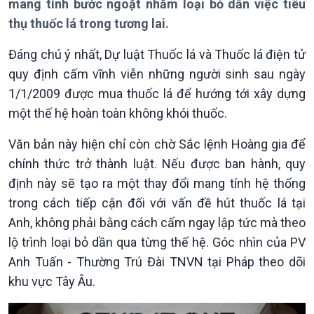
Chuyên mục
mang tính bước ngoặt nhằm loại bỏ dần việc tiêu
Theo dòng Thời sự
thụ thuốc lá trong tương lai.
Đáng chú ý nhất, Dự luật Thuốc lá và Thuốc lá điện tử
quy định cấm vĩnh viễn những người sinh sau ngày
1/1/2009 được mua thuốc lá để hướng tới xây dựng
Chính trị
Thế giới
một thế hệ hoàn toàn không khói thuốc.
Tin Chính trị
Tin thế giới
Văn bản này hiện chỉ còn chờ Sắc lệnh Hoàng gia để
Chính phủ với người dân
Vấn đề quốc tế
chính thức trở thành luật. Nếu được ban hành, quy
Quốc hội với cử tri
Hồ sơ sự kiện quốc tế
Xây dựng đảng
Thế giới & Việt Nam
định này sẽ tạo ra một thay đổi mang tính hệ thống
Đảng trong cuộc sống
Biên cương - Một dải vững
trong cách tiếp cận đối với vấn đề hút thuốc lá tại
Nhận diện sự thật
bền
Anh, không phải bằng cách cấm ngay lập tức mà theo
Pháp luật và đời sống
lộ trình loại bỏ dần qua từng thế hệ. Góc nhìn của PV
Anh Tuấn - Thường Trú Đài TNVN tại Pháp theo dõi
khu vực Tây Âu.