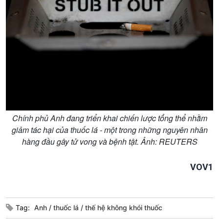
Kinh tế
Nông nghiệp & Biển đảo
Tin Kinh tế
Tin Nông nghiệp & Biển
Trước giờ mở cửa
đảo
Dòng chảy Kinh tế
Mùa vàng
Sức sống hàng Việt
Biển đảo Việt Nam
Khởi nghiệp
Tâm tình biên giới và hải
Tuyên chiến với gian lận
đảo
thương mại
Tìm hiểu biển, đảo Việt
Nam
Chính phủ Anh đang triển khai chiến lược tổng thể nhằm
giảm tác hại của thuốc lá - một trong những nguyên nhân
hàng đầu gây tử vong và bệnh tật. Ảnh: REUTERS
Xã hội
Khoa học & Công nghệ
VOV1
Tin Đời sống & Xã hội
Tin Khoa học & Công nghệ
360 độ Sức khỏe
Kết nối công nghệ
Chuyển đổi Xanh
Sống chung với biến đổi
Tag:
Anh
thuốc lá
thế hệ không khói thuốc
Tài nguyên và Môi trường
khí hậu