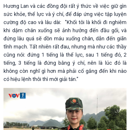
Xã hội
Hương Lan và các đồng đội rất ý thức về việc giữ gìn
Khoa học & Công nghệ
sức khỏe, thể lực và ý chí, để đáp ứng việc tập luyện
Tin Đời sống & Xã hội
Tin Khoa học & Công nghệ
360 độ Sức khỏe
Kết nối công nghệ
cường độ cao và lâu dài: "Khối tôi là khối đi nghiêm
Chuyển đổi Xanh
Sống chung với biến đổi
khi dậm chân xuống sẽ ảnh hưởng đến đầu gối, và
Tài nguyên và Môi trường
khí hậu
đứng lâu quá sẽ dồn máu xuống chân, dẫn đến giãn
Chuyên gia của bạn
tĩnh mạch. Tất nhiên rất đau, nhưng mà như các thầy
Xã hội chuyển động
cũng nói: đứng 1 tiếng là thể lực, sau 1 tiếng đó, 2
Bước chân đến trường
tiếng, 3 tiếng là đứng bằng ý chí, nên là lúc đó là
không còn nghĩ gì hơn mà phải cố gắng đến khi nào
có hiệu lệnh thôi thì mới giải tán.”