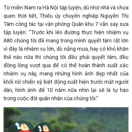
Từ miền Nam ra Hà Nội tập luyện, dù nhớ nhà và chưa
quen thời tiết, Thiếu úy chuyên nghiệp Nguyễn Thị
Tâm công tác tại văn phòng Quân khu 7 vẫn say sưa
tập luyện: “Trước khi lên đường thực hiện nhiệm vụ
A80 chúng tôi đã mang trong mình quyết tâm rất lớn
vì đây là nhiệm vụ lớn, dù nắng mưa, hay có khó khăn
thế nào nữa thì chúng tôi đều phải quyết tâm, đều
đồng lòng vượt qua để có thể hoàn thành xuất săc
Chính trị
Thế giới
nhiệm vụ này, mang những hình ảnh đẹp nhất của
Tin Chính trị
Tin thế giới
Chính phủ với người dân
Vấn đề quốc tế
khối nữ chiến sỹ biệt động xuất hiện trước mặt người
Quốc hội với cử tri
Hồ sơ sự kiện quốc tế
dân, hình ảnh để 10 năm nữa nhìn lại sẽ là tự hào
Xây dựng đảng
Thế giới & Việt Nam
trong cuộc đời quân nhân của chúng tôi.”
Đảng trong cuộc sống
Biên cương - Một dải vững
Nhận diện sự thật
bền
Pháp luật và đời sống