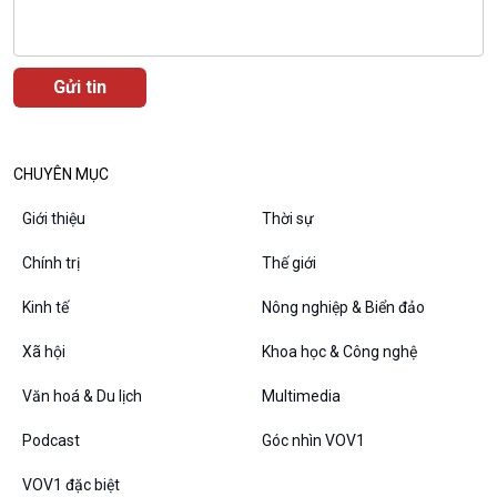
CHUYÊN MỤC
Giới thiệu
Thời sự
Chính trị
Thế giới
Kinh tế
Nông nghiệp & Biển đảo
VOV1 đặc biệt
Thanh âm ký sự
Xã hội
Khoa học & Công nghệ
Chân dung cuộc sống
Các chương trình đặc biệt
Văn hoá & Du lịch
Multimedia
Podcast
Góc nhìn VOV1
VOV1 đặc biệt