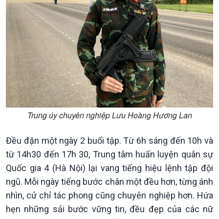
Văn hoá & Du lịch
Multimedia
Tin Văn hoá & Du lịch
Ảnh
Chát với người nổi tiếng
Video
Câu chuyện Thể thao
Infographic
E-Magazine
Trung úy chuyên nghiệp Lưu Hoàng Hương Lan
Đều đặn một ngày 2 buổi tập. Từ 6h sáng đến 10h và
từ 14h30 đến 17h 30, Trung tâm huấn luyện quân sự
Quốc gia 4 (Hà Nội) lại vang tiếng hiệu lệnh tập đội
ngũ. Mỗi ngày tiếng bước chân một đều hơn, từng ánh
nhìn, cử chỉ tác phong cũng chuyên nghiệp hơn. Hứa
hẹn những sải bước vững tin, đều đẹp của các nữ