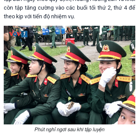
Khởi nghiệp
Tâm tình biên giới và hải
còn tập tăng cường vào các buổi tối thứ 2, thứ 4 để
Tuyên chiến với gian lận
đảo
theo kịp với tiến độ nhiệm vụ.
thương mại
Tìm hiểu biển, đảo Việt
Nam
Phút nghỉ ngơi sau khi tập luyện