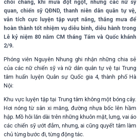
chói chang, khi mưa đột ngột, nhưng các nữ sỹ
quan, chiến sỹ QĐND, thanh niên dân quân tự vệ,
vẫn tích cực luyện tập vượt nắng, thắng mưa để
hoàn thành tốt nhiệm vụ diễu binh, diễu hành trong
Giới thiệu
Thời sự
Lễ kỷ niệm 80 năm CM tháng Tám và Quốc khánh
Thời sự 6h
2/9.
Thời sự 12h
Thời sự 18h
Phóng viên Nguyên Nhung ghi nhận những chia sẻ
Thời sự 21h30
của các nữ chiến sỹ và nữ dân quân tự vệ tại Trung
Bản tin
tâm huấn luyện Quân sự Quốc gia 4, thành phố Hà
Chuyên mục
Nội:
Theo dòng Thời sự
Khu vực luyện tập tại Trung tâm không một bóng cây.
Hơi nóng từ sân xi măng, đường nhựa bốc lên hầm
hập. Mồ hôi lăn dài trên những khuôn mặt, lưng, vai áo
các chiến sỹ ướt đẫm, nhưng, ai cũng quyết tâm làm
chủ từng bước đi, từng động tác.