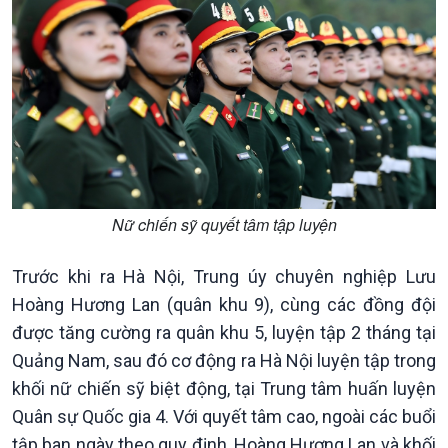
Nữ chiến sỹ quyết tâm tập luyện
Trước khi ra Hà Nội, Trung úy chuyên nghiệp Lưu
Hoàng Hương Lan (quân khu 9), cùng các đồng đội
được tăng cường ra quân khu 5, luyện tập 2 tháng tại
Kinh tế
Nông nghiệp & Biển đảo
Quảng Nam, sau đó cơ động ra Hà Nội luyện tập trong
Tin Kinh tế
Tin Nông nghiệp & Biển
Trước giờ mở cửa
đảo
khối nữ chiến sỹ biệt động, tại Trung tâm huấn luyện
Dòng chảy Kinh tế
Mùa vàng
Quân sự Quốc gia 4. Với quyết tâm cao, ngoài các buổi
Sức sống hàng Việt
Biển đảo Việt Nam
tập ban ngày theo quy định, Hoàng Hương Lan và khối