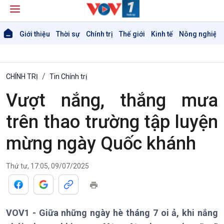
Giới thiệu
Thời sự
Chính trị
Thế giới
Kinh tế
Nông nghiệp 
CHÍNH TRỊ
Tin Chính trị
Vượt nắng, thắng mưa
trên thao trường tập luyện
mừng ngày Quốc khánh
Thứ tư, 17:05, 09/07/2025
VOV1 - Giữa những ngày hè tháng 7 oi ả, khi nắng