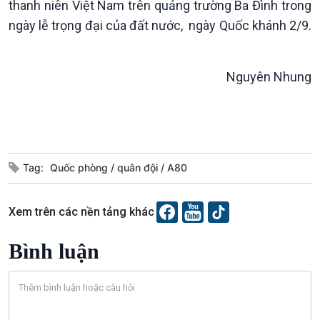
thanh niên Việt Nam trên quảng trường Ba Đình trong
ngày lễ trọng đại của đất nước, ngày Quốc khánh 2/9.
Nguyên Nhung
Podcast
Góc nhìn VOV1
Bình luận
10 phút Sự kiện - Luận bàn
Tag:
Quốc phòng
quân đội
A80
Câu chuyện thời sự
Dòng chảy sự kiện
Đối thoại
Xem trên các nền tảng khác
Diễn đàn chủ nhật
Chuyện đêm
Bình luận