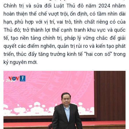
Chính trị và sửa đổi Luật Thủ đô năm 2024 nhằm
hoàn thiện thể chế vượt trội, ổn định, có tầm nhìn dài
hạn, phù hợp với vị trí, vai trò, tính chất riêng có của
Thủ đô; trở thành lợi thế cạnh tranh khu vực và quốc
tế, tạo nền tảng chính trị, pháp lý vững chắc để giải
quyết các điểm nghẽn, quản trị rủi ro và kiến tạo phát
triển, thúc đẩy tăng trưởng kinh tế “hai con số” trong
kỷ nguyên mới.
Kinh tế
Nông nghiệp & Biển đảo
Tin Kinh tế
Tin Nông nghiệp & Biển
Trước giờ mở cửa
đảo
Dòng chảy Kinh tế
Mùa vàng
Sức sống hàng Việt
Biển đảo Việt Nam
Khởi nghiệp
Tâm tình biên giới và hải
Tuyên chiến với gian lận
đảo
thương mại
Tìm hiểu biển, đảo Việt