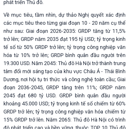
phát triển Thủ đô.
Về mục tiêu, tầm nhìn, dự thảo Nghị quyết xác định
các mục tiêu theo từng giai đoạn 10 - 20 năm cụ thể
như sau: Giai đoạn 2026-2035: GRDP tăng từ 11,5%
trở lên; GRDP năm 2035 đạt 195 tỷ USD; tỷ trọng kinh
tế số từ 50% GRDP trở lên; tỷ trọng công nghiệp văn
hóa từ 10% trở lên; GRDP bình quân đầu người trên
19.300 USD. Năm 2045: Thủ đô Hà Nội trở thành trung
Xã hội
Khoa học & Công nghệ
tâm đổi mới sáng tạo của khu vực Châu Á - Thái Bình
Tin Đời sống & Xã hội
Tin Khoa học & Công nghệ
Dương, nơi hội tụ tri thức và công nghệ toàn cầu; Giai
360 độ Sức khỏe
Kết nối công nghệ
đoạn 2036-2045, GRDP tăng trên 11%; GRDP năm
Chuyển đổi Xanh
Sống chung với biến đổi
Tài nguyên và Môi trường
khí hậu
2045 đạt 680 tỷ USD. GRDP bình quân đầu người
Chuyên gia của bạn
khoảng 45.000 USD; tỷ trọng kinh tế số chiếm từ 60%
Xã hội chuyển động
GRDP trở lên; tỷ trọng công nghiệp văn hóa chiếm từ
Bước chân đến trường
15% GRDP trở lên. Năm 2065: Thủ đô Hà Nội có trình
độ phát triển cao và bền vững, thuộc TOP 10 Thủ đô