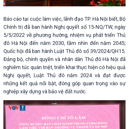
Báo cáo tại cuộc làm việc, lãnh đạo TP. Hà Nội biết, Bộ
Chính trị đã ban hành Nghị quyết số 15-NQ/TW, ngày
5/5/2022 về phương hướng, nhiệm vụ phát triển Thủ
đô Hà Nội đến năm 2030, tầm nhìn đến năm 2045;
Quốc hội đã ban hành Luật Thủ đô số 39/2024/QH15.
Đảng bộ, chính quyền và nhân dân Thủ đô Hà Nội đã
nghiêm túc quán triệt, triển khai thực hiện có hiệu quả
Nghị quyết, Luật Thủ đô năm 2024 và đạt được
những kết quả nổi bật, đóng góp quan trọng vào sự
nghiệp xây dựng và bảo vệ đất nước.
Chính trị
Thế giới
Tin Chính trị
Tin thế giới
Chính phủ với người dân
Vấn đề quốc tế
Quốc hội với cử tri
Hồ sơ sự kiện quốc tế
Xây dựng đảng
Thế giới & Việt Nam