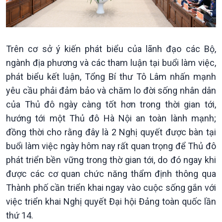
Trên cơ sở ý kiến phát biểu của lãnh đạo các Bộ,
ngành địa phương và các tham luận tại buổi làm việc,
phát biểu kết luận, Tổng Bí thư Tô Lâm nhấn mạnh
Văn hoá & Du lịch
Multimedia
yêu cầu phải đảm bảo và chăm lo đời sống nhân dân
Tin Văn hoá & Du lịch
Ảnh
của Thủ đô ngày càng tốt hơn trong thời gian tới,
Chát với người nổi tiếng
Video
hướng tới một Thủ đô Hà Nội an toàn lành mạnh;
Câu chuyện Thể thao
Infographic
đồng thời cho rằng đây là 2 Nghị quyết được bàn tại
E-Magazine
buổi làm việc ngày hôm nay rất quan trọng để Thủ đô
phát triển bền vững trong thờ gian tới, do đó ngay khi
được các cơ quan chức năng thẩm định thông qua
Thành phố cần triển khai ngay vào cuộc sống gắn với
việc triển khai Nghị quyết Đại hội Đảng toàn quốc lần
thứ 14.