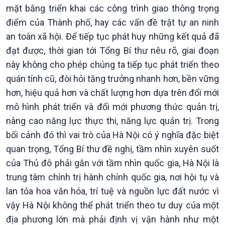
mặt bằng triển khai các công trình giao thông trọng
Podcast
Góc nhìn VOV1
điểm của Thành phố, hay các vấn đề trật tự an ninh
Bình luận
an toàn xã hội. Để tiếp tục phát huy những kết quả đã
10 phút Sự kiện - Luận bàn
đạt được, thời gian tới Tổng Bí thư nêu rõ, giai đoạn
Câu chuyện thời sự
này không cho phép chúng ta tiếp tục phát triển theo
Dòng chảy sự kiện
quán tính cũ, đòi hỏi tăng trưởng nhanh hơn, bền vững
Đối thoại
Diễn đàn chủ nhật
hơn, hiệu quả hơn và chất lượng hơn dựa trên đổi mới
Chuyện đêm
mô hình phát triển và đổi mới phương thức quản trị,
nâng cao năng lực thực thi, năng lực quản trị. Trong
bối cảnh đó thì vai trò của Hà Nội có ý nghĩa đặc biệt
quan trọng, Tổng Bí thư đề nghị, tầm nhìn xuyên suốt
của Thủ đô phải gắn với tầm nhìn quốc gia, Hà Nội là
trung tâm chính trị hành chính quốc gia, nơi hội tụ và
lan tỏa hoa văn hóa, trí tuệ và nguồn lực đất nước vì
vậy Hà Nội không thể phát triển theo tư duy của một
địa phương lớn mà phải định vị vận hành như một