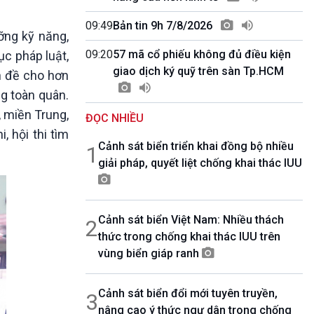
10 phút Sự kiện - Luận bàn
Câu chuyện thời sự
09:49
Bản tin 9h 7/8/2026
ỡng kỹ năng,
Dòng chảy sự kiện
09:20
57 mã cổ phiếu không đủ điều kiện
ục pháp luật,
Đối thoại
giao dịch ký quỹ trên sàn Tp.HCM
Diễn đàn chủ nhật
n đề cho hơn
Chuyện đêm
ng toàn quân.
, miền Trung,
ĐỌC NHIỀU
 hội thi tìm
Cảnh sát biển triển khai đồng bộ nhiều
1
giải pháp, quyết liệt chống khai thác IUU
Cảnh sát biển Việt Nam: Nhiều thách
2
thức trong chống khai thác IUU trên
vùng biển giáp ranh
Cảnh sát biển đổi mới tuyên truyền,
3
nâng cao ý thức ngư dân trong chống