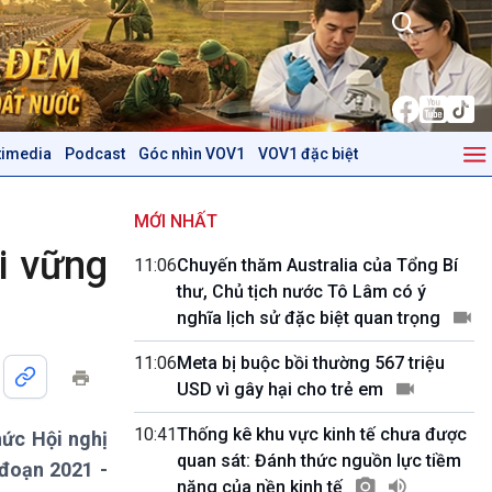
timedia
Podcast
Góc nhìn VOV1
VOV1 đặc biệt
Kinh tế
Nông nghiệp & Biển đảo
Tin Kinh tế
Tin Nông nghiệp & Biển
MỚI NHẤT
Trước giờ mở cửa
đảo
i vững
11:06
Chuyến thăm Australia của Tổng Bí
Dòng chảy Kinh tế
Mùa vàng
thư, Chủ tịch nước Tô Lâm có ý
Sức sống hàng Việt
Biển đảo Việt Nam
nghĩa lịch sử đặc biệt quan trọng
Khởi nghiệp
Tâm tình biên giới và hải
Tuyên chiến với gian lận
đảo
11:06
Meta bị buộc bồi thường 567 triệu
thương mại
Tìm hiểu biển, đảo Việt
USD vì gây hại cho trẻ em
Nam
10:41
Thống kê khu vực kinh tế chưa được
hức Hội nghị
Podcast
Góc nhìn VOV1
quan sát: Đánh thức nguồn lực tiềm
 đoạn 2021 -
Bình luận
năng của nền kinh tế