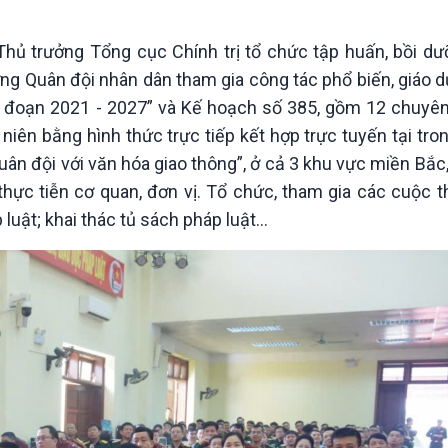
Chát với người nổi tiếng
Video
Câu chuyện Thể thao
Infographic
ủ trưởng Tổng cục Chính trị tổ chức tập huấn, bồi dư
E-Magazine
ợng Quân đội nhân dân tham gia công tác phổ biến, giáo d
ai đoạn 2021 - 2027” và Kế hoạch số 385, gồm 12 chuyê
ên bằng hình thức trực tiếp kết hợp trực tuyến tại tro
n đội với văn hóa giao thông”, ở cả 3 khu vực miền Bắc
c tiễn cơ quan, đơn vị. Tổ chức, tham gia các cuộc thi,
luật; khai thác tủ sách pháp luật...