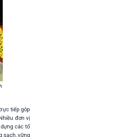
h
trực tiếp góp
 Nhiều đơn vị
 dựng các tổ
g sạch, vững