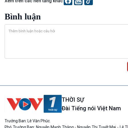
Xem trên các nền tảng khác
Bình luận
THỜI SỰ
Đài Tiếng nói Việt Nam
Trưởng Ban: Lê Văn Phúc.
Phó Trưởng Ban: Nguyễn Mạnh Thắng - Nguyễn Thị Tuyết Mai - Lê T