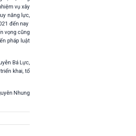
nhiệm vụ xây
huy năng lực,
 2021 đến nay
iển vọng cũng
iến pháp luật
uyễn Bá Lực,
iển khai, tổ
uyên Nhung