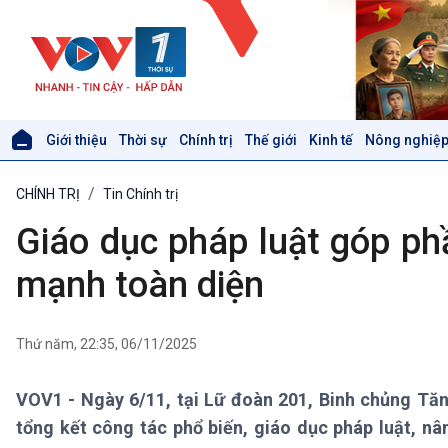
Giới thiệu
Thời sự
Chính trị
Thế giới
Kinh tế
Nông nghiệp
Giới thiệu
Thời sự
CHÍNH TRỊ
Tin Chính trị
Thời sự 6h
Thời sự 12h
Giáo dục pháp luật góp ph
Thời sự 18h
Thời sự 21h30
mạnh toàn diện
Bản tin
Chuyên mục
Theo dòng Thời sự
Thứ năm, 22:35, 06/11/2025
VOV1 - Ngày 6/11, tại Lữ đoàn 201, Binh chủng Tăn
Xã hội
Khoa học & Công nghệ
tổng kết công tác phổ biến, giáo dục pháp luật, nâ
Tin Đời sống & Xã hội
Tin Khoa học & Công nghệ