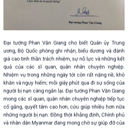
Xã hội
Khoa học & Công nghệ
Tin Đời sống & Xã hội
Tin Khoa học & Công nghệ
360 độ Sức khỏe
Kết nối công nghệ
Chuyển đổi Xanh
Sống chung với biến đổi
Tài nguyên và Môi trường
khí hậu
Chuyên gia của bạn
Đại tướng Phan Văn Giang cho biết Quân ủy Trung
Xã hội chuyển động
ương, Bộ Quốc phòng ghi nhận, biểu dương và đánh
Bước chân đến trường
giá cao tinh thần trách nhiệm, sự nỗ lực và những kết
quả của các sĩ quan, quân nhân chuyên nghiệp.
Nhiệm vụ trong những ngày tới còn rất nặng nề, khó
khăn và nguy hiểm; mỗi giây phút qua đi sự sống của
người bị nạn càng ngắn lại. Đại tướng Phan Văn Giang
mong các sĩ quan, quân nhân chuyên nghiệp tiếp tục
cố gắng, quyết tâm cao hơn, cứu giúp nhiều hơn nữa
những người bị nạn. Đồng thời khẳng định, Chính phủ
và nhân dân Myanmar đang mong chờ sự giúp đỡ của