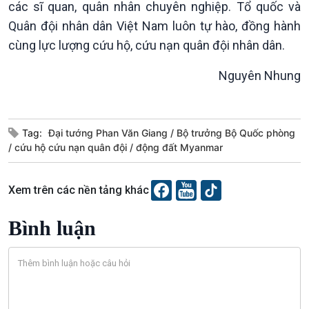
Văn hoá & Du lịch
Multimedia
các sĩ quan, quân nhân chuyên nghiệp. Tổ quốc và
Tin Văn hoá & Du lịch
Ảnh
Quân đội nhân dân Việt Nam luôn tự hào, đồng hành
Chát với người nổi tiếng
Video
cùng lực lượng cứu hộ, cứu nạn quân đội nhân dân.
Câu chuyện Thể thao
Infographic
E-Magazine
Nguyên Nhung
Tag:
Đại tướng Phan Văn Giang
Bộ trưởng Bộ Quốc phòng
cứu hộ cứu nạn quân đội
động đất Myanmar
Xem trên các nền tảng khác
Bình luận
Podcast
Góc nhìn VOV1
Bình luận
10 phút Sự kiện - Luận bàn