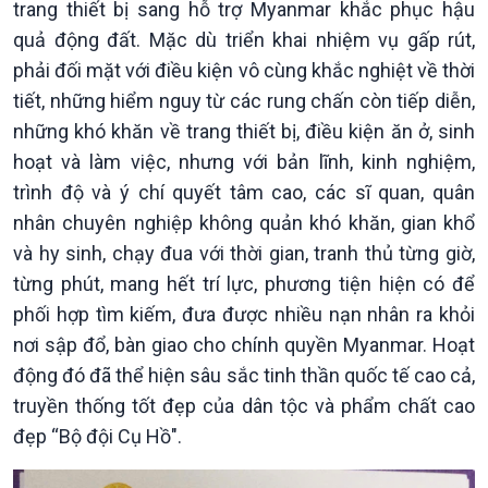
trang thiết bị sang hỗ trợ Myanmar khắc phục hậu
Tin Chính trị
Tin thế giới
quả động đất. Mặc dù triển khai nhiệm vụ gấp rút,
Chính phủ với người dân
Vấn đề quốc tế
phải đối mặt với điều kiện vô cùng khắc nghiệt về thời
Quốc hội với cử tri
Hồ sơ sự kiện quốc tế
tiết, những hiểm nguy từ các rung chấn còn tiếp diễn,
Xây dựng đảng
Thế giới & Việt Nam
Đảng trong cuộc sống
Biên cương - Một dải vững
những khó khăn về trang thiết bị, điều kiện ăn ở, sinh
Nhận diện sự thật
bền
hoạt và làm việc, nhưng với bản lĩnh, kinh nghiệm,
Pháp luật và đời sống
trình độ và ý chí quyết tâm cao, các sĩ quan, quân
nhân chuyên nghiệp không quản khó khăn, gian khổ
và hy sinh, chạy đua với thời gian, tranh thủ từng giờ,
từng phút, mang hết trí lực, phương tiện hiện có để
phối hợp tìm kiếm, đưa được nhiều nạn nhân ra khỏi
nơi sập đổ, bàn giao cho chính quyền Myanmar. Hoạt
động đó đã thể hiện sâu sắc tinh thần quốc tế cao cả,
truyền thống tốt đẹp của dân tộc và phẩm chất cao
đẹp “Bộ đội Cụ Hồ".
Kinh tế
Nông nghiệp & Biển đảo