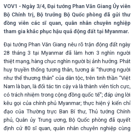
VOV1 - Ngày 3/4, Đại tướng Phan Văn Giang Ủy viên
Thời sự 6h
Bộ Chính trị, Bộ trưởng Bộ Quốc phòng đã gửi thư
Thời sự 12h
Thời sự 18h
đồng viên các sĩ quan, quân nhân chuyên nghiệp
Thời sự 21h30
tham gia khắc phục hậu quả động đất tại Myanmar.
Bản tin
Chuyên mục
Đại tướng Phan Văn Giang nêu rõ trận động đất ngày
Theo dòng Thời sự
28 tháng 3 tại Myanmar đã làm hơn 3 nghìn người
thiệt mạng, hàng chục nghìn người bị ảnh hưởng. Phát
huy truyền thống tương thân, tương ái “thương người
như thể thương thân" của dân tộc, trên tinh thần “Việt
Nam là bạn, là đối tác tin cậy và là thành viên tích cực,
có trách nhiệm trong cộng đồng quốc tế”; đáp ứng lời
kêu gọi của chính phủ Myanmar; thực hiện ý kiến chỉ
đạo của Thường trực Ban Bí thư, Thủ tướng Chính
phủ, Quân ủy Trung ương, Bộ Quốc phòng đã quyết
định cử 80 sĩ quan, quân nhân chuyên nghiệp cùng
Chính trị
Thế giới