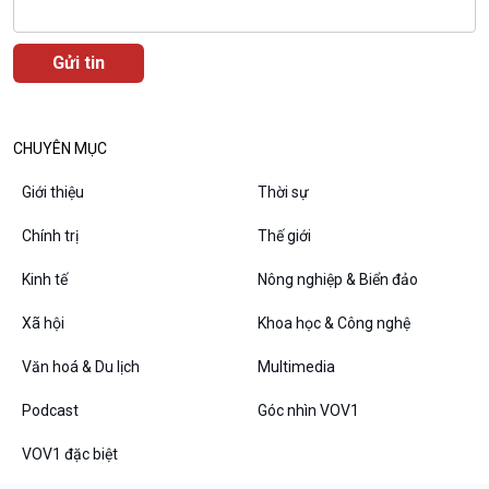
Câu chuyện thời sự
Dòng chảy sự kiện
Đối thoại
Diễn đàn chủ nhật
Chuyện đêm
CHUYÊN MỤC
Giới thiệu
Thời sự
Chính trị
Thế giới
Kinh tế
Nông nghiệp & Biển đảo
Xã hội
Khoa học & Công nghệ
Văn hoá & Du lịch
Multimedia
VOV1 đặc biệt
Podcast
Góc nhìn VOV1
Thanh âm ký sự
VOV1 đặc biệt
Chân dung cuộc sống