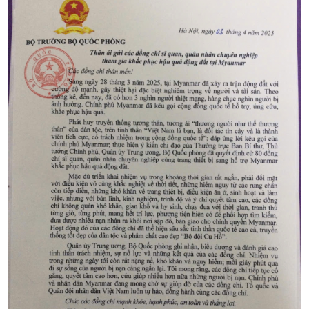
Tin Kinh tế
Tin Nông nghiệp & Biển
Trước giờ mở cửa
đảo
Dòng chảy Kinh tế
Mùa vàng
Sức sống hàng Việt
Biển đảo Việt Nam
Khởi nghiệp
Tâm tình biên giới và hải
Tuyên chiến với gian lận
đảo
thương mại
Tìm hiểu biển, đảo Việt
Nam