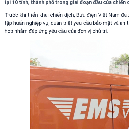
tại 10 tỉnh, thành phố trong giai đoạn đầu của chiến 
360 độ Sức khỏe
Kết nối công nghệ
Chuyển đổi Xanh
Sống chung với biến đổi
Trước khi triển khai chiến dịch, Bưu điện Việt Nam đã
Tài nguyên và Môi trường
khí hậu
tập huấn nghiệp vụ, quán triệt yêu cầu bảo mật và an t
Chuyên gia của bạn
Xã hội chuyển động
hợp nhằm đáp ứng yêu cầu của đơn vị chủ trì.
Bước chân đến trường
VOV1 đặc biệt
Thanh âm ký sự
Chân dung cuộc sống
Các chương trình đặc biệt