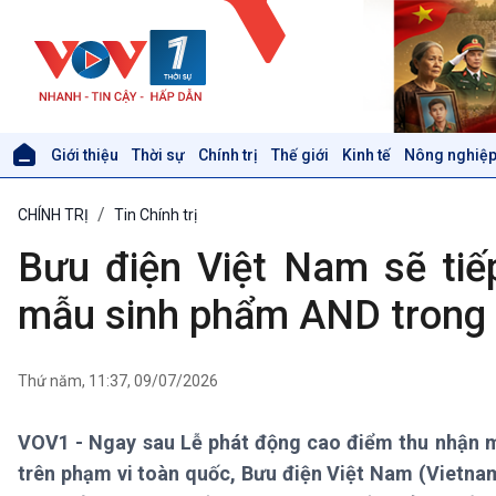
Giới thiệu
Thời sự
Chính trị
Thế giới
Kinh tế
Nông nghiệp
Giới thiệu
Thời sự
CHÍNH TRỊ
Tin Chính trị
Thời sự 6h
Thời sự 12h
Bưu điện Việt Nam sẽ tiế
Thời sự 18h
Thời sự 21h30
mẫu sinh phẩm AND trong 
Bản tin
Chuyên mục
Theo dòng Thời sự
Thứ năm, 11:37, 09/07/2026
VOV1 - Ngay sau Lễ phát động cao điểm thu nhận mẫ
Xã hội
Khoa học & Công nghệ
trên phạm vi toàn quốc, Bưu điện Việt Nam (Vietn
Tin Đời sống & Xã hội
Tin Khoa học & Công nghệ