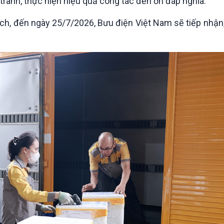
 tranh, thực hiện hiệu quả công tác đền ơn đáp nghĩa.
ịch, đến ngày 25/7/2026, Bưu điện Việt Nam sẽ tiếp nhậ