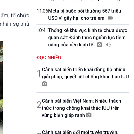
10 phút Sự kiện - Luận bàn
Câu chuyện thời sự
11:06
Meta bị buộc bồi thường 567 triệu
phẩm, tổ chức
Dòng chảy sự kiện
USD vì gây hại cho trẻ em
, nhân sự phù
Đối thoại
10:41
Thống kê khu vực kinh tế chưa được
Diễn đàn chủ nhật
quan sát: Đánh thức nguồn lực tiềm
Chuyện đêm
năng của nền kinh tế
ĐỌC NHIỀU
Cảnh sát biển triển khai đồng bộ nhiều
1
giải pháp, quyết liệt chống khai thác IUU
Cảnh sát biển Việt Nam: Nhiều thách
2
thức trong chống khai thác IUU trên
vùng biển giáp ranh
Cảnh sát biển đổi mới tuyên truyền,