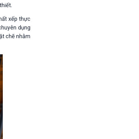
hiết.
hất xếp thực
 chuyên dụng
chặt chẽ nhằm