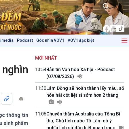
timedia
Podcast
Góc nhìn VOV1
VOV1 đặc biệt
Kinh tế
Nông nghiệp & Biển đảo
Tin Kinh tế
Tin Nông nghiệp & Biển
MỚI NHẤT
Trước giờ mở cửa
đảo
 nghìn
13:54
Bản tin Văn hóa Xã hội - Podcast
Dòng chảy Kinh tế
Mùa vàng
(07/08/2026)
Sức sống hàng Việt
Biển đảo Việt Nam
Khởi nghiệp
Tâm tình biên giới và hải
11:30
Lâm Đồng sẽ hoàn thành lấy mẫu, số
Tuyên chiến với gian lận
đảo
hóa hài cốt liệt sĩ sớm hơn 2 tháng
thương mại
Tìm hiểu biển, đảo Việt
Nam
11:06
Chuyến thăm Australia của Tổng Bí
ợc thông tin
Podcast
Góc nhìn VOV1
thư, Chủ tịch nước Tô Lâm có ý
ẫu sinh phẩm
Bình luận
nghĩa lịch sử đặc biệt quan trọng