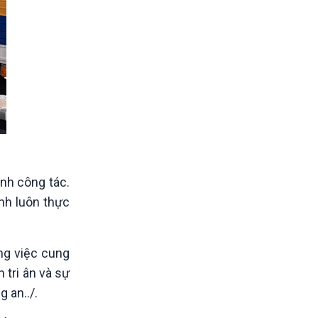
ình công tác.
nh luôn thực
ng việc cung
 tri ân và sự
 an../.