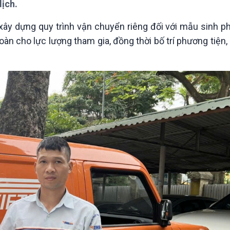
dịch.
Chát với người nổi tiếng
Video
Câu chuyện Thể thao
Infographic
 xây dựng quy trình vận chuyển riêng đối với mẫu sinh 
E-Magazine
oàn cho lực lượng tham gia, đồng thời bố trí phương tiện