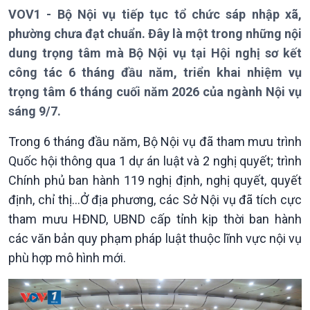
VOV1 - Bộ Nội vụ tiếp tục tổ chức sáp nhập xã,
phường chưa đạt chuẩn. Đây là một trong những nội
dung trọng tâm mà Bộ Nội vụ tại Hội nghị sơ kết
công tác 6 tháng đầu năm, triển khai nhiệm vụ
Giới thiệu
Thời sự
trọng tâm 6 tháng cuối năm 2026 của ngành Nội vụ
Thời sự 6h
sáng 9/7.
Thời sự 12h
Thời sự 18h
Trong 6 tháng đầu năm, Bộ Nội vụ đã tham mưu trình
Thời sự 21h30
Quốc hội thông qua 1 dự án luật và 2 nghị quyết; trình
Bản tin
Chuyên mục
Chính phủ ban hành 119 nghị định, nghị quyết, quyết
Theo dòng Thời sự
định, chỉ thị…Ở địa phương, các Sở Nội vụ đã tích cực
tham mưu HĐND, UBND cấp tỉnh kịp thời ban hành
các văn bản quy phạm pháp luật thuộc lĩnh vực nội vụ
phù hợp mô hình mới.