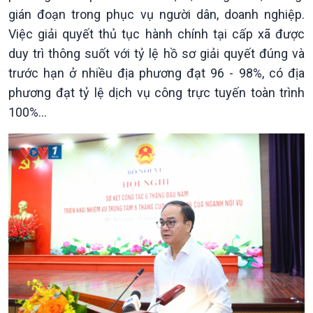
Xã hội
Khoa học & Công nghệ
gián đoạn trong phục vụ người dân, doanh nghiệp.
Tin Đời sống & Xã hội
Tin Khoa học & Công nghệ
Việc giải quyết thủ tục hành chính tại cấp xã được
360 độ Sức khỏe
Kết nối công nghệ
duy trì thông suốt với tỷ lệ hồ sơ giải quyết đúng và
Chuyển đổi Xanh
Sống chung với biến đổi
trước hạn ở nhiều địa phương đạt 96 - 98%, có địa
Tài nguyên và Môi trường
khí hậu
phương đạt tỷ lệ dịch vụ công trực tuyến toàn trình
Chuyên gia của bạn
Xã hội chuyển động
100%...
Bước chân đến trường