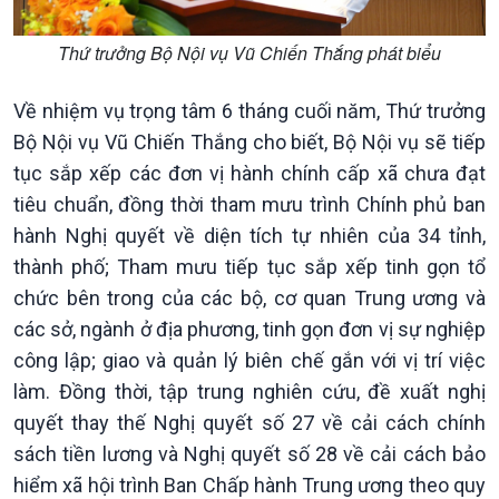
Thứ trưởng Bộ Nội vụ Vũ Chiến Thắng phát biểu
Về nhiệm vụ trọng tâm 6 tháng cuối năm, Thứ trưởng
Văn hoá & Du lịch
Multimedia
Bộ Nội vụ Vũ Chiến Thắng cho biết, Bộ Nội vụ sẽ tiếp
Tin Văn hoá & Du lịch
Ảnh
tục sắp xếp các đơn vị hành chính cấp xã chưa đạt
Chát với người nổi tiếng
Video
tiêu chuẩn, đồng thời tham mưu trình Chính phủ ban
Câu chuyện Thể thao
Infographic
hành Nghị quyết về diện tích tự nhiên của 34 tỉnh,
E-Magazine
thành phố; Tham mưu tiếp tục sắp xếp tinh gọn tổ
chức bên trong của các bộ, cơ quan Trung ương và
các sở, ngành ở địa phương, tinh gọn đơn vị sự nghiệp
công lập; giao và quản lý biên chế gắn với vị trí việc
làm. Đồng thời, tập trung nghiên cứu, đề xuất nghị
quyết thay thế Nghị quyết số 27 về cải cách chính
sách tiền lương và Nghị quyết số 28 về cải cách bảo
hiểm xã hội trình Ban Chấp hành Trung ương theo quy