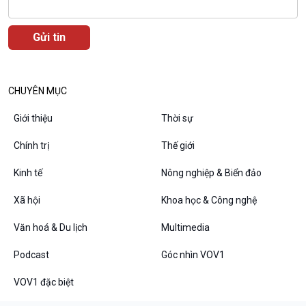
CHUYÊN MỤC
Giới thiệu
Thời sự
Chính trị
Thế giới
Kinh tế
Nông nghiệp & Biển đảo
VOV1 đặc biệt
Thanh âm ký sự
Xã hội
Khoa học & Công nghệ
Chân dung cuộc sống
Văn hoá & Du lịch
Multimedia
Các chương trình đặc biệt
Podcast
Góc nhìn VOV1
VOV1 đặc biệt