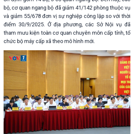
bộ, cơ quan ngang bộ đã giảm 41/142 phòng thuộc vụ
và giảm 55/678 đơn vị sự nghiệp công lập so với thời
điểm 30/9/2025. Ở địa phương, các Sở Nội vụ đã
tham mưu kiện toàn cơ quan chuyên môn cấp tỉnh, tổ
chức bộ máy cấp xã theo mô hình mới.
Kinh tế
Nông nghiệp & Biển đảo
Tin Kinh tế
Tin Nông nghiệp & Biển
Trước giờ mở cửa
đảo
Dòng chảy Kinh tế
Mùa vàng
Sức sống hàng Việt
Biển đảo Việt Nam