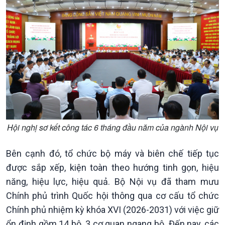
Chính trị
Thế giới
Tin Chính trị
Tin thế giới
Hội nghị sơ kết công tác 6 tháng đầu năm của ngành Nội vụ
Chính phủ với người dân
Vấn đề quốc tế
Quốc hội với cử tri
Hồ sơ sự kiện quốc tế
Bên cạnh đó, tổ chức bộ máy và biên chế tiếp tục
Xây dựng đảng
Thế giới & Việt Nam
được sắp xếp, kiện toàn theo hướng tinh gọn, hiệu
Đảng trong cuộc sống
Biên cương - Một dải vững
năng, hiệu lực, hiệu quả. Bộ Nội vụ đã tham mưu
Nhận diện sự thật
bền
Chính phủ trình Quốc hội thông qua cơ cấu tổ chức
Pháp luật và đời sống
Chính phủ nhiệm kỳ khóa XVI (2026-2031) với việc giữ
ổn định gồm 14 bộ, 3 cơ quan ngang bộ. Đến nay, các