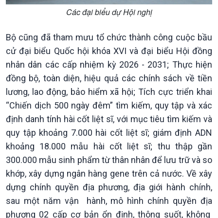
Khởi nghiệp
Tâm tình biên giới và hải
Các đại biểu dự Hội nghị
Tuyên chiến với gian lận
đảo
thương mại
Tìm hiểu biển, đảo Việt
Nam
Bộ cũng đã tham mưu tổ chức thành công cuộc bầu
cử đại biểu Quốc hội khóa XVI và đại biểu Hội đồng
nhân dân các cấp nhiệm kỳ 2026 - 2031; Thực hiện
đồng bộ, toàn diện, hiệu quả các chính sách về tiền
lương, lao động, bảo hiểm xã hội; Tích cực triển khai
“Chiến dịch 500 ngày đêm” tìm kiếm, quy tập và xác
định danh tính hài cốt liệt sĩ, với mục tiêu tìm kiếm và
quy tập khoảng 7.000 hài cốt liệt sĩ; giám định ADN
khoảng 18.000 mẫu hài cốt liệt sĩ; thu thập gần
300.000 mẫu sinh phẩm từ thân nhân để lưu trữ và so
khớp, xây dựng ngân hàng gene trên cả nước. Về xây
dựng chính quyền địa phương, địa giới hành chính,
sau một năm vận hành, mô hình chính quyền địa
phương 02 cấp cơ bản ổn định, thông suốt, không