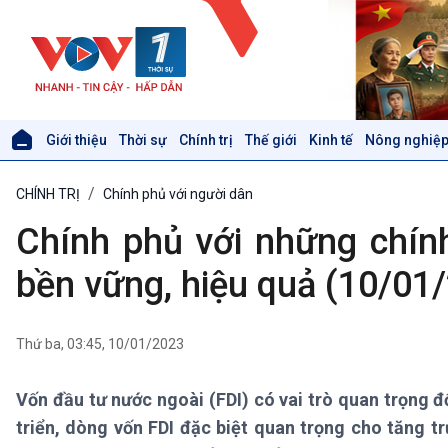
Giới thiệu
Thời sự
Chính trị
Thế giới
Kinh tế
Nông nghiệp
Giới thiệu
Thời sự
CHÍNH TRỊ
Chính phủ với người dân
Thời sự 6h
Thời sự 12h
Chính phủ với những chín
Thời sự 18h
Thời sự 21h30
bền vững, hiệu quả (10/01
Bản tin
Chuyên mục
Theo dòng Thời sự
Thứ ba, 03:45, 10/01/2023
Vốn đầu tư nước ngoài (FDI) có vai trò quan trọng đố
Xã hội
Khoa học & Công nghệ
triển, dòng vốn FDI đặc biệt quan trọng cho tăng tr
Tin Đời sống & Xã hội
Tin Khoa học & Công nghệ