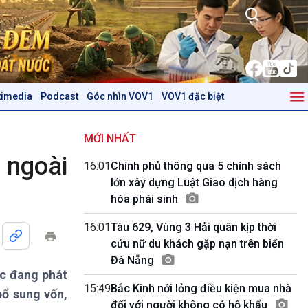
timedia
Podcast
Góc nhìn VOV1
VOV1 đặc biệt
Kinh tế
Nông nghiệp & Biển đảo
Tin Kinh tế
Tin Nông nghiệp & Biển
MỚI NHẤT
Trước giờ mở cửa
đảo
 ngoài
16:01
Chính phủ thông qua 5 chính sách
Dòng chảy Kinh tế
Mùa vàng
lớn xây dựng Luật Giao dịch hàng
Sức sống hàng Việt
Biển đảo Việt Nam
hóa phái sinh
Khởi nghiệp
Tâm tình biên giới và hải
Tuyên chiến với gian lận
đảo
16:01
Tàu 629, Vùng 3 Hải quân kịp thời
thương mại
Tìm hiểu biển, đảo Việt
cứu nữ du khách gặp nạn trên biển
Nam
Đà Nẵng
ớc đang phát
Podcast
Góc nhìn VOV1
15:49
Bắc Kinh nới lỏng điều kiện mua nhà
bổ sung vốn,
Bình luận
đối với người không có hộ khẩu