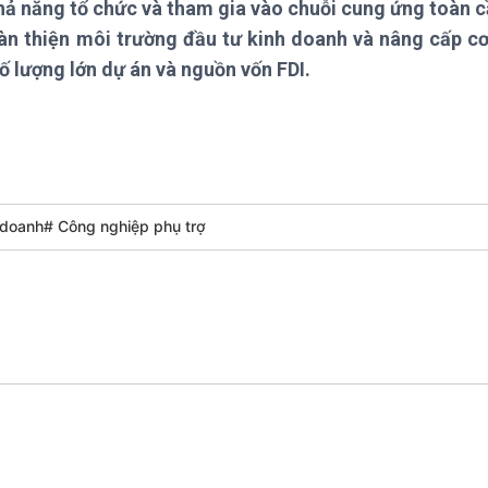
hả năng tổ chức và tham gia vào chuỗi cung ứng toàn c
Chát với người nổi tiếng
Video
Câu chuyện Thể thao
Infographic
oàn thiện môi trường đầu tư kinh doanh và nâng cấp cơ
E-Magazine
 lượng lớn dự án và nguồn vốn FDI.
h doanh# Công nghiệp phụ trợ