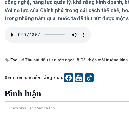
công nghệ, năng lực quản lý, khả năng kinh doanh, k
360 độ Sức khỏe
Kết nối công nghệ
Chuyển đổi Xanh
Sống chung với biến đổi
Với nỗ lực của Chính phủ trong cải cách thể chế, h
Tài nguyên và Môi trường
khí hậu
trong những năm qua, nước ta đã thu hút được một số
Chuyên gia của bạn
Xã hội chuyển động
Bước chân đến trường
VOV1 đặc biệt
Thanh âm ký sự
Tag:
# Thu hút đầu tư nước ngoài # Cải thiện môi trường kin
Chân dung cuộc sống
Các chương trình đặc biệt
Xem trên các nền tảng khác
Bình luận