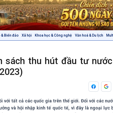
 & Biển đảo
Xã hội
Khoa học & Công nghệ
Văn hoá & Du lịch
Mul
Chính trị
Thế giới
Tin Chính trị
Tin thế giới
Chính phủ với người dân
Vấn đề quốc tế
h sách thu hút đầu tư nước
Quốc hội với cử tri
Hồ sơ sự kiện quốc tế
Xây dựng đảng
Thế giới & Việt Nam
/2023)
Đảng trong cuộc sống
Biên cương - Một dải vững
Nhận diện sự thật
bền
Pháp luật và đời sống
i với tất cả các quốc gia trên thế giới. Đối với các nư
Văn hoá & Du lịch
Multimedia
ưởng và hội nhập kinh tế quốc tế, vì đây là ngoại lực 
Tin Văn hoá & Du lịch
Ảnh