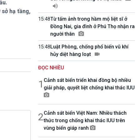
ầu.
10 phút Sự kiện - Luận bàn
Câu chuyện thời sự
 sở hạ tầng,
Dòng chảy sự kiện
15:48
Từ tấm ảnh trong hầm mộ liệt sĩ ở
Đối thoại
Đồng Nai, gia đình ở Phú Thọ nhận ra
Diễn đàn chủ nhật
người thân
Chuyện đêm
15:48
Luật Phòng, chống phổ biến vũ khí
hủy diệt hàng loạt
ĐỌC NHIỀU
Cảnh sát biển triển khai đồng bộ nhiều
1
giải pháp, quyết liệt chống khai thác IUU
Cảnh sát biển Việt Nam: Nhiều thách
2
thức trong chống khai thác IUU trên
vùng biển giáp ranh