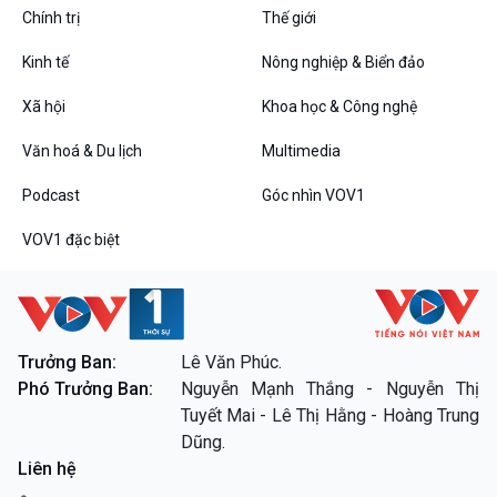
Tin Đời sống & Xã hội
Tin Khoa học & Công nghệ
Chính trị
Thế giới
360 độ Sức khỏe
Kết nối công nghệ
Chuyển đổi Xanh
Sống chung với biến đổi
Kinh tế
Nông nghiệp & Biển đảo
Tài nguyên và Môi trường
khí hậu
Chuyên gia của bạn
Xã hội
Khoa học & Công nghệ
Xã hội chuyển động
Văn hoá & Du lịch
Multimedia
Bước chân đến trường
Podcast
Góc nhìn VOV1
Văn hoá & Du lịch
Multimedia
Tin Văn hoá & Du lịch
Ảnh
VOV1 đặc biệt
Chát với người nổi tiếng
Video
Câu chuyện Thể thao
Infographic
E-Magazine
Podcast
Góc nhìn VOV1
Trưởng Ban:
Lê Văn Phúc.
Phó Trưởng Ban:
Nguyễn Mạnh Thắng - Nguyễn Thị
Bình luận
Tuyết Mai - Lê Thị Hằng - Hoàng Trung
10 phút Sự kiện - Luận bàn
Dũng.
Câu chuyện thời sự
Liên hệ
Dòng chảy sự kiện
Đối thoại