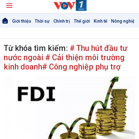
Giới thiệu
Thời sự
Chính trị
Thế giới
Kinh tế
Nông nghiệp 
Từ khóa tìm kiếm:
# Thu hút đầu tư
nước ngoài # Cải thiện môi trường
Giới thiệu
kinh doanh# Công nghiệp phụ trợ
Thời sự
Thời sự 6h
Thời sự 12h
Thời sự 18h
Thời sự 21h30
Bản tin
Chuyên mục
Theo dòng Thời sự
Chính trị
Thế giới