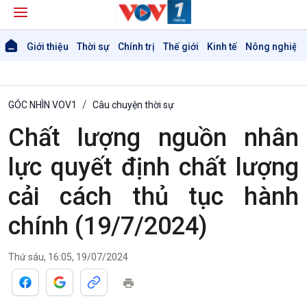
Giới thiệu
Thời sự
Chính trị
Thế giới
Kinh tế
Nông nghiệp 
GÓC NHÌN VOV1
Câu chuyện thời sự
Chất lượng nguồn nhân
lực quyết định chất lượng
Giới thiệu
Thời sự
cải cách thủ tục hành
Thời sự 6h
Thời sự 12h
chính (19/7/2024)
Thời sự 18h
Thời sự 21h30
Thứ sáu, 16:05, 19/07/2024
Bản tin
Chuyên mục
Theo dòng Thời sự