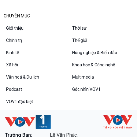
Văn hoá & Du lịch
Multimedia
Tin Văn hoá & Du lịch
Ảnh
CHUYÊN MỤC
Chát với người nổi tiếng
Video
Câu chuyện Thể thao
Infographic
Giới thiệu
Thời sự
E-Magazine
Chính trị
Thế giới
Kinh tế
Nông nghiệp & Biển đảo
Podcast
Góc nhìn VOV1
Xã hội
Khoa học & Công nghệ
Bình luận
Văn hoá & Du lịch
Multimedia
10 phút Sự kiện - Luận bàn
Câu chuyện thời sự
Podcast
Góc nhìn VOV1
Dòng chảy sự kiện
Đối thoại
VOV1 đặc biệt
Diễn đàn chủ nhật
Chuyện đêm
Trưởng Ban:
Lê Văn Phúc.