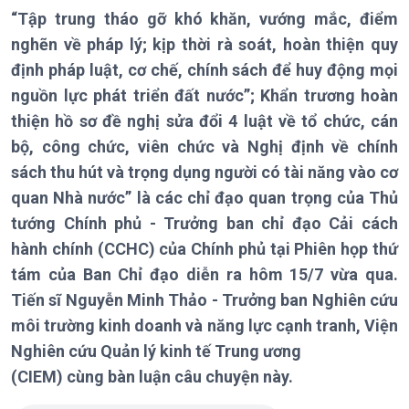
“Tập trung tháo gỡ khó khăn, vướng mắc, điểm
nghẽn về pháp lý; kịp thời rà soát, hoàn thiện quy
định pháp luật, cơ chế, chính sách để huy động mọi
Chính trị
Thế giới
nguồn lực phát triển đất nước”; Khẩn trương hoàn
Tin Chính trị
Tin thế giới
thiện hồ sơ đề nghị sửa đổi 4 luật về tổ chức, cán
Chính phủ với người dân
Vấn đề quốc tế
bộ, công chức, viên chức và Nghị định về chính
Quốc hội với cử tri
Hồ sơ sự kiện quốc tế
Xây dựng đảng
Thế giới & Việt Nam
sách thu hút và trọng dụng người có tài năng vào cơ
Đảng trong cuộc sống
Biên cương - Một dải vững
quan Nhà nước” là các chỉ đạo quan trọng của Thủ
Nhận diện sự thật
bền
tướng Chính phủ - Trưởng ban chỉ đạo Cải cách
Pháp luật và đời sống
hành chính (CCHC) của Chính phủ tại Phiên họp thứ
tám của Ban Chỉ đạo diễn ra hôm 15/7 vừa qua.
Tiến sĩ Nguyễn Minh Thảo - Trưởng ban Nghiên cứu
Kinh tế
Nông nghiệp & Biển đảo
môi trường kinh doanh và năng lực cạnh tranh, Viện
Tin Kinh tế
Tin Nông nghiệp & Biển
Nghiên cứu Quản lý kinh tế Trung ương
Trước giờ mở cửa
đảo
(CIEM) cùng bàn luận câu chuyện này.
Dòng chảy Kinh tế
Mùa vàng