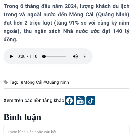
Chính trị
Thế giới
Trong 6 tháng đầu năm 2024, lượng khách du lịch
Tin Chính trị
Tin thế giới
trong và ngoài nước đến Móng Cái (Quảng Ninh)
Chính phủ với người dân
Vấn đề quốc tế
đạt hơn 2 triệu lượt (tăng 91% so với cùng kỳ năm
Quốc hội với cử tri
Hồ sơ sự kiện quốc tế
ngoái), thu ngân sách Nhà nước ước đạt 140 tỷ
Xây dựng đảng
Thế giới & Việt Nam
đồng.
Đảng trong cuộc sống
Biên cương - Một dải vững
Nhận diện sự thật
bền
Pháp luật và đời sống
Kinh tế
Nông nghiệp & Biển đảo
Tin Kinh tế
Tin Nông nghiệp & Biển
Tag:
#Móng Cái #Quảng Ninh
Trước giờ mở cửa
đảo
Dòng chảy Kinh tế
Mùa vàng
Sức sống hàng Việt
Biển đảo Việt Nam
Xem trên các nền tảng khác
Khởi nghiệp
Tâm tình biên giới và hải
Tuyên chiến với gian lận
đảo
Bình luận
thương mại
Tìm hiểu biển, đảo Việt
Nam