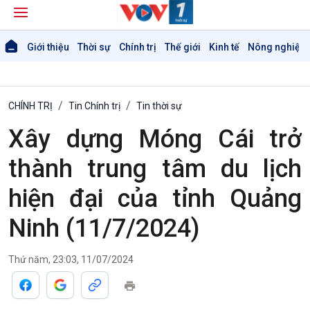
Giới thiệu
Thời sự
Chính trị
Thế giới
Kinh tế
Nông nghiệp 
CHÍNH TRỊ
Tin Chính trị
Tin thời sự
Xây dựng Móng Cái trở
Giới thiệu
Thời sự
thành trung tâm du lịch
Thời sự 6h
hiện đại của tỉnh Quảng
Thời sự 12h
Thời sự 18h
Ninh (11/7/2024)
Thời sự 21h30
Bản tin
Thứ năm, 23:03, 11/07/2024
Chuyên mục
Theo dòng Thời sự