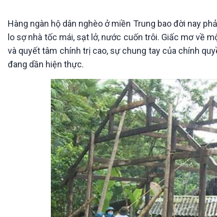
360 độ Sức khỏe
Kết nối công nghệ
Chuyển đổi Xanh
Sống chung với biến đổi
Hàng ngàn hộ dân nghèo ở miền Trung bao đời nay phải
Tài nguyên và Môi trường
khí hậu
lo sợ nhà tốc mái, sạt lở, nước cuốn trôi. Giấc mơ về
Chuyên gia của bạn
và quyết tâm chính trị cao, sự chung tay của chính qu
Xã hội chuyển động
Bước chân đến trường
đang dần hiện thực.
VOV1 đặc biệt
Thanh âm ký sự
Chân dung cuộc sống
Các chương trình đặc biệt