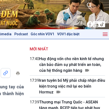
timedia
Podcast
Góc nhìn VOV1
VOV1 đặc biệt
Kinh tế
Nông nghiệp & Biển đảo
Tin Kinh tế
Tin Nông nghiệp & Biển
MỚI NHẤT
Trước giờ mở cửa
đảo
17:40
Huy động vốn cho nền kinh tế nhưng
Dòng chảy Kinh tế
Mùa vàng
cần bảo đảm sự phát triển an toàn,
Sức sống hàng Việt
Biển đảo Việt Nam
của hệ thống ngân hàng
Khởi nghiệp
Tâm tình biên giới và hải
Tuyên chiến với gian lận
đảo
17:39
Iran tuyên bố Mỹ phải chấp nhận điều
thương mại
Tìm hiểu biển, đảo Việt
kiện trong việc mở lại eo biển
hung tay của
Nam
Hormuz
 thành hiện
Podcast
Góc nhìn VOV1
17:39
Thương mại Trung Quốc - ASEAN
Bình luận
tăng mạnh, RCEP tiếp tục phát huy