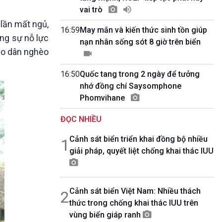
10 phút Sự kiện - Luận bàn
vai trò
Câu chuyện thời sự
lần mất ngủ,
Dòng chảy sự kiện
16:59
May mắn và kiến thức sinh tồn giúp
ằng sự nỗ lực
Đối thoại
nạn nhân sống sót 8 giờ trên biển
cho dân nghèo
Diễn đàn chủ nhật
Chuyện đêm
16:50
Quốc tang trong 2 ngày để tưởng
nhớ đồng chí Saysomphone
Phomvihane
ĐỌC NHIỀU
Cảnh sát biển triển khai đồng bộ nhiều
1
giải pháp, quyết liệt chống khai thác IUU
Cảnh sát biển Việt Nam: Nhiều thách
2
thức trong chống khai thác IUU trên
vùng biển giáp ranh