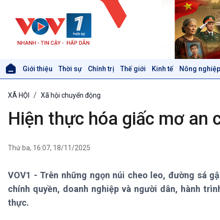
Giới thiệu
Thời sự
Chính trị
Thế giới
Kinh tế
Nông nghiệp
Giới thiệu
Thời sự
XÃ HỘI
Xã hội chuyển động
Thời sự 6h
Thời sự 12h
Hiện thực hóa giấc mơ an 
Thời sự 18h
Thời sự 21h30
Bản tin
Thứ ba, 16:07, 18/11/2025
Chuyên mục
Theo dòng Thời sự
VOV1 - Trên những ngọn núi cheo leo, đường sá gập
chính quyền, doanh nghiệp và người dân, hành trì
Xã hội
Khoa học & Công nghệ
thực.
Tin Đời sống & Xã hội
Tin Khoa học & Công nghệ