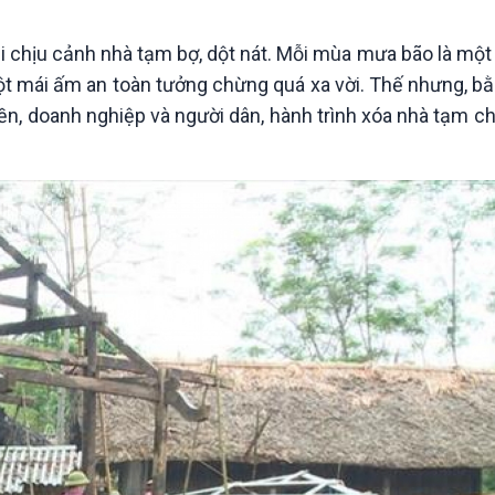
Chát với người nổi tiếng
Video
Câu chuyện Thể thao
Infographic
 chịu cảnh nhà tạm bợ, dột nát. Mỗi mùa mưa bão là một 
E-Magazine
 một mái ấm an toàn tưởng chừng quá xa vời. Thế nhưng, b
yền, doanh nghiệp và người dân, hành trình xóa nhà tạm 