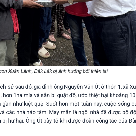
 con Xuân Lãnh, Đăk Lăk bị ảnh hưởng bởi thiên tai
lịch sử sau đó, gia đình ông Nguyễn Văn Út ở thôn 1, xã Xu
hơn 1ha mía và sắn bị quật đổ, ước thiệt hại khoảng 10
ình gần như kiệt quệ. Suốt hơn một tuần nay, cuộc sống 
à các nhà hảo tâm. May mắn là ngôi nhà đã được bộ đội 
 bị hư hại. Ông Út bày tỏ khi được đoàn công tác của Đ