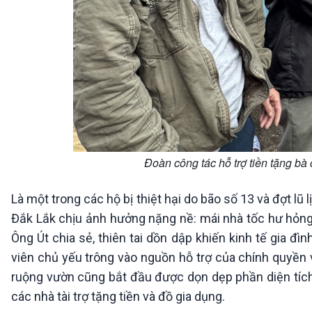
Đoàn công tác hỗ trợ tiền tặng bà
Là một trong các hộ bị thiệt hại do bão số 13 và đợt lũ 
Đắk Lắk chịu ảnh hưởng nặng nề: mái nhà tốc hư hỏng, 
Ông Út chia sẻ, thiên tai dồn dập khiến kinh tế gia đ
viên chủ yếu trông vào nguồn hỗ trợ của chính quyền v
ruộng vườn cũng bắt đầu được dọn dẹp phần diện tích
các nhà tài trợ tặng tiền và đồ gia dụng.