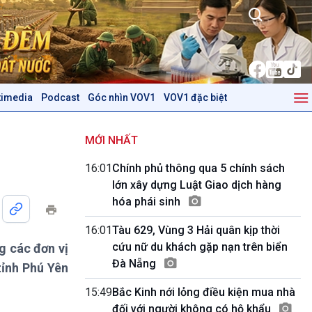
timedia
Podcast
Góc nhìn VOV1
VOV1 đặc biệt
Kinh tế
Nông nghiệp & Biển đảo
Tin Kinh tế
Tin Nông nghiệp & Biển
MỚI NHẤT
Trước giờ mở cửa
đảo
16:01
Chính phủ thông qua 5 chính sách
Dòng chảy Kinh tế
Mùa vàng
lớn xây dựng Luật Giao dịch hàng
Sức sống hàng Việt
Biển đảo Việt Nam
hóa phái sinh
Khởi nghiệp
Tâm tình biên giới và hải
Tuyên chiến với gian lận
đảo
16:01
Tàu 629, Vùng 3 Hải quân kịp thời
thương mại
Tìm hiểu biển, đảo Việt
cứu nữ du khách gặp nạn trên biển
g các đơn vị
Nam
Đà Nẵng
tỉnh Phú Yên
Podcast
Góc nhìn VOV1
15:49
Bắc Kinh nới lỏng điều kiện mua nhà
Bình luận
đối với người không có hộ khẩu