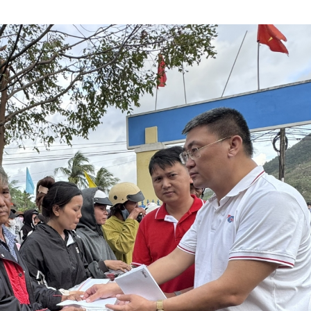
Chát với người nổi tiếng
Video
Câu chuyện Thể thao
Infographic
E-Magazine