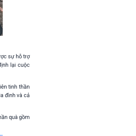
ợc sự hỗ trợ
ịnh lại cuộc
iên tinh thần
ia đình và cả
 phần quà gồm