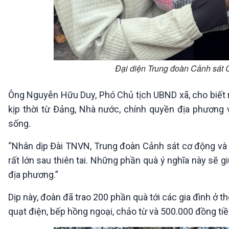
Đại diện Trung đoàn Cảnh sát 
Ông Nguyễn Hữu Duy, Phó Chủ tịch UBND xã, cho biết 
kịp thời từ Đảng, Nhà nước, chính quyền địa phương
sống.
“Nhân dịp Đài TNVN, Trung đoàn Cảnh sát cơ động và Cô
rất lớn sau thiên tai. Những phần quà ý nghĩa này sẽ g
địa phương.”
Dịp này, đoàn đã trao 200 phần quà tới các gia đình ở t
quạt điện, bếp hồng ngoại, chảo từ và 500.000 đồng tiền