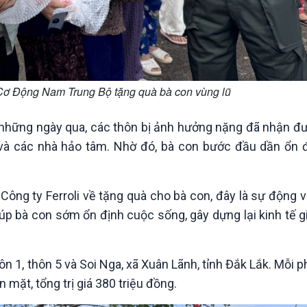
Cơ Động Nam Trung Bộ tặng quà bà con vùng lũ
những ngày qua, các thôn bị ảnh hưởng nặng đã nhận đư
 và các nhà hảo tâm. Nhờ đó, bà con bước đầu dần ổn đ
ng ty Ferroli về tặng quà cho bà con, đây là sự động v
iúp bà con sớm ổn định cuộc sống, gây dựng lại kinh tế g
hôn 1, thôn 5 và Soi Nga, xã Xuân Lãnh, tỉnh Đắk Lắk. Mỗi
 mặt, tổng trị giá 380 triệu đồng.