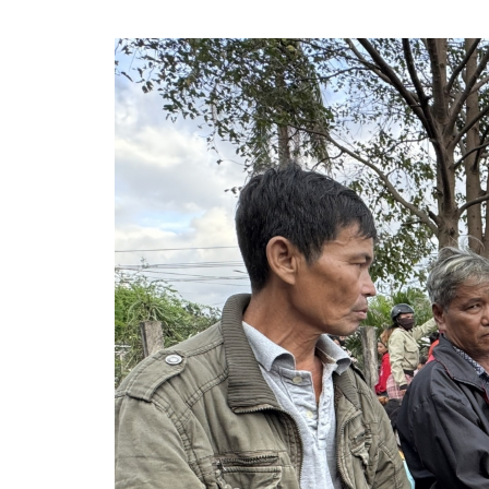
360 độ Sức khỏe
Kết nối công nghệ
Chuyển đổi Xanh
Sống chung với biến đổi
Tài nguyên và Môi trường
khí hậu
Chuyên gia của bạn
Xã hội chuyển động
Bước chân đến trường
VOV1 đặc biệt
Thanh âm ký sự
Chân dung cuộc sống
Các chương trình đặc biệt