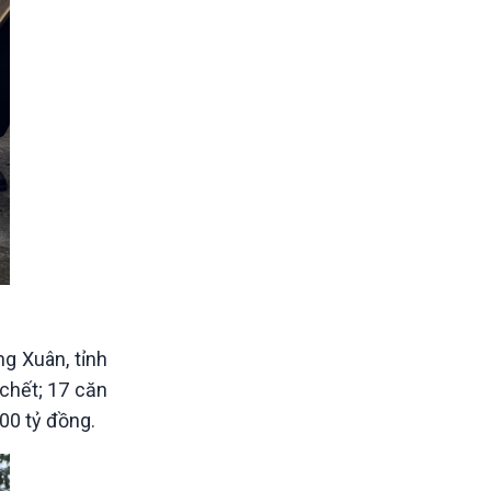
g Xuân, tỉnh
 chết; 17 căn
300 tỷ đồng.