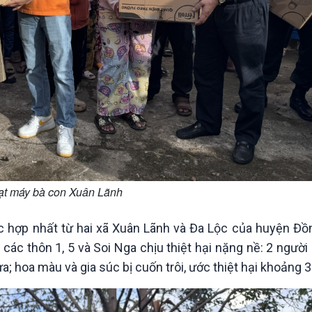
ạt máy bà con Xuân Lãnh
c hợp nhất từ hai xã Xuân Lãnh và Đa Lộc của huyện Đồn
 các thôn 1, 5 và Soi Nga chịu thiệt hại nặng nề: 2 người
a; hoa màu và gia súc bị cuốn trôi, ước thiệt hại khoảng 