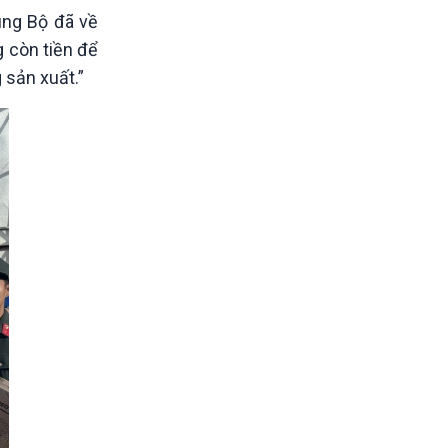
ung Bộ đã về
g còn tiền để
 sản xuất.”