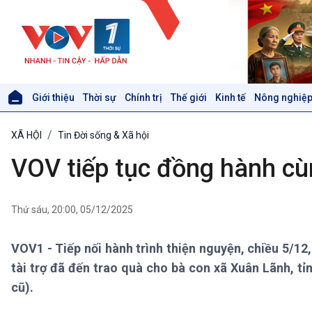
Giới thiệu
Thời sự
Chính trị
Thế giới
Kinh tế
Nông nghiệp
Giới thiệu
Thời sự
XÃ HỘI
Tin Đời sống & Xã hội
Thời sự 6h
Thời sự 12h
VOV tiếp tục đồng hành cù
Thời sự 18h
Thời sự 21h30
Bản tin
Thứ sáu, 20:00, 05/12/2025
Chuyên mục
Theo dòng Thời sự
VOV1 - Tiếp nối hành trình thiện nguyện, chiều 5/1
tài trợ đã đến trao quà cho bà con xã Xuân Lãnh, tỉ
Xã hội
Khoa học & Công nghệ
cũ).
Tin Đời sống & Xã hội
Tin Khoa học & Công nghệ