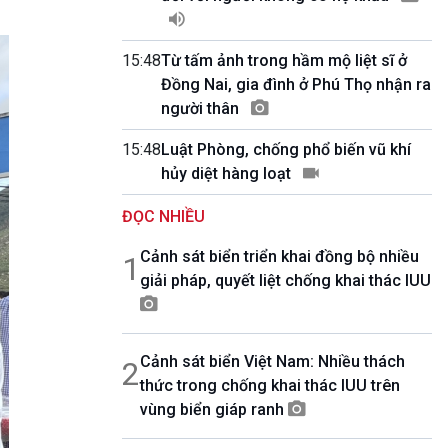
10 phút Sự kiện - Luận bàn
Câu chuyện thời sự
Dòng chảy sự kiện
15:48
Từ tấm ảnh trong hầm mộ liệt sĩ ở
Đối thoại
Đồng Nai, gia đình ở Phú Thọ nhận ra
Diễn đàn chủ nhật
người thân
Chuyện đêm
15:48
Luật Phòng, chống phổ biến vũ khí
hủy diệt hàng loạt
ĐỌC NHIỀU
Cảnh sát biển triển khai đồng bộ nhiều
1
giải pháp, quyết liệt chống khai thác IUU
Cảnh sát biển Việt Nam: Nhiều thách
2
thức trong chống khai thác IUU trên
vùng biển giáp ranh