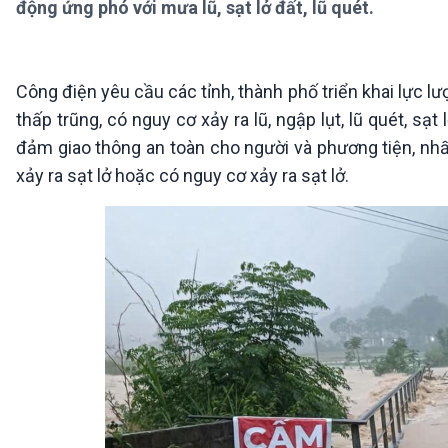
động ứng phó với mưa lũ, sạt lở đất, lũ quét.
360 độ Sức khỏe
Kết nối công nghệ
Chuyển đổi Xanh
Sống chung với biến đổi
Tài nguyên và Môi trường
khí hậu
Chuyên gia của bạn
Công điện yêu cầu các tỉnh, thành phố triển khai lực lư
Xã hội chuyển động
thấp trũng, có nguy cơ xảy ra lũ, ngập lụt, lũ quét, sạ
Bước chân đến trường
đảm giao thông an toàn cho người và phương tiện, nhất
VOV1 đặc biệt
xảy ra sạt lở hoặc có nguy cơ xảy ra sạt lở.
Thanh âm ký sự
Chân dung cuộc sống
Các chương trình đặc biệt