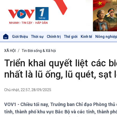
Giới thiệu
Thời sự
Chính trị
Thế giới
Kinh tế
Nông nghiệp
Giới thiệu
Thời sự
XÃ HỘI
Tin Đời sống & Xã hội
Thời sự 6h
Thời sự 12h
Triển khai quyết liệt các 
Thời sự 18h
Thời sự 21h30
nhất là lũ ống, lũ quét, sạt 
Bản tin
Chuyên mục
Theo dòng Thời sự
Chủ nhật, 22:57, 28/09/2025
VOV1 - Chiều tối nay, Trưởng ban Chỉ đạo Phòng thủ
Xã hội
Khoa học & Công nghệ
tỉnh, thành phố khu vực Bắc Bộ và các tỉnh, thành p
Tin Đời sống & Xã hội
Tin Khoa học & Công nghệ