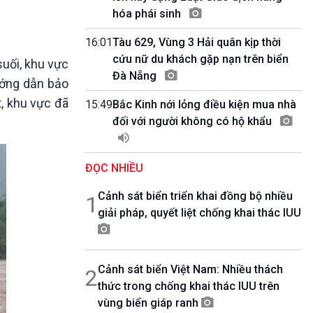
10 phút Sự kiện - Luận bàn
hóa phái sinh
Câu chuyện thời sự
Dòng chảy sự kiện
16:01
Tàu 629, Vùng 3 Hải quân kịp thời
Đối thoại
cứu nữ du khách gặp nạn trên biển
suối, khu vực
Diễn đàn chủ nhật
Đà Nẵng
hướng dẫn bảo
Chuyện đêm
t, khu vực đã
15:49
Bắc Kinh nới lỏng điều kiện mua nhà
đối với người không có hộ khẩu
ĐỌC NHIỀU
Cảnh sát biển triển khai đồng bộ nhiều
1
giải pháp, quyết liệt chống khai thác IUU
Cảnh sát biển Việt Nam: Nhiều thách
2
thức trong chống khai thác IUU trên
vùng biển giáp ranh