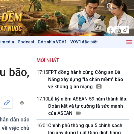
timedia
Podcast
Góc nhìn VOV1
VOV1 đặc biệt
Kinh tế
Nông nghiệp & Biển đảo
Tin Kinh tế
Tin Nông nghiệp & Biển
MỚI NHẤT
Trước giờ mở cửa
đảo
u bão,
17:15
FPT đồng hành cùng Công an Đà
Dòng chảy Kinh tế
Mùa vàng
Nẵng xây dựng "lá chắn mềm" bảo
Sức sống hàng Việt
Biển đảo Việt Nam
vệ không gian mạng
Khởi nghiệp
Tâm tình biên giới và hải
Tuyên chiến với gian lận
đảo
17:10
Lễ kỷ niệm ASEAN 59 năm thành lập:
thương mại
Tìm hiểu biển, đảo Việt
Đoàn kết và tự cường là sức mạnh
Nam
của ASEAN
nhân dân các
Podcast
Góc nhìn VOV1
16:01
Chính phủ thông qua 5 chính sách
 về việc chủ
Bình luận
lớn xây dựng Luật Giao dịch hàng