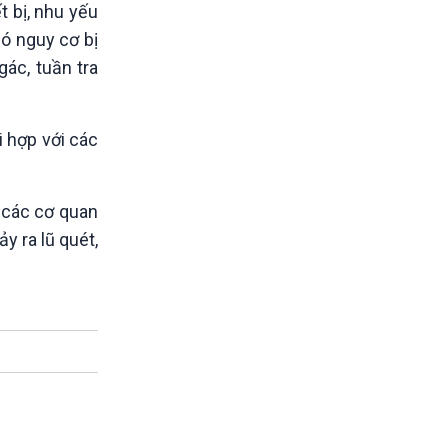
t bị, nhu yếu
ó nguy cơ bị
gác, tuần tra
 hợp với các
à các cơ quan
y ra lũ quét,