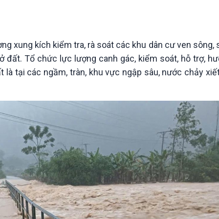
Chát với người nổi tiếng
Video
Câu chuyện Thể thao
Infographic
E-Magazine
ợng xung kích kiểm tra, rà soát các khu dân cư ven sông, 
t lở đất. Tổ chức lực lượng canh gác, kiểm soát, hỗ trợ, 
 là tại các ngầm, tràn, khu vực ngập sâu, nước chảy xiế