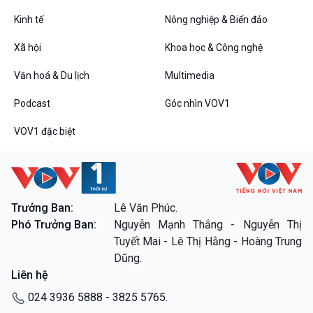
Diễn đàn chủ nhật
Kinh tế
Nông nghiệp & Biển đảo
Chuyện đêm
Xã hội
Khoa học & Công nghệ
Văn hoá & Du lịch
Multimedia
Podcast
Góc nhìn VOV1
VOV1 đặc biệt
VOV1 đặc biệt
Thanh âm ký sự
Chân dung cuộc sống
Trưởng Ban:
Lê Văn Phúc.
Các chương trình đặc biệt
Phó Trưởng Ban:
Nguyễn Mạnh Thắng - Nguyễn Thị
Tuyết Mai - Lê Thị Hằng - Hoàng Trung
Dũng.
Liên hệ
024 3936 5888 - 3825 5765.