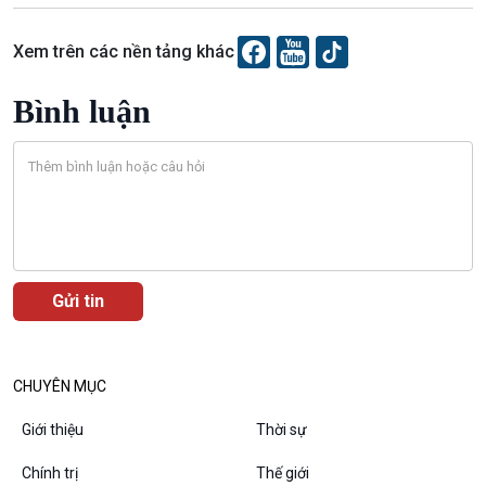
Văn hoá & Du lịch
Multimedia
Xem trên các nền tảng khác
Tin Văn hoá & Du lịch
Ảnh
Chát với người nổi tiếng
Video
Bình luận
Câu chuyện Thể thao
Infographic
E-Magazine
Podcast
Góc nhìn VOV1
Bình luận
CHUYÊN MỤC
10 phút Sự kiện - Luận bàn
Câu chuyện thời sự
Giới thiệu
Thời sự
Dòng chảy sự kiện
Chính trị
Thế giới
Đối thoại