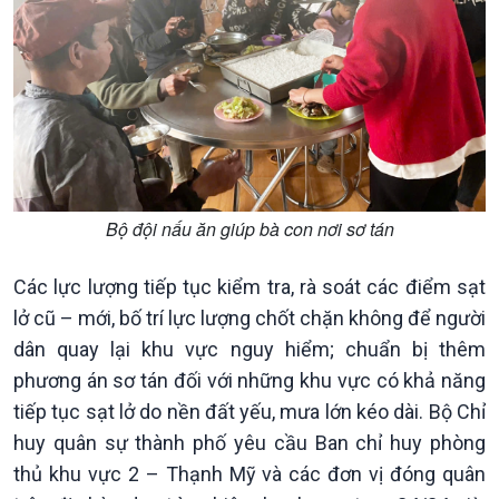
Kinh tế
Nông nghiệp & Biển đảo
Bộ đội nấu ăn giúp bà con nơi sơ tán
Tin Kinh tế
Tin Nông nghiệp & Biển
Trước giờ mở cửa
đảo
Các lực lượng tiếp tục kiểm tra, rà soát các điểm sạt
Dòng chảy Kinh tế
Mùa vàng
Sức sống hàng Việt
Biển đảo Việt Nam
lở cũ – mới, bố trí lực lượng chốt chặn không để người
Khởi nghiệp
Tâm tình biên giới và hải
dân quay lại khu vực nguy hiểm; chuẩn bị thêm
Tuyên chiến với gian lận
đảo
phương án sơ tán đối với những khu vực có khả năng
thương mại
Tìm hiểu biển, đảo Việt
tiếp tục sạt lở do nền đất yếu, mưa lớn kéo dài. Bộ Chỉ
Nam
huy quân sự thành phố yêu cầu Ban chỉ huy phòng
thủ khu vực 2 – Thạnh Mỹ và các đơn vị đóng quân