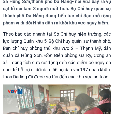
xã Hùng Sơn,thành phố Đà Nẵng- nơi vừa xảy ra vụ
Thời sự 21h30
sạt lở núi làm 3 người mất tích. Bộ Chỉ huy quân sự
Bản tin
Chuyên mục
thành phố Đà Nẵng đang tiếp tục chỉ đạo mở rộng
Theo dòng Thời sự
phạm vi di dời Nhân dân ra khỏi khu vực nguy hiểm.
Theo báo cáo nhanh tại Sở Chỉ huy hiện trường, các
lực lượng Quân khu 5, Bộ Chỉ huy quân sự thành phố,
Ban chỉ huy phòng thủ khu vực 2 – Thạnh Mỹ, dân
quân xã Hùng Sơn, Đồn Biên phòng Ga Ry, Công an
xã… đang tích cực cơ động đến các điểm có nguy cơ
Chính trị
Thế giới
cao để hỗ trợ di dời dân. 56 hộ dân với 197 nhân khẩu
Tin Chính trị
Tin thế giới
thôn Dading đã được sơ tán đến các khu vực an toàn.
Chính phủ với người dân
Vấn đề quốc tế
Quốc hội với cử tri
Hồ sơ sự kiện quốc tế
Xây dựng đảng
Thế giới & Việt Nam
Đảng trong cuộc sống
Biên cương - Một dải vững
Nhận diện sự thật
bền
Pháp luật và đời sống