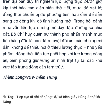
trên địa bàn duy trì nghiêm lực lượng trực 24/24 giờ,
kịp thời báo cáo diễn biến thời tiết, mức độ sạt lở;
đồng thời chuẩn bị đủ phương tiện, hậu cần để sẵn
sàng cơ động khi có tình huống mới. Trong bối cảnh
mưa vẫn liên tục, sương mù dày đặc, đường sá chia
Xã hội
Khoa học & Công nghệ
cắt, Bộ Chỉ huy quân sự thành phố nhấn mạnh mục
Tin Đời sống & Xã hội
Tin Khoa học & Công nghệ
360 độ Sức khỏe
Kết nối công nghệ
tiêu hàng đầu là bảo đảm tuyệt đối an toàn cho người
Chuyển đổi Xanh
Sống chung với biến đổi
dân, không để thiếu nơi ở, thiếu lương thực – nhu yếu
Tài nguyên và Môi trường
khí hậu
phẩm; đồng thời tiếp tục phối hợp với lực lượng công
Chuyên gia của bạn
an, biên phòng giữ vững an ninh trật tự tại các khu
Xã hội chuyển động
vực tập trung đông dân tạm trú./.
Bước chân đến trường
Thành Long/VOV- miền Trung
Tag:
Tiếp tục di dời dân/ sạt lở/ xã biên giới/ Hùng Sơn/ Đà
Nẵng