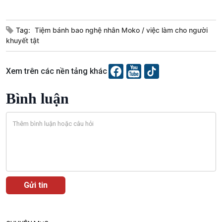
Tag:
Tiệm bánh bao nghệ nhân Moko
việc làm cho người
khuyết tật
Xem trên các nền tảng khác
Bình luận
VOV1 đặc biệt
Thanh âm ký sự
Chân dung cuộc sống
Các chương trình đặc biệt