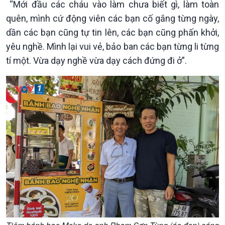
“Mới đầu các cháu vào làm chưa biết gì, làm toàn
quên, mình cứ động viên các bạn cố gắng từng ngày,
dần các bạn cũng tự tin lên, các bạn cũng phấn khởi,
yêu nghề. Mình lại vui vẻ, bảo ban các bạn từng li từng
tí một. Vừa dạy nghề vừa dạy cách đứng đi ở”.
Văn hoá & Du lịch
Multimedia
Tin Văn hoá & Du lịch
Ảnh
Chát với người nổi tiếng
Video
Câu chuyện Thể thao
Infographic
E-Magazine