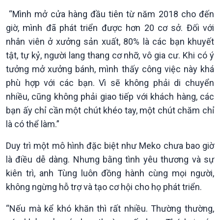
“Mình mở cửa hàng đầu tiên từ năm 2018 cho đến
giờ, mình đã phát triển được hơn 20 cơ sở. Đối với
nhân viên ở xưởng sản xuất, 80% là các bạn khuyết
tật, tự kỷ, người lang thang cơ nhỡ, vô gia cư. Khi có ý
tưởng mở xưởng bánh, mình thấy công việc này khá
Xã hội
Khoa học & Công nghệ
phù hợp với các bạn. Vì sẽ không phải di chuyển
nhiều, cũng không phải giao tiếp với khách hàng, các
Tin Đời sống & Xã hội
Tin Khoa học & Công nghệ
360 độ Sức khỏe
Kết nối công nghệ
bạn ấy chỉ cần một chút khéo tay, một chút chăm chỉ
Chuyển đổi Xanh
Sống chung với biến đổi
là có thể làm.”
Tài nguyên và Môi trường
khí hậu
Chuyên gia của bạn
Duy trì một mô hình đặc biệt như Meko chưa bao giờ
Xã hội chuyển động
là điều dễ dàng. Nhưng bằng tình yêu thương và sự
Bước chân đến trường
kiên trì, anh Tùng luôn đồng hành cùng mọi người,
không ngừng hỗ trợ và tạo cơ hội cho họ phát triển.
“Nếu mà kể khó khăn thì rất nhiều. Thường thường,