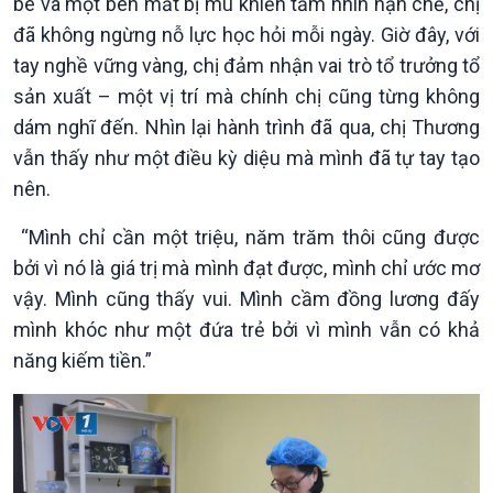
bé và một bên mắt bị mù khiến tầm nhìn hạn chế, chị
đã không ngừng nỗ lực học hỏi mỗi ngày. Giờ đây, với
tay nghề vững vàng, chị đảm nhận vai trò tổ trưởng tổ
sản xuất – một vị trí mà chính chị cũng từng không
Kinh tế
Nông nghiệp & Biển đảo
dám nghĩ đến. Nhìn lại hành trình đã qua, chị Thương
Tin Kinh tế
Tin Nông nghiệp & Biển
vẫn thấy như một điều kỳ diệu mà mình đã tự tay tạo
Trước giờ mở cửa
đảo
nên.
Dòng chảy Kinh tế
Mùa vàng
Sức sống hàng Việt
Biển đảo Việt Nam
“Mình chỉ cần một triệu, năm trăm thôi cũng được
Khởi nghiệp
Tâm tình biên giới và hải
bởi vì nó là giá trị mà mình đạt được, mình chỉ ước mơ
Tuyên chiến với gian lận
đảo
vậy. Mình cũng thấy vui. Mình cầm đồng lương đấy
thương mại
Tìm hiểu biển, đảo Việt
mình khóc như một đứa trẻ bởi vì mình vẫn có khả
Nam
năng kiếm tiền.”