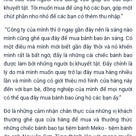
khuyết tật. Tôi muốn mua để ủng hộ các bạn, góp một
Giới thiệu
Thời sự
chút phần nho nhỏ để các bạn có thêm thu nhập.”
Thời sự 6h
Thời sự 12h
“Công ty của mình thì ở ngay gần đây nên là sáng nào
Thời sự 18h
mình cũng ghé qua đây để mua bánh bao ăn sáng. Có
Thời sự 21h30
một điều mà mình mới biết gần đây thôi và nó khiến
Bản tin
mình rất là bất ngờ, đấy là những cái chiếc bánh bao
Chuyên mục
Theo dòng Thời sự
được làm bởi những người bị khuyết tật. Đấy chính là
lý do mà mình muốn quay trở lại đây mua hàng nhiều
lần và mình cũng có giới thiệu mô hình cửa hàng này
đến với bạn bè, đồng nghiệp của mình để mọi người
có thể qua đây mua bánh bao ủng hộ các bạn ấy.”
Đó là những cảm nhận chân thực của những vị khách
thường ghé qua cửa hàng để mua và thưởng thức
những chiếc bánh bao tại tiệm bánh Meko - tiệm bánh