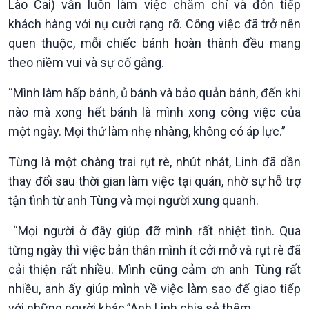
Lào Cai) vẫn luôn làm việc chăm chỉ và đón tiếp
khách hàng với nụ cười rạng rỡ. Công việc đã trở nên
quen thuộc, mỗi chiếc bánh hoàn thành đều mang
Chính trị
Thế giới
theo niềm vui và sự cố gắng.
Tin Chính trị
Tin thế giới
Chính phủ với người dân
Vấn đề quốc tế
“Mình làm hấp bánh, ủ bánh và bảo quản bánh, đến khi
Quốc hội với cử tri
Hồ sơ sự kiện quốc tế
nào mà xong hết bánh là mình xong công việc của
Xây dựng đảng
Thế giới & Việt Nam
một ngày. Mọi thứ làm nhẹ nhàng, không có áp lực.”
Đảng trong cuộc sống
Biên cương - Một dải vững
Nhận diện sự thật
bền
Từng là một chàng trai rụt rè, nhút nhát, Linh đã dần
Pháp luật và đời sống
thay đổi sau thời gian làm việc tại quán, nhờ sự hỗ trợ
tận tình từ anh Tùng và mọi người xung quanh.
“Mọi người ở đây giúp đỡ mình rất nhiệt tình. Qua
từng ngày thì việc bản thân mình ít cởi mở và rụt rè đã
cải thiện rất nhiều. Mình cũng cảm ơn anh Tùng rất
nhiều, anh ấy giúp mình về việc làm sao để giao tiếp
với những người khác.”Anh Linh chia sẻ thêm.