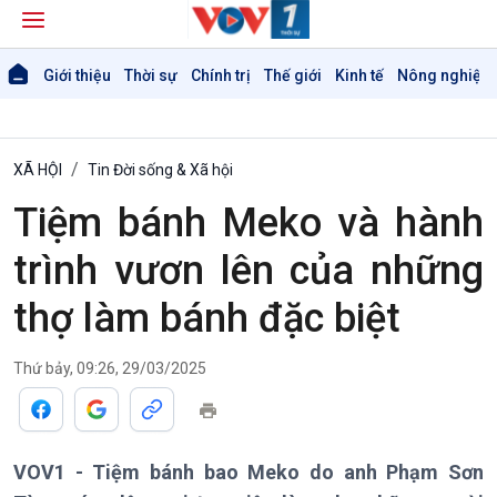
Giới thiệu
Thời sự
Chính trị
Thế giới
Kinh tế
Nông nghiệp 
XÃ HỘI
Tin Đời sống & Xã hội
Tiệm bánh Meko và hành
trình vươn lên của những
thợ làm bánh đặc biệt
Thứ bảy, 09:26, 29/03/2025
VOV1 - Tiệm bánh bao Meko do anh Phạm Sơn