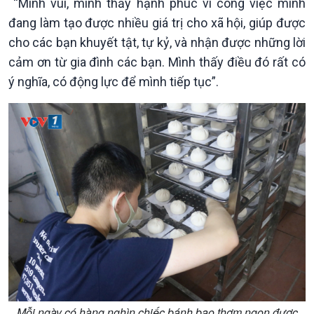
“Mình vui, mình thấy hạnh phúc vì công việc mình
đang làm tạo được nhiều giá trị cho xã hội, giúp được
cho các bạn khuyết tật, tự kỷ, và nhận được những lời
cảm ơn từ gia đình các bạn. Mình thấy điều đó rất có
ý nghĩa, có động lực để mình tiếp tục”.
Podcast
Góc nhìn VOV1
Bình luận
10 phút Sự kiện - Luận bàn
Câu chuyện thời sự
Dòng chảy sự kiện
Đối thoại
Diễn đàn chủ nhật
Chuyện đêm
Mỗi ngày có hàng nghìn chiếc bánh bao thơm ngon được