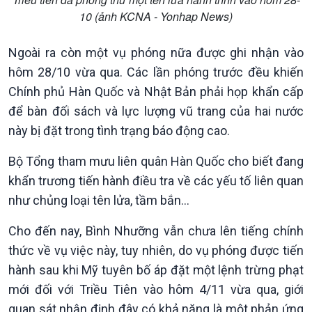
10 (ảnh KCNA - Yonhap News)
Ngoài ra còn một vụ phóng nữa được ghi nhận vào
Kinh tế
Nông nghiệp & Biển đảo
hôm 28/10 vừa qua. Các lần phóng trước đều khiến
Tin Kinh tế
Tin Nông nghiệp & Biển
Trước giờ mở cửa
đảo
Chính phủ Hàn Quốc và Nhật Bản phải họp khẩn cấp
Dòng chảy Kinh tế
Mùa vàng
để bàn đối sách và lực lượng vũ trang của hai nước
Sức sống hàng Việt
Biển đảo Việt Nam
này bị đặt trong tình trạng báo động cao.
Khởi nghiệp
Tâm tình biên giới và hải
Tuyên chiến với gian lận
đảo
Bộ Tổng tham mưu liên quân Hàn Quốc cho biết đang
thương mại
Tìm hiểu biển, đảo Việt
khẩn trương tiến hành điều tra về các yếu tố liên quan
Nam
như chủng loại tên lửa, tầm bắn...
Cho đến nay, Bình Nhưỡng vẫn chưa lên tiếng chính
thức về vụ việc này, tuy nhiên, do vụ phóng được tiến
hành sau khi Mỹ tuyên bố áp đặt một lệnh trừng phạt
mới đối với Triều Tiên vào hôm 4/11 vừa qua, giới
Xã hội
Khoa học & Công nghệ
quan sát nhận định đây có khả năng là một phản ứng