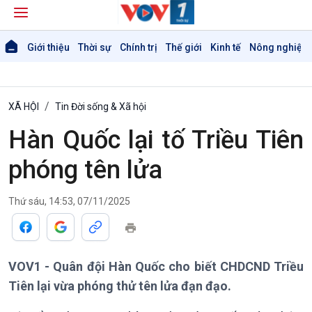
Giới thiệu
Thời sự
Chính trị
Thế giới
Kinh tế
Nông nghiệp 
XÃ HỘI
Tin Đời sống & Xã hội
Hàn Quốc lại tố Triều Tiên
phóng tên lửa
Thứ sáu, 14:53, 07/11/2025
Giới thiệu
Thời sự
Thời sự 6h
Thời sự 12h
VOV1 - Quân đội Hàn Quốc cho biết CHDCND Triều
Thời sự 18h
Tiên lại vừa phóng thử tên lửa đạn đạo.
Thời sự 21h30