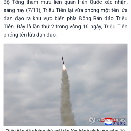
Bản tin
Bộ Tổng tham mưu liên quân Hàn Quốc xác nhận,
Chuyên mục
sáng nay (7/11), Triều Tiên lại vừa phóng một tên lửa
Theo dòng Thời sự
đạn đạo ra khu vực biển phía Đông Bán đảo Triều
Tiên. Đây là lần thứ 2 trong vòng 16 ngày, Triều Tiên
phóng tên lửa đạn đạo.
Chính trị
Thế giới
Tin Chính trị
Tin thế giới
Chính phủ với người dân
Vấn đề quốc tế
Quốc hội với cử tri
Hồ sơ sự kiện quốc tế
Xây dựng đảng
Thế giới & Việt Nam
Đảng trong cuộc sống
Biên cương - Một dải vững
Nhận diện sự thật
bền
Pháp luật và đời sống
Triều tiên đã phóng thử một tên lửa hành trình vào hôm 28-