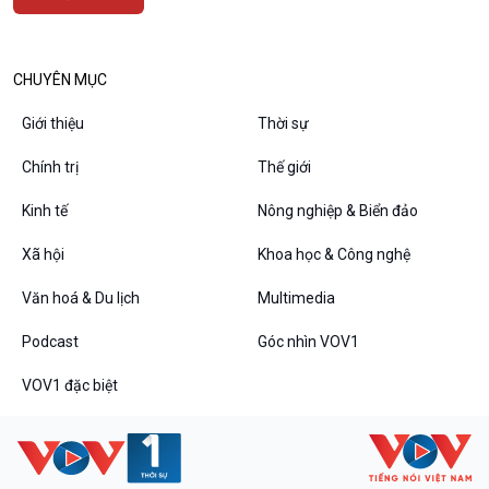
CHUYÊN MỤC
Podcast
Góc nhìn VOV1
Giới thiệu
Thời sự
Bình luận
Chính trị
Thế giới
10 phút Sự kiện - Luận bàn
Câu chuyện thời sự
Kinh tế
Nông nghiệp & Biển đảo
Dòng chảy sự kiện
Đối thoại
Xã hội
Khoa học & Công nghệ
Diễn đàn chủ nhật
Văn hoá & Du lịch
Multimedia
Chuyện đêm
Podcast
Góc nhìn VOV1
VOV1 đặc biệt
VOV1 đặc biệt