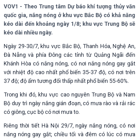
Thời sự 21h30
VOV1 - Theo Trung tâm Dự báo khí tượng thủy văn
Bản tin
quốc gia, nắng nóng ở khu vực Bắc Bộ có khả năng
Chuyên mục
Theo dòng Thời sự
kéo dài đến khoảng ngày 1/8; khu vực Trung Bộ sẽ
kéo dài nhiều ngày.
Ngày 29-30/7, khu vực Bắc Bộ, Thanh Hóa, Nghệ An,
Đà Nẵng và phía Đông các tỉnh từ Quảng Ngãi đến
Khánh Hòa có nắng nóng, có nơi nắng nóng gay gắt
với nhiệt độ cao nhất phổ biến 35-37 độ, có nơi trên
Chính trị
Thế giới
37 độ; độ ẩm tương đối thấp nhất phổ biến 55-60%.
Tin Chính trị
Tin thế giới
Chính phủ với người dân
Vấn đề quốc tế
Trong khi đó, khu vực cao nguyên Trung Bộ và Nam
Quốc hội với cử tri
Hồ sơ sự kiện quốc tế
Bộ duy trì ngày nắng gián đoạn, có mưa rào và rải rác
Xây dựng đảng
Thế giới & Việt Nam
có giông, cục bộ có nơi mưa to.
Đảng trong cuộc sống
Biên cương - Một dải vững
Nhận diện sự thật
bền
Riêng thời tiết Hà Nội 29/7, ngày nắng nóng, có nơi
Pháp luật và đời sống
nắng nóng gay gắt; chiều tối và đêm có lúc có mưa