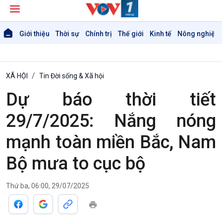
Giới thiệu
Thời sự
Chính trị
Thế giới
Kinh tế
Nông nghiệp 
XÃ HỘI
Tin Đời sống & Xã hội
Dự báo thời tiết
29/7/2025: Nắng nóng
mạnh toàn miền Bắc, Nam
Bộ mưa to cục bộ
Giới thiệu
Thời sự
Thời sự 6h
Thứ ba, 06:00, 29/07/2025
Thời sự 12h
Thời sự 18h