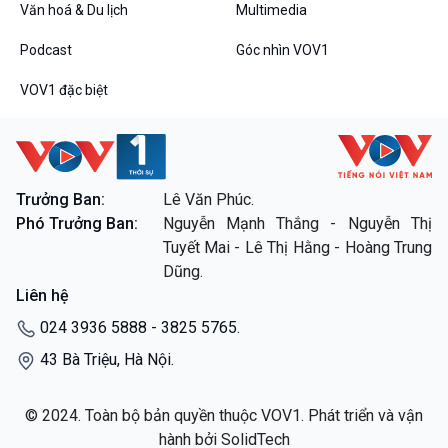
Văn hoá & Du lịch
Multimedia
Podcast
Góc nhìn VOV1
VOV1 đặc biệt
VOV1 đặc biệt
Thanh âm ký sự
Chân dung cuộc sống
Trưởng Ban:
Lê Văn Phúc.
Các chương trình đặc biệt
Phó Trưởng Ban:
Nguyễn Mạnh Thắng - Nguyễn Thị
Tuyết Mai - Lê Thị Hằng - Hoàng Trung
Dũng.
Liên hệ
024 3936 5888 - 3825 5765.
43 Bà Triệu, Hà Nội.
© 2024. Toàn bộ bản quyền thuộc VOV1. Phát triển và vận
hành bởi SolidTech