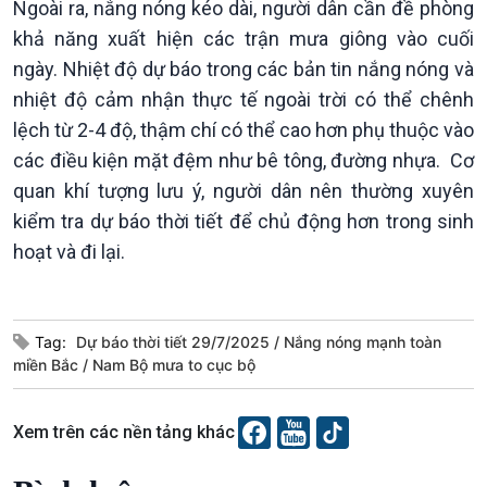
Ngoài ra, nắng nóng kéo dài, người dân cần đề phòng
khả năng xuất hiện các trận mưa giông vào cuối
ngày. Nhiệt độ dự báo trong các bản tin nắng nóng và
Xã hội
Khoa học & Công nghệ
nhiệt độ cảm nhận thực tế ngoài trời có thể chênh
Tin Đời sống & Xã hội
Tin Khoa học & Công nghệ
lệch từ 2-4 độ, thậm chí có thể cao hơn phụ thuộc vào
360 độ Sức khỏe
Kết nối công nghệ
các điều kiện mặt đệm như bê tông, đường nhựa. Cơ
Chuyển đổi Xanh
Sống chung với biến đổi
Tài nguyên và Môi trường
khí hậu
quan khí tượng lưu ý, người dân nên thường xuyên
Chuyên gia của bạn
kiểm tra dự báo thời tiết để chủ động hơn trong sinh
Xã hội chuyển động
hoạt và đi lại.
Bước chân đến trường
Tag:
Dự báo thời tiết 29/7/2025
Nắng nóng mạnh toàn
miền Bắc
Nam Bộ mưa to cục bộ
Xem trên các nền tảng khác
Văn hoá & Du lịch
Multimedia
Tin Văn hoá & Du lịch
Ảnh