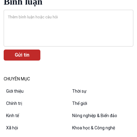
Bình luận
Chát với người nổi tiếng
Video
Câu chuyện Thể thao
Infographic
E-Magazine
Podcast
Góc nhìn VOV1
CHUYÊN MỤC
Bình luận
10 phút Sự kiện - Luận bàn
Giới thiệu
Thời sự
Câu chuyện thời sự
Chính trị
Thế giới
Dòng chảy sự kiện
Đối thoại
Kinh tế
Nông nghiệp & Biển đảo
Diễn đàn chủ nhật
Chuyện đêm
Xã hội
Khoa học & Công nghệ