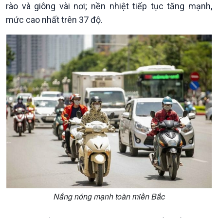
rào và giông vài nơi; nền nhiệt tiếp tục tăng mạnh,
mức cao nhất trên 37 độ.
Kinh tế
Nông nghiệp & Biển đảo
Tin Kinh tế
Tin Nông nghiệp & Biển
Trước giờ mở cửa
đảo
Dòng chảy Kinh tế
Mùa vàng
Sức sống hàng Việt
Biển đảo Việt Nam
Khởi nghiệp
Tâm tình biên giới và hải
Tuyên chiến với gian lận
đảo
thương mại
Tìm hiểu biển, đảo Việt
Nam
Nắng nóng mạnh toàn miền Bắc