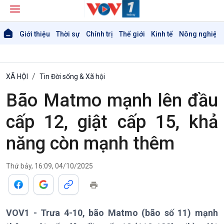
Giới thiệu
Thời sự
Chính trị
Thế giới
Kinh tế
Nông nghiệp 
XÃ HỘI
Tin Đời sống & Xã hội
Bão Matmo mạnh lên đầu
cấp 12, giật cấp 15, khả
năng còn mạnh thêm
Thứ bảy, 16:09, 04/10/2025
VOV1 - Trưa 4-10, bão Matmo (bão số 11) mạnh
Giới thiệu
Thời sự