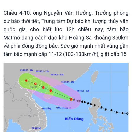
Tin Chính trị
Tin thế giới
Chính phủ với người dân
Vấn đề quốc tế
Chiều 4-10, ông Nguyễn Văn Hưởng, Trưởng phòng
Quốc hội với cử tri
Hồ sơ sự kiện quốc tế
dự báo thời tiết, Trung tâm Dự báo khí tượng thủy văn
Xây dựng đảng
Thế giới & Việt Nam
quốc gia, cho biết lúc 13h chiều nay, tâm bão
Đảng trong cuộc sống
Biên cương - Một dải vững
Matmo đang cách đặc khu Hoàng Sa khoảng 350km
Nhận diện sự thật
bền
Pháp luật và đời sống
về phía đông đông bắc. Sức gió mạnh nhất vùng gần
tâm bão mạnh cấp 11-12 (103-133km/h), giật cấp 15.
Kinh tế
Nông nghiệp & Biển đảo
Tin Kinh tế
Tin Nông nghiệp & Biển