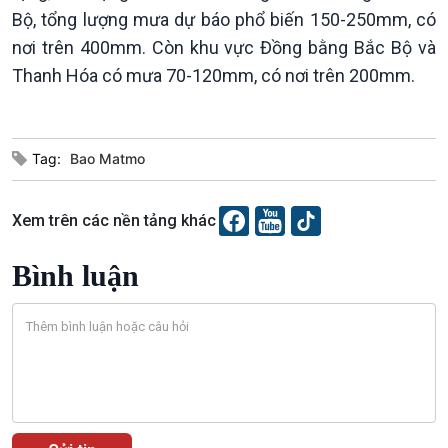
Tin Văn hoá & Du lịch
Ảnh
Bộ, tổng lượng mưa dự báo phổ biến 150-250mm, có
Chát với người nổi tiếng
Video
nơi trên 400mm. Còn khu vực Đồng bằng Bắc Bộ và
Câu chuyện Thể thao
Infographic
E-Magazine
Thanh Hóa có mưa 70-120mm, có nơi trên 200mm.
Tag:
Bao Matmo
Xem trên các nền tảng khác
Bình luận
Podcast
Góc nhìn VOV1
Bình luận
10 phút Sự kiện - Luận bàn
Câu chuyện thời sự
Dòng chảy sự kiện