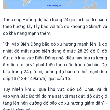
Trước giờ mở cửa
đảo
Dòng chảy Kinh tế
Mùa vàng
Sức sống hàng Việt
Biển đảo Việt Nam
Theo ông Hưởng, dự báo trong 24 giờ tới bão đi nhanh
Khởi nghiệp
Tâm tình biên giới và hải
theo hướng tây tây bắc với tốc độ khoảng 25km/h và
Tuyên chiến với gian lận
đảo
có khả năng mạnh thêm.
thương mại
Tìm hiểu biển, đảo Việt
Nam
"Khi vào Biển Đông bão có xu hướng mạnh lên là do
nhiệt độ mặt nước biển đang ở mức 28-29 độ C, độ
đứt gió khu vực Biển Đông nhỏ, điều này tạo ra lượng
ẩm tích tụ lại và phát triển theo cấu trúc của bão. Dự
báo trong 24 giờ tới, cường độ bão có thể mạnh lên
cấp 13 (134-149km/h), giật cấp 16.
Tuy nhiên khi đi qua khu vực đảo Lôi Châu và đi
vào vịnh Bắc Bộ thì do ma sát với mặt đất, độ đứt gió
tăng lên nên cường độ bão có xu hướng giảm dần" -
Xã hội
Khoa học & Công nghệ
ông Hưởng nói.