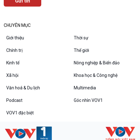
Đối thoại
Diễn đàn chủ nhật
Chuyện đêm
CHUYÊN MỤC
Giới thiệu
Thời sự
Chính trị
Thế giới
Kinh tế
Nông nghiệp & Biển đảo
Xã hội
Khoa học & Công nghệ
Văn hoá & Du lịch
Multimedia
Podcast
Góc nhìn VOV1
VOV1 đặc biệt
Thanh âm ký sự
VOV1 đặc biệt
Chân dung cuộc sống
Các chương trình đặc biệt