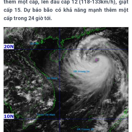
thêm một cấp, lên đầu cấp 12 (118-133km/h), giật
Thời sự 6h
cấp 15. Dự báo bão có khả năng mạnh thêm một
Thời sự 12h
cấp trong 24 giờ tới.
Thời sự 18h
Thời sự 21h30
Bản tin
Chuyên mục
Theo dòng Thời sự
Chính trị
Thế giới