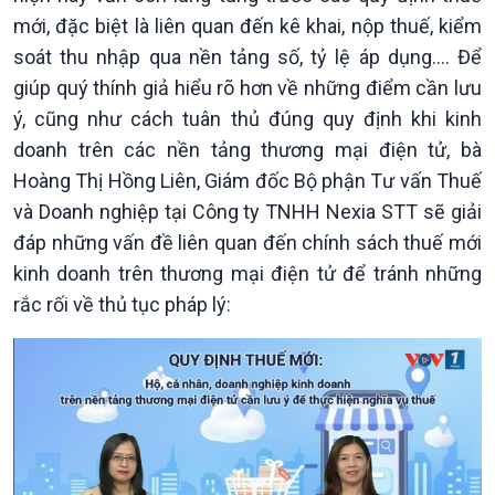
mới, đặc biệt là liên quan đến kê khai, nộp thuế, kiểm
soát thu nhập qua nền tảng số, tỷ lệ áp dụng.... Để
giúp quý thính giả hiểu rõ hơn về những điểm cần lưu
ý, cũng như cách tuân thủ đúng quy định khi kinh
Kinh tế
Nông nghiệp & Biển đảo
doanh trên các nền tảng thương mại điện tử, bà
Tin Kinh tế
Tin Nông nghiệp & Biển
Hoàng Thị Hồng Liên, Giám đốc Bộ phận Tư vấn Thuế
Trước giờ mở cửa
đảo
và Doanh nghiệp tại Công ty TNHH Nexia STT sẽ giải
Dòng chảy Kinh tế
Mùa vàng
Sức sống hàng Việt
Biển đảo Việt Nam
đáp những vấn đề liên quan đến chính sách thuế mới
Khởi nghiệp
Tâm tình biên giới và hải
kinh doanh trên thương mại điện tử để tránh những
Tuyên chiến với gian lận
đảo
rắc rối về thủ tục pháp lý:
thương mại
Tìm hiểu biển, đảo Việt
Nam