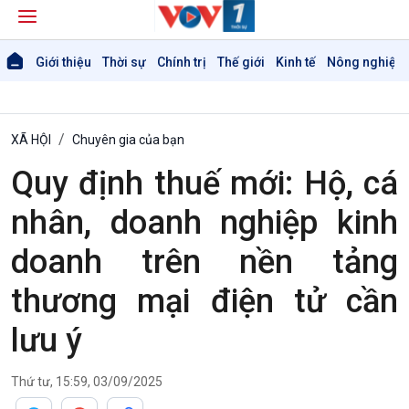
Giới thiệu
Thời sự
Chính trị
Thế giới
Kinh tế
Nông nghiệp 
XÃ HỘI
Chuyên gia của bạn
Quy định thuế mới: Hộ, cá
nhân, doanh nghiệp kinh
doanh trên nền tảng
thương mại điện tử cần
Giới thiệu
Thời sự
lưu ý
Thời sự 6h
Thời sự 12h
Thời sự 18h
Thứ tư, 15:59, 03/09/2025
Thời sự 21h30