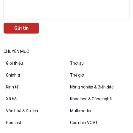
E-Magazine
CHUYÊN MỤC
Podcast
Góc nhìn VOV1
Bình luận
Giới thiệu
Thời sự
10 phút Sự kiện - Luận bàn
Chính trị
Thế giới
Câu chuyện thời sự
Dòng chảy sự kiện
Kinh tế
Nông nghiệp & Biển đảo
Đối thoại
Diễn đàn chủ nhật
Xã hội
Khoa học & Công nghệ
Chuyện đêm
Văn hoá & Du lịch
Multimedia
Podcast
Góc nhìn VOV1