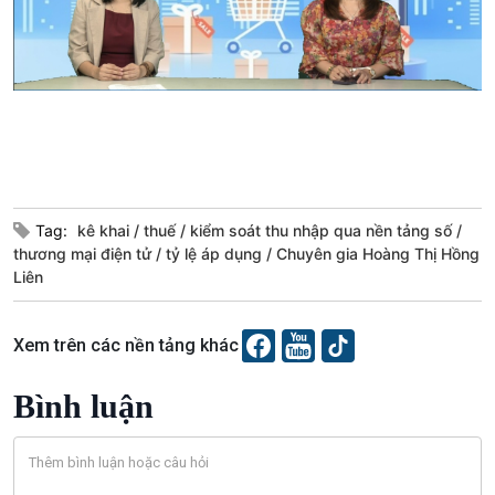
Xã hội
Khoa học & Công nghệ
Tin Đời sống & Xã hội
Tin Khoa học & Công nghệ
360 độ Sức khỏe
Kết nối công nghệ
Chuyển đổi Xanh
Sống chung với biến đổi
Tài nguyên và Môi trường
khí hậu
Chuyên gia của bạn
Xã hội chuyển động
Bước chân đến trường
Tag:
kê khai
thuế
kiểm soát thu nhập qua nền tảng số
thương mại điện tử
tỷ lệ áp dụng
Chuyên gia Hoàng Thị Hồng
Liên
Xem trên các nền tảng khác
Bình luận
Văn hoá & Du lịch
Multimedia
Tin Văn hoá & Du lịch
Ảnh
Chát với người nổi tiếng
Video
Câu chuyện Thể thao
Infographic