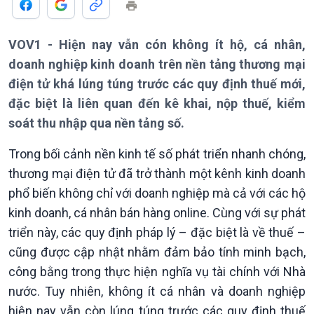
Bản tin
Chuyên mục
Theo dòng Thời sự
VOV1 - Hiện nay vẫn cón không ít hộ, cá nhân,
doanh nghiệp kinh doanh trên nền tảng thương mại
điện tử khá lúng túng trước các quy định thuế mới,
đặc biệt là liên quan đến kê khai, nộp thuế, kiểm
soát thu nhập qua nền tảng số.
Trong bối cảnh nền kinh tế số phát triển nhanh chóng,
Chính trị
Thế giới
thương mại điện tử đã trở thành một kênh kinh doanh
Tin Chính trị
Tin thế giới
phổ biến không chỉ với doanh nghiệp mà cả với các hộ
Chính phủ với người dân
Vấn đề quốc tế
kinh doanh, cá nhân bán hàng online. Cùng với sự phát
Quốc hội với cử tri
Hồ sơ sự kiện quốc tế
Xây dựng đảng
Thế giới & Việt Nam
triển này, các quy định pháp lý – đặc biệt là về thuế –
Đảng trong cuộc sống
Biên cương - Một dải vững
cũng được cập nhật nhằm đảm bảo tính minh bạch,
Nhận diện sự thật
bền
công bằng trong thực hiện nghĩa vụ tài chính với Nhà
Pháp luật và đời sống
nước. Tuy nhiên, không ít cá nhân và doanh nghiệp
hiện nay vẫn còn lúng túng trước các quy định thuế