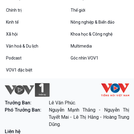
Podcast
Góc nhìn VOV1
Chính trị
Thế giới
Bình luận
10 phút Sự kiện - Luận bàn
Kinh tế
Nông nghiệp & Biển đảo
Câu chuyện thời sự
Xã hội
Khoa học & Công nghệ
Dòng chảy sự kiện
Đối thoại
Văn hoá & Du lịch
Multimedia
Diễn đàn chủ nhật
Chuyện đêm
Podcast
Góc nhìn VOV1
VOV1 đặc biệt
VOV1 đặc biệt
Trưởng Ban:
Lê Văn Phúc.
Thanh âm ký sự
Phó Trưởng Ban:
Nguyễn Mạnh Thắng - Nguyễn Thị
Chân dung cuộc sống
Tuyết Mai - Lê Thị Hằng - Hoàng Trung
Các chương trình đặc biệt
Dũng.
Liên hệ