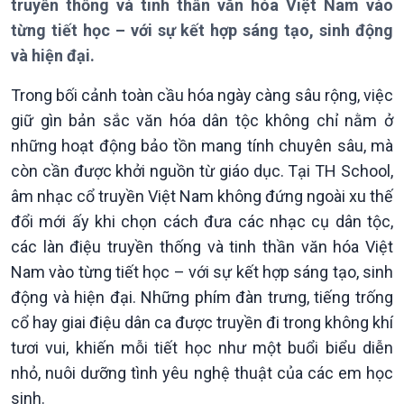
truyền thống và tinh thần văn hóa Việt Nam vào
Chuyên mục
từng tiết học – với sự kết hợp sáng tạo, sinh động
Theo dòng Thời sự
và hiện đại.
Trong bối cảnh toàn cầu hóa ngày càng sâu rộng, việc
giữ gìn bản sắc văn hóa dân tộc không chỉ nằm ở
những hoạt động bảo tồn mang tính chuyên sâu, mà
Chính trị
Thế giới
còn cần được khởi nguồn từ giáo dục. Tại TH School,
Tin Chính trị
Tin thế giới
âm nhạc cổ truyền Việt Nam không đứng ngoài xu thế
Chính phủ với người dân
Vấn đề quốc tế
đổi mới ấy khi chọn cách đưa các nhạc cụ dân tộc,
Quốc hội với cử tri
Hồ sơ sự kiện quốc tế
Xây dựng đảng
Thế giới & Việt Nam
các làn điệu truyền thống và tinh thần văn hóa Việt
Đảng trong cuộc sống
Biên cương - Một dải vững
Nam vào từng tiết học – với sự kết hợp sáng tạo, sinh
Nhận diện sự thật
bền
động và hiện đại. Những phím đàn trưng, tiếng trống
Pháp luật và đời sống
cổ hay giai điệu dân ca được truyền đi trong không khí
tươi vui, khiến mỗi tiết học như một buổi biểu diễn
nhỏ, nuôi dưỡng tình yêu nghệ thuật của các em học
sinh.