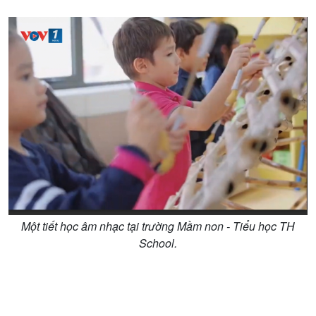
Kinh tế
Nông nghiệp & Biển đảo
Tin Kinh tế
Tin Nông nghiệp & Biển
Trước giờ mở cửa
đảo
Dòng chảy Kinh tế
Mùa vàng
Sức sống hàng Việt
Biển đảo Việt Nam
Khởi nghiệp
Tâm tình biên giới và hải
Tuyên chiến với gian lận
đảo
thương mại
Tìm hiểu biển, đảo Việt
Nam
Một tiết học âm nhạc tại trường Mầm non - Tiểu học TH
School.
Xã hội
Khoa học & Công nghệ
Tin Đời sống & Xã hội
Tin Khoa học & Công nghệ
360 độ Sức khỏe
Kết nối công nghệ
Chuyển đổi Xanh
Sống chung với biến đổi