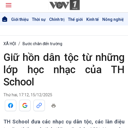
Giới thiệu
Thời sự
Chính trị
Thế giới
Kinh tế
Nông nghiệp 
XÃ HỘI
Bước chân đến trường
Giữ hồn dân tộc từ những
lớp học nhạc của TH
School
Giới thiệu
Thời sự
Thứ hai, 17:12, 15/12/2025
Thời sự 6h
Thời sự 12h
Thời sự 18h
Thời sự 21h30
TH School đưa các nhạc cụ dân tộc, các làn điệu
Bản tin