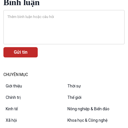
Bình luận
Bước chân đến trường
Văn hoá & Du lịch
Multimedia
Tin Văn hoá & Du lịch
Ảnh
Chát với người nổi tiếng
Video
Câu chuyện Thể thao
Infographic
E-Magazine
CHUYÊN MỤC
Giới thiệu
Thời sự
Chính trị
Thế giới
Podcast
Góc nhìn VOV1
Kinh tế
Nông nghiệp & Biển đảo
Bình luận
10 phút Sự kiện - Luận bàn
Xã hội
Khoa học & Công nghệ
Câu chuyện thời sự