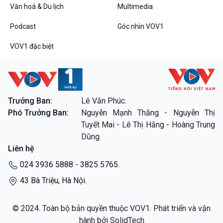
Dòng chảy sự kiện
Văn hoá & Du lịch
Multimedia
Đối thoại
Podcast
Góc nhìn VOV1
Diễn đàn chủ nhật
Chuyện đêm
VOV1 đặc biệt
Trưởng Ban:
Lê Văn Phúc.
VOV1 đặc biệt
Phó Trưởng Ban:
Nguyễn Mạnh Thắng - Nguyễn Thị
Thanh âm ký sự
Tuyết Mai - Lê Thị Hằng - Hoàng Trung
Chân dung cuộc sống
Dũng.
Các chương trình đặc biệt
Liên hệ
024 3936 5888 - 3825 5765.
43 Bà Triệu, Hà Nội.
© 2024. Toàn bộ bản quyền thuộc VOV1. Phát triển và vận
hành bởi SolidTech