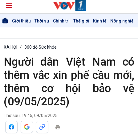
Giới thiệu
Thời sự
Chính trị
Thế giới
Kinh tế
Nông nghiệp 
XÃ HỘI
360 độ Sức khỏe
Người dân Việt Nam có
thêm vắc xin phế cầu mới,
thêm cơ hội bảo vệ
Giới thiệu
Thời sự
(09/05/2025)
Thời sự 6h
Thời sự 12h
Thời sự 18h
Thứ sáu, 19:45, 09/05/2025
Thời sự 21h30
Bản tin
Chuyên mục