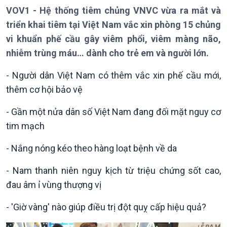
Theo dòng Thời sự
VOV1 - Hệ thống tiêm chủng VNVC vừa ra mắt và
triển khai tiêm tại Việt Nam vắc xin phòng 15 chủng
vi khuẩn phế cầu gây viêm phổi, viêm màng não,
nhiễm trùng máu… dành cho trẻ em và người lớn.
Chính trị
Thế giới
- Người dân Việt Nam có thêm vắc xin phế cầu mới,
Tin Chính trị
Tin thế giới
thêm cơ hội bảo vệ
Chính phủ với người dân
Vấn đề quốc tế
Quốc hội với cử tri
Hồ sơ sự kiện quốc tế
- Gần một nửa dân số Việt Nam đang đối mặt nguy cơ
Xây dựng đảng
Thế giới & Việt Nam
tim mạch
Đảng trong cuộc sống
Biên cương - Một dải vững
Nhận diện sự thật
bền
- Nắng nóng kéo theo hàng loạt bệnh về da
Pháp luật và đời sống
- Nam thanh niên nguy kịch từ triệu chứng sốt cao,
đau âm ỉ vùng thượng vị
- 'Giờ vàng' nào giúp điều trị đột quỵ cấp hiệu quả?
Kinh tế
Nông nghiệp & Biển đảo