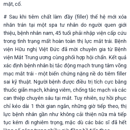
Chuyển đổi Xanh
Sống chung với biến đổi
mặt, cổ.
Tài nguyên và Môi trường
khí hậu
Chuyên gia của bạn
# Sau khi tiêm chất làm đầy (filler) thế hệ mới xóa
Xã hội chuyển động
nhăn trán tại một spa tư nhân do người quen giới
Bước chân đến trường
thiệu, bệnh nhân nam, 45 tuổi phải nhập viện cấp cứu
trong tình trạng mất hoàn toàn thị lực mắt trái. Bệnh
viện Hữu nghị Việt Đức đã mời chuyên gia từ Bệnh
viện Mắt Trung ương cùng phối hợp hội chẩn. Kết quả
xác định bệnh nhân bị tắc động mạch trung tâm võng
mạc mắt trái - một biến chứng nặng nề do tiêm filler
sai kỹ thuật. Người bệnh được điều trị tích cực bằng
thuốc giãn mạch, kháng viêm, chống tắc mạch và các
can thiệp chuyên sâu tại mắt. Tuy nhiên, sự hồi phục
chỉ kéo dài 1 thời gian ngắn, những giờ tiếp theo, thị
lực bệnh nhân gần như không cải thiện nữa mà tiếp
tục kém đi nghiêm trọng, mặc dù các bác sĩ đã hết