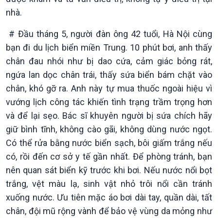
nhà.
# Đầu tháng 5, người đàn ông 42 tuổi, Hà Nội cùng
bạn đi du lịch biển miền Trung. 10 phút bơi, anh thấy
chân đau nhói như bị dao cứa, cảm giác bỏng rát,
ngứa lan dọc chân trái, thấy sứa biển bám chặt vào
chân, khó gỡ ra. Anh này tự mua thuốc ngoài hiệu vì
vướng lịch công tác khiến tình trạng trầm trọng hơn
và để lại sẹo. Bác sĩ khuyên người bị sứa chích hãy
giữ bình tĩnh, không cào gãi, không dùng nước ngọt.
Có thể rửa bằng nước biển sạch, bôi giấm trắng nếu
có, rồi đến cơ sở y tế gần nhất. Để phòng tránh, bạn
nên quan sát biển kỹ trước khi bơi. Nếu nước nổi bọt
trắng, vệt màu lạ, sinh vật nhỏ trôi nổi cần tránh
Xã hội
Khoa học & Công nghệ
xuống nước. Ưu tiên mặc áo bơi dài tay, quần dài, tất
Tin Đời sống & Xã hội
Tin Khoa học & Công nghệ
360 độ Sức khỏe
Kết nối công nghệ
chân, đội mũ rộng vành để bảo vệ vùng da mỏng như