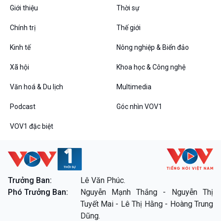
VOV1 đặc biệt
Giới thiệu
Thời sự
Thanh âm ký sự
Chính trị
Thế giới
Chân dung cuộc sống
Các chương trình đặc biệt
Kinh tế
Nông nghiệp & Biển đảo
Xã hội
Khoa học & Công nghệ
Văn hoá & Du lịch
Multimedia
Podcast
Góc nhìn VOV1
VOV1 đặc biệt
Trưởng Ban:
Lê Văn Phúc.
Phó Trưởng Ban:
Nguyễn Mạnh Thắng - Nguyễn Thị
Tuyết Mai - Lê Thị Hằng - Hoàng Trung
Dũng.