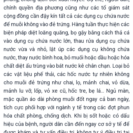
chính quyền địa phương cũng như các tổ giám sát
cộng đồng cần đậy kín tất cả các dụng cụ chứa nước
để muỗi không vào đẻ trứng. Hàng tuần thực hiện các
biện pháp diệt loăng quăng, bọ gậy bằng cách thả cá
vào dụng cụ chứa nước lớn, thau rửa dụng cụ chứa
Kinh tế
Nông nghiệp & Biển đảo
nước vừa và nhỏ, lật úp các dụng cụ không chứa
Tin Kinh tế
Tin Nông nghiệp & Biển
nước, thay nước bình hoa, bỏ muối hoặc dầu hoặc hóa
Trước giờ mở cửa
đảo
chất diệt ấu trùng vào bát nước kê chân chạn. Loại bỏ
Dòng chảy Kinh tế
Mùa vàng
các vật liệu phế thải, các hốc nước tự nhiên không
Sức sống hàng Việt
Biển đảo Việt Nam
cho muỗi đẻ trứng như chai, lọ, mảnh chai, vỏ dừa,
Khởi nghiệp
Tâm tình biên giới và hải
Tuyên chiến với gian lận
đảo
mảnh lu vỡ, lốp, vỏ xe cũ, hốc tre, bẹ lá... Ngủ màn,
thương mại
Tìm hiểu biển, đảo Việt
mặc quần áo dài phòng muỗi đốt ngay cả ban ngày,
Nam
tích cực phối hợp với ngành y tế trong các đợt phun
hóa chất phòng, chống dịch. Khi bị sốt hoặc có dấu
hiệu của bệnh, người dân cần đến ngay cơ sở y tế để
được khám và tư vấn điều trị, không tự ý điều trị tại