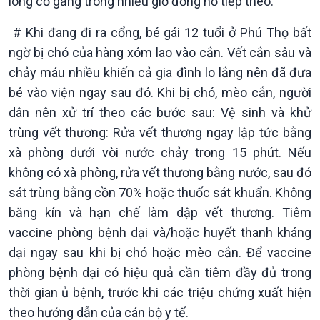
lòng cố gắng trong nhiều giờ đồng hồ tiếp theo.
# Khi đang đi ra cổng, bé gái 12 tuổi ở Phú Thọ bất
ngờ bị chó của hàng xóm lao vào cắn. Vết cắn sâu và
chảy máu nhiều khiến cả gia đình lo lắng nên đã đưa
bé vào viện ngay sau đó. Khi bị chó, mèo cắn, người
Văn hoá & Du lịch
Multimedia
dân nên xử trí theo các bước sau: Vệ sinh và khử
Tin Văn hoá & Du lịch
Ảnh
Chát với người nổi tiếng
Video
trùng vết thương: Rửa vết thương ngay lập tức bằng
Câu chuyện Thể thao
Infographic
xà phòng dưới vòi nước chảy trong 15 phút. Nếu
E-Magazine
không có xà phòng, rửa vết thương bằng nước, sau đó
sát trùng bằng cồn 70% hoặc thuốc sát khuẩn. Không
băng kín và hạn chế làm dập vết thương. Tiêm
vaccine phòng bệnh dại và/hoặc huyết thanh kháng
dại ngay sau khi bị chó hoặc mèo cắn. Để vaccine
phòng bệnh dại có hiệu quả cần tiêm đầy đủ trong
thời gian ủ bệnh, trước khi các triệu chứng xuất hiện
theo hướng dẫn của cán bộ y tế.