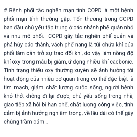
# Bệnh phổi tắc nghẽn mạn tính COPD là một bệnh
phổi mạn tính thường gặp. Tổn thương trong COPD
ban đầu chủ yếu tập trung ở các nhánh phế quản nhỏ
và nhu mô phổi. COPD gây tắc nghẽn phế quản và
phá hủy các thành, vách phế nang là túi chứa khí của
phổi làm cản trở sự trao đổi khí, do vậy làm nồng độ
khí oxy trong máu bị giảm, ứ đọng nhiều khí cacbonic.
Tình trạng thiếu oxy thường xuyên sẽ ảnh hưởng tới
hoạt động của nhiều cơ quan trong cơ thể đặc biệt là
Podcast
Góc nhìn VOV1
tim mạch, giảm chất lượng cuộc sống, người bệnh
Bình luận
10 phút Sự kiện - Luận bàn
khó thở, không đi lại được, chủ yếu sống trong nhà,
Câu chuyện thời sự
giao tiếp xã hội bị hạn chế, chất lượng công việc, tình
Dòng chảy sự kiện
cảm bị ảnh hưởng nghiêm trọng, về lâu dài có thể gây
Đối thoại
chứng trầm cảm...
Diễn đàn chủ nhật
Chuyện đêm