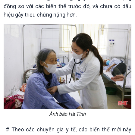
đồng so với các biến thể trước đó, và chưa có dấu
hiệu gây triệu chứng nặng hơn.
Ảnh báo Hà Tĩnh
Chính trị
Thế giới
# Theo các chuyên gia y tế, các biến thể mới này
Tin Chính trị
Tin thế giới