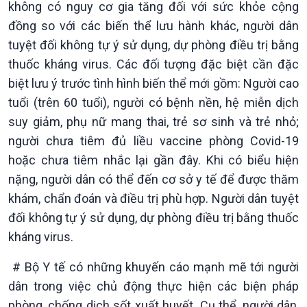
Chính phủ với người dân
Vấn đề quốc tế
không có nguy cơ gia tăng đối với sức khỏe cộng
Quốc hội với cử tri
Hồ sơ sự kiện quốc tế
đồng so với các biến thể lưu hành khác, người dân
Xây dựng đảng
Thế giới & Việt Nam
tuyệt đối không tự ý sử dụng, dự phòng điều trị bằng
Đảng trong cuộc sống
Biên cương - Một dải vững
thuốc kháng virus. Các đối tượng đặc biệt cần đặc
Nhận diện sự thật
bền
biệt lưu ý trước tình hình biến thể mới gồm: Người cao
Pháp luật và đời sống
tuổi (trên 60 tuổi), người có bệnh nền, hệ miễn dịch
suy giảm, phụ nữ mang thai, trẻ sơ sinh và trẻ nhỏ;
người chưa tiêm đủ liều vaccine phòng Covid-19
hoặc chưa tiêm nhắc lại gần đây. Khi có biểu hiện
nặng, người dân có thể đến cơ sở y tế để được thăm
khám, chẩn đoán và điều trị phù hợp. Người dân tuyệt
đối không tự ý sử dụng, dự phòng điều trị bằng thuốc
kháng virus.
# Bộ Y tế có những khuyến cáo mạnh mẽ tới người
dân trong việc chủ động thực hiện các biện pháp
phòng, chống dịch sốt xuất huyết. Cụ thể, người dân,