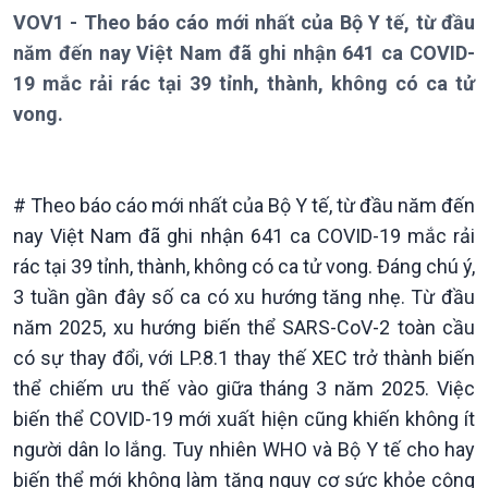
VOV1 - Theo báo cáo mới nhất của Bộ Y tế, từ đầu
năm đến nay Việt Nam đã ghi nhận 641 ca COVID-
19 mắc rải rác tại 39 tỉnh, thành, không có ca tử
vong.
# Theo báo cáo mới nhất của Bộ Y tế, từ đầu năm đến
Giới thiệu
Thời sự
nay Việt Nam đã ghi nhận 641 ca COVID-19 mắc rải
Thời sự 6h
rác tại 39 tỉnh, thành, không có ca tử vong. Đáng chú ý,
Thời sự 12h
3 tuần gần đây số ca có xu hướng tăng nhẹ. Từ đầu
Thời sự 18h
năm 2025, xu hướng biến thể SARS-CoV-2 toàn cầu
Thời sự 21h30
Bản tin
có sự thay đổi, với LP.8.1 thay thế XEC trở thành biến
Chuyên mục
thể chiếm ưu thế vào giữa tháng 3 năm 2025. Việc
Theo dòng Thời sự
biến thể COVID-19 mới xuất hiện cũng khiến không ít
người dân lo lắng. Tuy nhiên WHO và Bộ Y tế cho hay
biến thể mới không làm tăng nguy cơ sức khỏe cộng