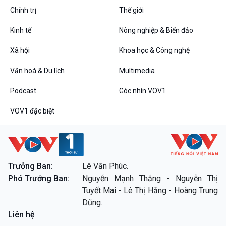
Câu chuyện Thể thao
Infographic
Chính trị
Thế giới
E-Magazine
Kinh tế
Nông nghiệp & Biển đảo
Xã hội
Khoa học & Công nghệ
Podcast
Góc nhìn VOV1
Văn hoá & Du lịch
Multimedia
Bình luận
10 phút Sự kiện - Luận bàn
Podcast
Góc nhìn VOV1
Câu chuyện thời sự
Dòng chảy sự kiện
VOV1 đặc biệt
Đối thoại
Diễn đàn chủ nhật
Chuyện đêm
Trưởng Ban:
Lê Văn Phúc.
Phó Trưởng Ban:
Nguyễn Mạnh Thắng - Nguyễn Thị
VOV1 đặc biệt
Tuyết Mai - Lê Thị Hằng - Hoàng Trung
Thanh âm ký sự
Dũng.
Chân dung cuộc sống
Liên hệ
Các chương trình đặc biệt