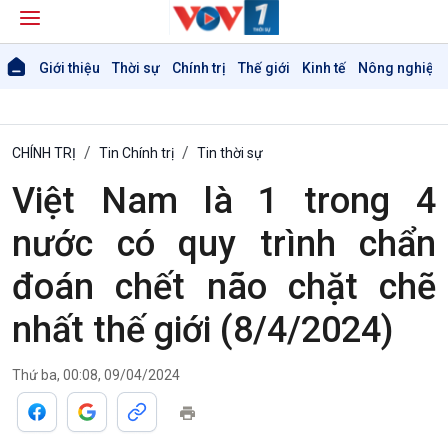
Giới thiệu
Thời sự
Chính trị
Thế giới
Kinh tế
Nông nghiệp 
CHÍNH TRỊ
Tin Chính trị
Tin thời sự
Việt Nam là 1 trong 4
nước có quy trình chẩn
Giới thiệu
Thời sự
đoán chết não chặt chẽ
Thời sự 6h
Thời sự 12h
nhất thế giới (8/4/2024)
Thời sự 18h
Thời sự 21h30
Bản tin
Thứ ba, 00:08, 09/04/2024
Chuyên mục
Theo dòng Thời sự