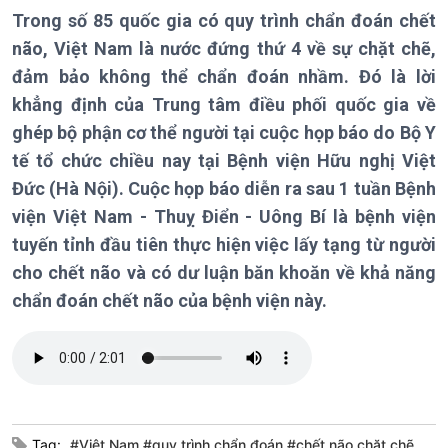
Trong số 85 quốc gia có quy trình chẩn đoán chết
não, Việt Nam là nước đứng thứ 4 về sự chặt chẽ,
Chính trị
Thế giới
đảm bảo không thể chẩn đoán nhầm. Đó là lời
Tin Chính trị
Tin thế giới
khẳng định của Trung tâm điều phối quốc gia về
Chính phủ với người dân
Vấn đề quốc tế
ghép bộ phận cơ thể người tại cuộc họp báo do Bộ Y
Quốc hội với cử tri
Hồ sơ sự kiện quốc tế
Xây dựng đảng
Thế giới & Việt Nam
tế tổ chức chiều nay tại Bệnh viện Hữu nghị Việt
Đảng trong cuộc sống
Biên cương - Một dải vững
Đức (Hà Nội). Cuộc họp báo diễn ra sau 1 tuần Bệnh
Nhận diện sự thật
bền
viện Việt Nam - Thuỵ Điển - Uông Bí là bệnh viện
Pháp luật và đời sống
tuyến tỉnh đầu tiên thực hiện việc lấy tạng từ người
cho chết não và có dư luận băn khoăn về khả năng
chẩn đoán chết não của bệnh viện này.
Kinh tế
Nông nghiệp & Biển đảo
Tin Kinh tế
Tin Nông nghiệp & Biển
Trước giờ mở cửa
đảo
Dòng chảy Kinh tế
Mùa vàng
Sức sống hàng Việt
Biển đảo Việt Nam
Khởi nghiệp
Tâm tình biên giới và hải
Tag:
#Việt Nam #quy trình chẩn đoán #chết não chặt chẽ