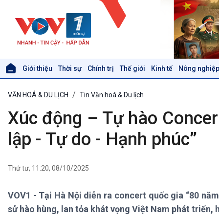
Giới thiệu
Thời sự
Chính trị
Thế giới
Kinh tế
Nông nghiệp
Giới thiệu
Thời sự
VĂN HOÁ & DU LỊCH
Tin Văn hoá & Du lịch
Thời sự 6h
Thời sự 12h
Xúc động – Tự hào Concert
Thời sự 18h
Thời sự 21h30
lập - Tự do - Hạnh phúc”
Bản tin
Chuyên mục
Theo dòng Thời sự
Thứ tư, 11:20, 08/10/2025
VOV1 - Tại Hà Nội diễn ra concert quốc gia “80 năm 
Xã hội
Khoa học & Công nghệ
sử hào hùng, lan tỏa khát vọng Việt Nam phát triển, 
Tin Đời sống & Xã hội
Tin Khoa học & Công nghệ