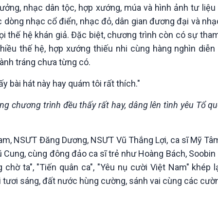
ưởng, nhạc dân tộc, hợp xướng, múa và hình ảnh tư liệu
 dòng nhạc cổ điển, nhạc đỏ, dân gian đương đại và nhạ
 thế hệ khán giả. Đặc biệt, chương trình còn có sự tham
hiều thế hệ, hợp xướng thiếu nhi cùng hàng nghìn diễn
ành tráng chưa từng có.
bài hát này hay quám tôi rất thích."
ng chương trình đều thấy rất hay, dâng lên tình yêu Tổ qu
am, NSƯT Đăng Dương, NSƯT Vũ Thắng Lợi, ca sĩ Mỹ Tâm
 Cung, cùng đông đảo ca sĩ trẻ như Hoàng Bách, Soobi
 chờ ta", "Tiến quân ca", "Yêu nụ cười Việt Nam" khép 
ai tươi sáng, đất nước hùng cường, sánh vai cùng các c