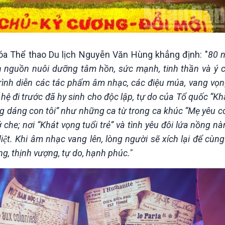
óa Thể thao Du lịch Nguyễn Văn Hùng khẳng định: "
80 
 nguồn nuôi dưỡng tâm hồn, sức mạnh, tinh thần và ý c
trình diễn các tác phẩm âm nhạc, các điệu múa, vang vọ
hế hệ đi trước đã hy sinh cho độc lập, tự do của Tổ quốc “K
 dáng con tôi” như những ca từ trong ca khúc “Mẹ yêu c
ở che; nơi “Khát vọng tuổi trẻ” và tình yêu đôi lứa nồng nà
́t diệt. Khi âm nhạc vang lên, lòng người sẽ xích lại để cù
, thịnh vượng, tự do, hạnh phúc."