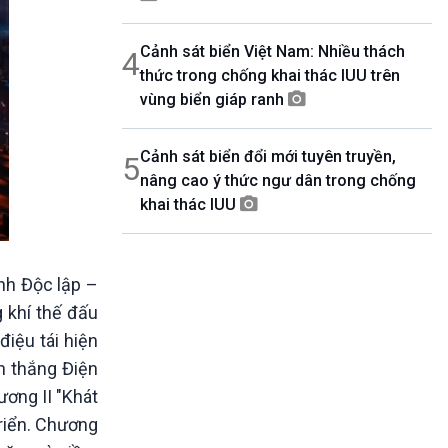
Cảnh sát biển Việt Nam: Nhiều thách
4
thức trong chống khai thác IUU trên
vùng biển giáp ranh
Cảnh sát biển đổi mới tuyên truyền,
5
nâng cao ý thức ngư dân trong chống
khai thác IUU
nh Độc lập –
g khí thế đấu
iệu tái hiện
n thắng Điện
ương II "Khát
triển. Chương