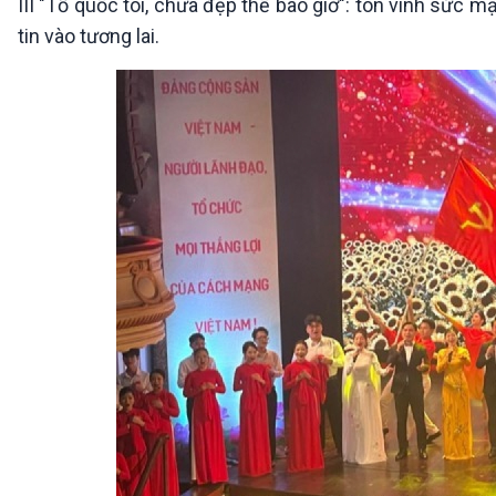
III "Tổ quốc tôi, chưa đẹp thế bao giờ": tôn vinh sức
tin vào tương lai.