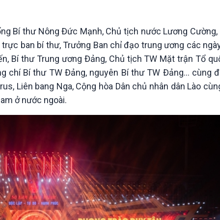
Chát với người nổi tiếng
Video
Câu chuyện Thể thao
Infographic
E-Magazine
Tổng Bí thư Nông Đức Mạnh, Chủ tịch nước Lương Cường
rực ban bí thư, Trưởng Ban chỉ đạo trung ương các ngày
ến, Bí thư Trung ương Đảng, Chủ tịch TW Mặt trận Tổ qu
ồng chí Bí thư TW Đảng, nguyên Bí thư TW Đảng… cùng đ
rus, Liên bang Nga, Cộng hòa Dân chủ nhân dân Lào cùn
 Nam ở nước ngoài.