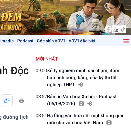
timedia
Podcast
Góc nhìn VOV1
VOV1 đặc biệt
Kinh tế
Nông nghiệp & Biển đảo
Tin Kinh tế
Tin Nông nghiệp & Biển
MỚI NHẤT
Trước giờ mở cửa
đảo
nh Độc
09:00
Xử lý nghiêm minh sai phạm, đảm
Dòng chảy Kinh tế
Mùa vàng
bảo tính công bằng của kỳ thi tốt
Sức sống hàng Việt
Biển đảo Việt Nam
nghiệp THPT
Khởi nghiệp
Tâm tình biên giới và hải
Tuyên chiến với gian lận
đảo
08:52
Bản tin Văn hóa Xã hội - Podcast
thương mại
Tìm hiểu biển, đảo Việt
(06/08/2026)
Nam
08:51
Hạ tầng văn hóa số- một không gian
g đường lịch
Podcast
Góc nhìn VOV1
mới cho văn hóa Việt Nam
Bình luận