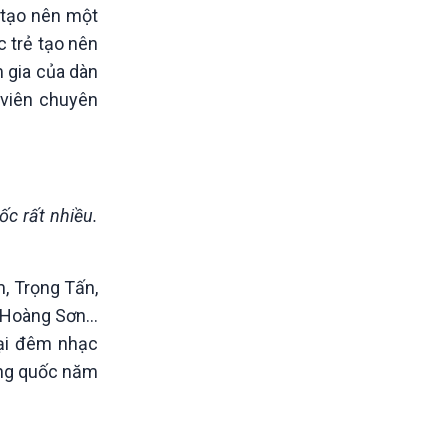
 tạo nên một
c trẻ tạo nên
 gia của dàn
 viên chuyên
ốc rất nhiều.
, Trọng Tấn,
n Hoàng Sơn…
lại đêm nhạc
ường quốc năm