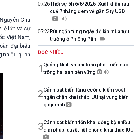
10 phút Sự kiện - Luận bàn
07:26
Thời sự 6h 6/8/2026: Xuất khẩu rau
Câu chuyện thời sự
quả 7 tháng đem về gần 5 tỷ USD
Dòng chảy sự kiện
, Nguyên Chủ
Đối thoại
 lễ lớn và sự
07:23
Rút ngắn từng ngày để kịp mùa tựu
Diễn đàn chủ nhật
ốc Việt Nam,
trường ở Phiêng Pằn
Chuyện đêm
oàn đại biểu
ĐỌC NHIỀU
g nhiều quan
Quảng Ninh và bài toán phát triển nuôi
1
trồng hải sản bền vững
Cảnh sát biển tăng cường kiểm soát,
2
ngăn chặn khai thác IUU tại vùng biển
giáp ranh
Cảnh sát biển triển khai đồng bộ nhiều
3
giải pháp, quyết liệt chống khai thác IUU