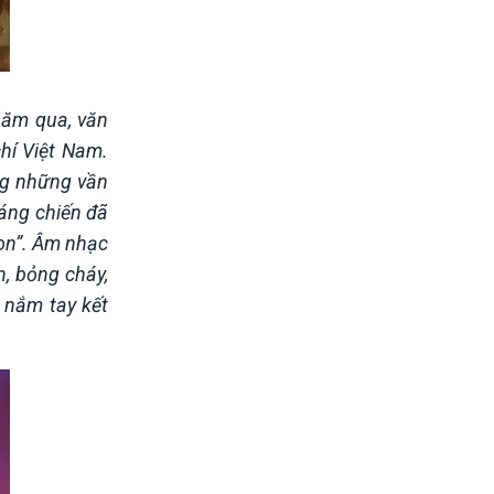
năm qua, văn
hí Việt Nam.
ng những vần
háng chiến đã
on”. Âm nhạc
n, bỏng cháy,
ng nắm tay kết