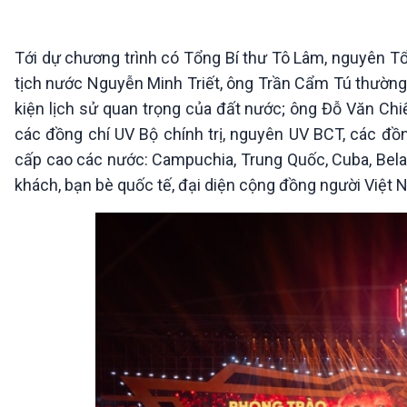
360 độ Sức khỏe
Kết nối công nghệ
Chuyển đổi Xanh
Sống chung với biến đổi
Tài nguyên và Môi trường
khí hậu
Tới dự chương trình có Tổng Bí thư Tô Lâm, nguyên 
Chuyên gia của bạn
tịch nước Nguyễn Minh Triết, ông Trần Cẩm Tú thường t
Xã hội chuyển động
kiện lịch sử quan trọng của đất nước; ông Đỗ Văn Chi
Bước chân đến trường
các đồng chí UV Bộ chính trị, nguyên UV BCT, các đ
VOV1 đặc biệt
cấp cao các nước: Campuchia, Trung Quốc, Cuba, Bela
Thanh âm ký sự
khách, bạn bè quốc tế, đại diện cộng đồng người Việt
Chân dung cuộc sống
Các chương trình đặc biệt