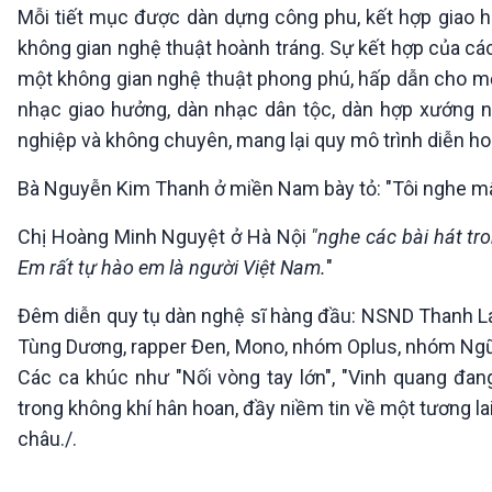
Mỗi tiết mục được dàn dựng công phu, kết hợp giao h
không gian nghệ thuật hoành tráng. Sự kết hợp của các
một không gian nghệ thuật phong phú, hấp dẫn cho mọi
nhạc giao hưởng, dàn nhạc dân tộc, dàn hợp xướng n
nghiệp và không chuyên, mang lại quy mô trình diễn ho
Bà Nguyễn Kim Thanh ở miền Nam bày tỏ: "Tôi nghe mấy 
Chị Hoàng Minh Nguyệt ở Hà Nội
"nghe các bài hát tro
Em rất tự hào em là người Việt Nam.
"
Đêm diễn quy tụ dàn nghệ sĩ hàng đầu: NSND Thanh L
Tùng Dương, rapper Đen, Mono, nhóm Oplus, nhóm Ngũ
Các ca khúc như "Nối vòng tay lớn", "Vinh quang đang
trong không khí hân hoan, đầy niềm tin về một tương l
châu./.