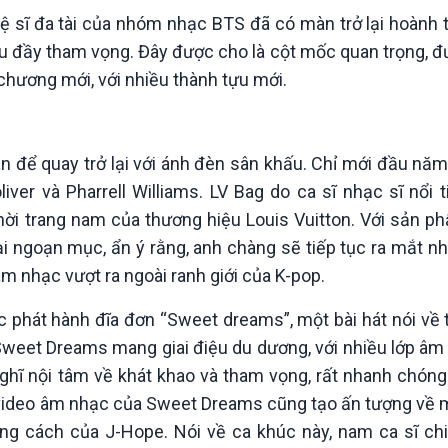
Chát với người nổi tiếng
Video
ệ sĩ đa tài của nhóm nhạc BTS đã có màn trở lại hoành t
Câu chuyện Thể thao
Infographic
u đầy tham vọng. Đây được cho là cột mốc quan trọng, đ
E-Magazine
chương mới, với nhiều thành tựu mới.
n để quay trở lại với ánh đèn sân khấu. Chỉ mới đầu nă
iver và Pharrell Williams. LV Bag do ca sĩ nhạc sĩ nổi t
 thời trang nam của thương hiệu Louis Vuitton. Với sản 
ại ngoạn mục, ẩn ý rằng, anh chàng sẽ tiếp tục ra mắt 
âm nhạc vượt ra ngoài ranh giới của K-pop.
c phát hành đĩa đơn “Sweet dreams”, một bài hát nói về 
Sweet Dreams mang giai điệu du dương, với nhiều lớp âm
ghĩ nội tâm về khát khao và tham vọng, rất nhanh chóng
video âm nhạc của Sweet Dreams cũng tạo ấn tượng về m
ng cách của J-Hope. Nói về ca khúc này, nam ca sĩ chi