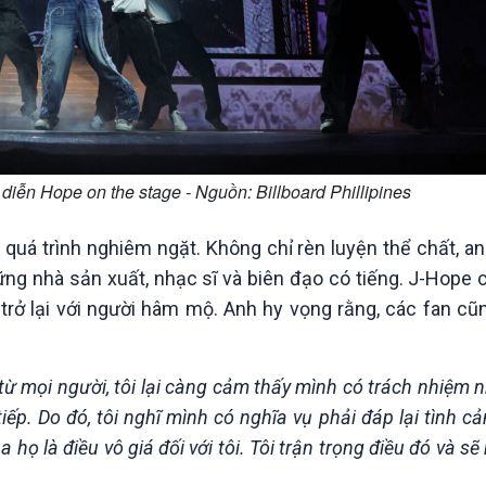
 diễn Hope on the stage - Nguồn: Billboard Phillipines
t quá trình nghiêm ngặt. Không chỉ rèn luyện thể chất, 
hững nhà sản xuất, nhạc sĩ và biên đạo có tiếng. J-Hope 
ở lại với người hâm mộ. Anh hy vọng rằng, các fan cũn
từ mọi người, tôi lại càng cảm thấy mình có trách nhiệm 
iếp. Do đó, tôi nghĩ mình có nghĩa vụ phải đáp lại tình c
 là điều vô giá đối với tôi. Tôi trận trọng điều đó và sẽ