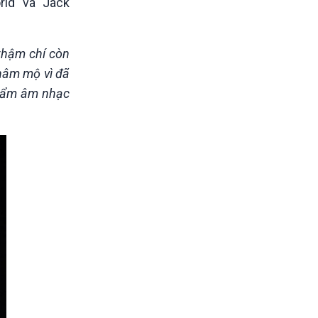
ld" và "Jack
 thậm chí còn
 hâm mộ vì đã
 phẩm âm nhạc