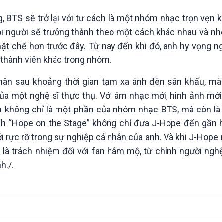
BTS sẽ trở lại với tư cách là một nhóm nhạc trọn vẹn kh
mỗi người sẽ trưởng thành theo một cách khác nhau và 
chặt chẽ hơn trước đây. Từ nay đến khi đó, anh hy vọng 
 thành viên khác trong nhóm.
nhân sau khoảng thời gian tạm xa ánh đèn sân khấu, mà
ủa một nghệ sĩ thực thụ. Với âm nhạc mới, hình ảnh mới 
nh không chỉ là một phần của nhóm nhạc BTS, mà còn là
rình “Hope on the Stage” không chỉ đưa J-Hope đến gần 
 rực rỡ trong sự nghiệp cá nhân của anh. Và khi J-Hope
n là trách nhiệm đối với fan hâm mộ, từ chính người nghệ
h./.