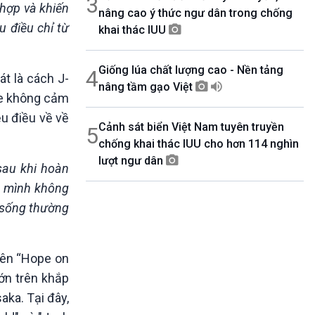
3
 hợp và khiến
nâng cao ý thức ngư dân trong chống
u điều chỉ từ
khai thác IUU
Giống lúa chất lượng cao - Nền tảng
4
át là cách J-
nâng tầm gạo Việt
he không cảm
ều điều về về
Cảnh sát biển Việt Nam tuyên truyền
5
chống khai thác IUU cho hơn 114 nghìn
lượt ngư dân
sau khi hoàn
g, mình không
 sống thường
 tên “Hope on
ớn trên khắp
aka. Tại đây,