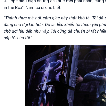
J-Hope biểu diễn những ca khúc mới phát hành, cùng n
in the Box". Nam ca sĩ cho biết:
"Thành thực mà nói, cảm giác này thật khó tả. Tôi đã 
đang chờ đợi lâu hơn. Đó là điều khiến tôi thêm yêu p
chờ đợi lâu đến như vậy. Tôi cũng đã chuẩn bị rất nhi
sắp tới của tôi."