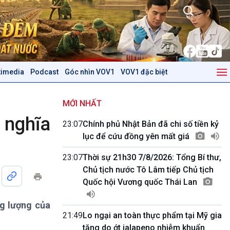
timedia
Podcast
Góc nhìn VOV1
VOV1 đặc biệt
Kinh tế
Nông nghiệp & Biển đảo
Tin Kinh tế
Tin Nông nghiệp & Biển
MỚI NHẤT
Trước giờ mở cửa
đảo
 nghĩa
23:07
Chính phủ Nhật Bản đã chi số tiền kỷ
Dòng chảy Kinh tế
Mùa vàng
lục để cứu đồng yên mất giá
Sức sống hàng Việt
Biển đảo Việt Nam
Khởi nghiệp
Tâm tình biên giới và hải
23:07
Thời sự 21h30 7/8/2026: Tổng Bí thư,
Tuyên chiến với gian lận
đảo
Chủ tịch nước Tô Lâm tiếp Chủ tịch
thương mại
Tìm hiểu biển, đảo Việt
Quốc hội Vương quốc Thái Lan
Nam
g lượng của
Podcast
Góc nhìn VOV1
21:49
Lo ngại an toàn thực phẩm tại Mỹ gia
Bình luận
tăng do ớt jalapeno nhiễm khuẩn