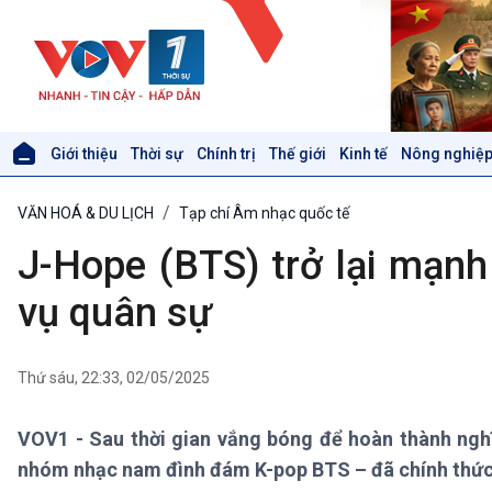
Giới thiệu
Thời sự
Chính trị
Thế giới
Kinh tế
Nông nghiệp
Giới thiệu
Thời sự
VĂN HOÁ & DU LỊCH
Tạp chí Âm nhạc quốc tế
Thời sự 6h
Thời sự 12h
J-Hope (BTS) trở lại mạnh
Thời sự 18h
Thời sự 21h30
vụ quân sự
Bản tin
Chuyên mục
Theo dòng Thời sự
Thứ sáu, 22:33, 02/05/2025
VOV1 - Sau thời gian vắng bóng để hoàn thành ngh
Xã hội
Khoa học & Công nghệ
nhóm nhạc nam đình đám K-pop BTS – đã chính thức t
Tin Đời sống & Xã hội
Tin Khoa học & Công nghệ