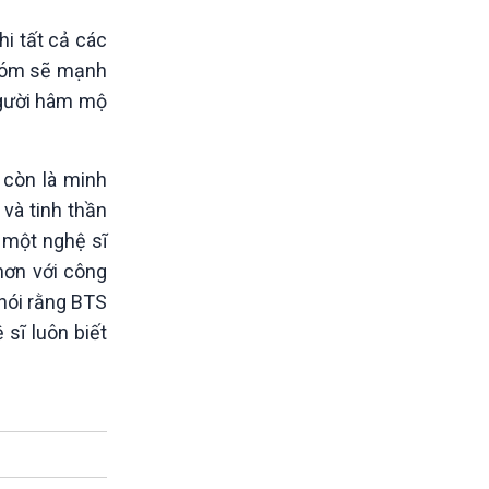
i tất cả các
nhóm sẽ mạnh
người hâm mộ
 còn là minh
và tinh thần
 một nghệ sĩ
hơn với công
 nói rằng BTS
 sĩ luôn biết