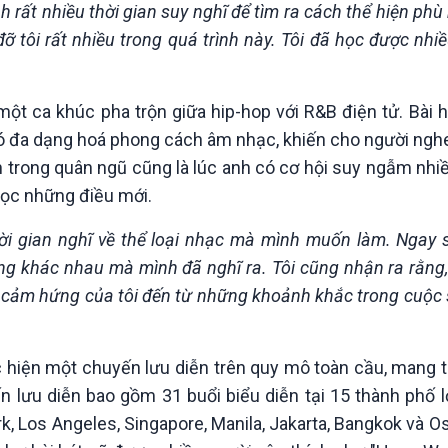
h rất nhiều thời gian suy nghĩ để tìm ra cách thể hiện phù
 tôi rất nhiều trong quá trình này. Tôi đã học được nhiề
ột ca khúc pha trộn giữa hip-hop với R&B điện tử. Bài h
 đó đa dạng hoá phong cách âm nhạc, khiến cho người ng
 trong quân ngũ cũng là lúc anh có cơ hội suy ngẫm nhi
học những điều mới.
thời gian nghĩ về thể loại nhạc mà mình muốn làm. Ngay 
ởng khác nhau mà mình đã nghĩ ra. Tôi cũng nhận ra rằn
n cảm hứng của tôi đến từ những khoảnh khắc trong cuộc
ực hiện một chuyến lưu diễn trên quy mô toàn cầu, mang
n lưu diễn bao gồm 31 buổi biểu diễn tại 15 thành phố l
, Los Angeles, Singapore, Manila, Jakarta, Bangkok và Os