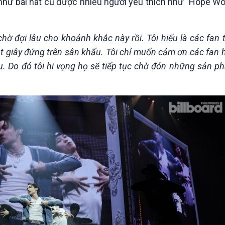
hư bài hát cũ được nhiều người yêu thích như "Hope Wor
chờ đợi lâu cho khoảnh khắc này rồi. Tôi hiểu là các fan
hút giây đứng trên sân khấu. Tôi chỉ muốn cảm ơn các fan
ều. Do đó tôi hi vọng họ sẽ tiếp tục chờ đón những sản