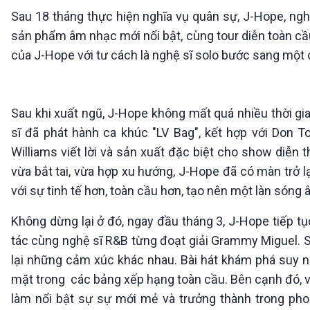
360 độ Sức khỏe
Kết nối công nghệ
Sau 18 tháng thực hiện nghĩa vụ quân sự, J-Hope, ngh
Chuyển đổi Xanh
Sống chung với biến đổi
sản phẩm âm nhạc mới nổi bật, cùng tour diễn toàn cầ
Tài nguyên và Môi trường
khí hậu
của J-Hope với tư cách là nghệ sĩ solo bước sang một 
Chuyên gia của bạn
Xã hội chuyển động
Bước chân đến trường
Sau khi xuất ngũ, J-Hope không mất quá nhiều thời gia
VOV1 đặc biệt
sĩ đã phát hành ca khúc "LV Bag", kết hợp với Don Tol
Thanh âm ký sự
Williams viết lời và sản xuất đặc biệt cho show diễn
Chân dung cuộc sống
Các chương trình đặc biệt
vừa bắt tai, vừa hợp xu hướng, J-Hope đã có màn trở l
với sự tinh tế hơn, toàn cầu hơn, tạo nên một làn sóng 
Không dừng lại ở đó, ngay đầu tháng 3, J-Hope tiếp tụ
tác cùng nghệ sĩ R&B từng đoạt giải Grammy Miguel. 
lại những cảm xúc khác nhau. Bài hát khám phá suy n
mặt trong các bảng xếp hạng toàn cầu. Bên cạnh đó, 
làm nổi bật sự sự mới mẻ và trưởng thành trong pho