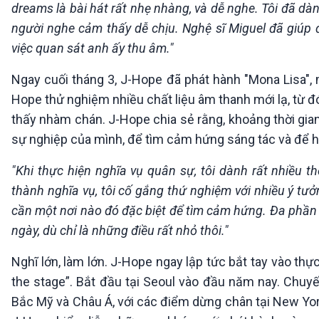
dreams là bài hát rất nhẹ nhàng, và dễ nghe. Tôi đã dàn
người nghe cảm thấy dễ chịu. Nghệ sĩ Miguel đã giúp đỡ
việc quan sát anh ấy thu âm."
Ngay cuối tháng 3, J-Hope đã phát hành "Mona Lisa", m
Hope thử nghiệm nhiều chất liệu âm thanh mới lạ, từ
thấy nhàm chán. J-Hope chia sẻ rằng, khoảng thời gian
sự nghiệp của mình, để tìm cảm hứng sáng tác và để 
"Khi thực hiện nghĩa vụ quân sự, tôi dành rất nhiều 
thành nghĩa vụ, tôi cố gắng thứ nghiệm với nhiều ý tư
cần một nơi nào đó đặc biệt để tìm cảm hứng. Đa phầ
ngày, dù chỉ là những điều rất nhỏ thôi."
Nghĩ lớn, làm lớn. J-Hope ngay lập tức bắt tay vào th
the stage”. Bắt đầu tại Seoul vào đầu năm nay. Chuyế
Bắc Mỹ và Châu Á, với các điểm dừng chân tại New York