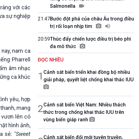
10 phút Sự kiện - Luận bàn
Salmonella
ráng với các
Câu chuyện thời sự
ưa sự nghiệp
Dòng chảy sự kiện
21:47
Bước đột phá của châu Âu trong điều
Đối thoại
trị rối loạn nhịp tim
Diễn đàn chủ nhật
20:59
Thúc đẩy chiến lược điều trị béo phì
Chuyện đêm
đa mô thức
m nay, nam ca
iếng Pharrell
ĐỌC NHIỀU
phẩm âm nhạc
Cảnh sát biển triển khai đồng bộ nhiều
1
những ca khúc
giải pháp, quyết liệt chống khai thác IUU
tình yêu, hợp
Cảnh sát biển Việt Nam: Nhiều thách
2
 thanh, mang
thức trong chống khai thác IUU trên
 vươn lên có
vùng biển giáp ranh
ặt hình ảnh,
a sẻ:
"Sweet
Cảnh sát biển đổi mới tuyên truyền,