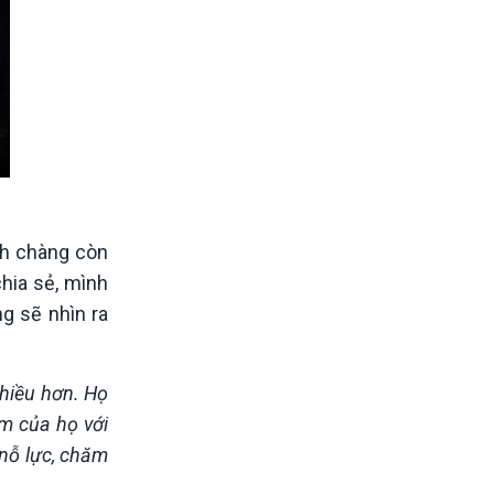
anh chàng còn
chia sẻ, mình
g sẽ nhìn ra
nhiều hơn. Họ
ảm của họ với
 nỗ lực, chăm