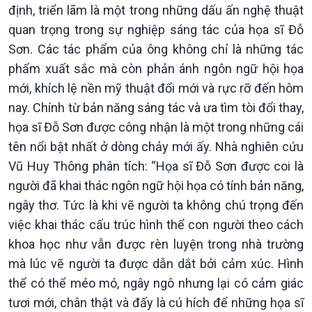
định, triển lãm là một trong những dấu ấn nghệ thuật
quan trọng trong sự nghiệp sáng tác của họa sĩ Đỗ
Sơn. Các tác phẩm của ông không chỉ là những tác
phẩm xuất sắc mà còn phản ánh ngôn ngữ hội họa
mới, khích lệ nền mỹ thuật đổi mới và rực rỡ đến hôm
nay. Chính từ bản năng sáng tác và ưa tìm tòi đổi thay,
Văn hoá & Du lịch
Multimedia
họa sĩ Đỗ Sơn được công nhận là một trong những cái
Tin Văn hoá & Du lịch
Ảnh
tên nổi bật nhất ở dòng chảy mới ấy. Nhà nghiên cứu
Chát với người nổi tiếng
Video
Vũ Huy Thông phân tích: “Họa sĩ Đỗ Sơn được coi là
Câu chuyện Thể thao
Infographic
người đã khai thác ngôn ngữ hội họa có tính bản năng,
E-Magazine
ngây thơ. Tức là khi vẽ người ta không chú trọng đến
việc khai thác cấu trúc hình thể con người theo cách
khoa học như vẫn được rèn luyện trong nhà trường
mà lúc vẽ người ta được dẫn dắt bởi cảm xúc. Hình
thể có thể méo mó, ngây ngô nhưng lại có cảm giác
tươi mới, chân thật và đấy là cú hích để những họa sĩ