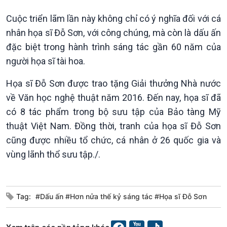
10 phút Sự kiện - Luận bàn
Câu chuyện thời sự
Cuộc triển lãm lần này không chỉ có ý nghĩa đối với cá
Dòng chảy sự kiện
nhân họa sĩ Đỗ Sơn, với công chúng, mà còn là dấu ấn
Đối thoại
đặc biệt trong hành trình sáng tác gần 60 năm của
Diễn đàn chủ nhật
người họa sĩ tài hoa.
Chuyện đêm
Họa sĩ Đỗ Sơn được trao tặng Giải thưởng Nhà nước
về Văn học nghệ thuật năm 2016. Đến nay, họa sĩ đã
có 8 tác phẩm trong bộ sưu tập của Bảo tàng Mỹ
thuật Việt Nam. Đồng thời, tranh của họa sĩ Đỗ Sơn
cũng được nhiều tổ chức, cá nhân ở 26 quốc gia và
vùng lãnh thổ sưu tập./.
Tag:
#Dấu ấn #Hơn nửa thế kỷ sáng tác #Họa sĩ Đỗ Sơn