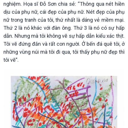
nghiệm. Họa sĩ Đỗ Sơn chia sẻ: “Thông qua nét hiền
dịu của phụ nữ, cái đẹp của phụ nữ. Nét đẹp của phụ
nữ trong tranh của tôi, thứ nhất là dáng vẻ mềm mại.
Thứ 2 là nó khác với đàn ông. Thứ 3 là nó có sự hấp
dẫn. Nhưng mà tôi không vẽ sự hấp dẫn kiểu xác thịt.
Tôi vẽ đứng đắn và rất con người. Ở bến đá quê tôi, ở
những vùng núi mà tôi đi qua, tôi thấy phụ nữ đẹp thì
tôi vẽ”.
Xã hội
Khoa học & Công nghệ
Tin Đời sống & Xã hội
Tin Khoa học & Công nghệ
360 độ Sức khỏe
Kết nối công nghệ
Chuyển đổi Xanh
Sống chung với biến đổi
Tài nguyên và Môi trường
khí hậu
Chuyên gia của bạn