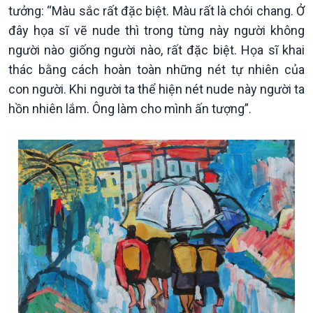
tưởng: “Màu sắc rất đặc biệt. Màu rất là chói chang. Ở
đây họa sĩ vẽ nude thì trong từng này người không
người nào giống người nào, rất đặc biệt. Họa sĩ khai
thác bằng cách hoàn toàn những nét tự nhiên của
con người. Khi người ta thể hiện nét nude này người ta
Chính trị
Thế giới
hồn nhiên lắm. Ông làm cho mình ấn tượng”.
Tin Chính trị
Tin thế giới
Chính phủ với người dân
Vấn đề quốc tế
Quốc hội với cử tri
Hồ sơ sự kiện quốc tế
Xây dựng đảng
Thế giới & Việt Nam
Đảng trong cuộc sống
Biên cương - Một dải vững
Nhận diện sự thật
bền
Pháp luật và đời sống