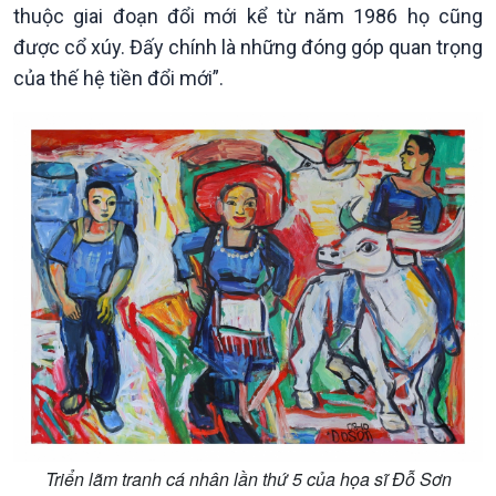
thuộc giai đoạn đổi mới kể từ năm 1986 họ cũng
được cổ xúy. Đấy chính là những đóng góp quan trọng
của thế hệ tiền đổi mới”.
Podcast
Góc nhìn VOV1
Bình luận
Triển lãm tranh cá nhân lần thứ 5 của họa sĩ Đỗ Sơn