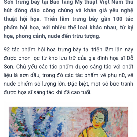
Sơn trưng bày tại Bảo tàng Mỹ thuật Việt Nam thu
hút đông đảo công chúng và khán giả yêu nghệ
thuật hội họa. Triển lãm trưng bày gần 100 tác
phẩm hội họa, với nhiều thể loại khác nhau, từ ký
họa, phong cảnh, nude đến trừu tượng.
92 tác phẩm hội họa trưng bày tại triển lãm lần này
được chọn lọc từ kho lưu trữ của gia đình họa sĩ Đỗ
Sơn. Chủ yếu các tác phẩm được sáng tác với chất
liệu là sơn dầu, trong đó các tác phẩm vẽ phụ nữ, vẽ
nude chiếm số lượng lớn. Đặc biệt, một số bức tranh
Giới thiệu
Thời sự
được họa sĩ sáng tác khi đã cao tuổi.
Thời sự 6h
Thời sự 12h
Thời sự 18h
Thời sự 21h30
Bản tin
Chuyên mục