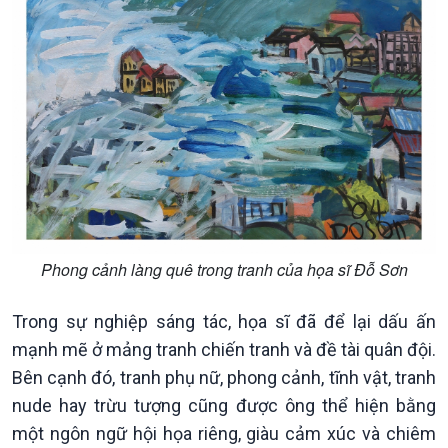
Tin Kinh tế
Tin Nông nghiệp & Biển
Trước giờ mở cửa
đảo
Dòng chảy Kinh tế
Mùa vàng
Sức sống hàng Việt
Biển đảo Việt Nam
Khởi nghiệp
Tâm tình biên giới và hải
Tuyên chiến với gian lận
đảo
thương mại
Tìm hiểu biển, đảo Việt
Nam
Phong cảnh làng quê trong tranh của họa sĩ Đỗ Sơn
Trong sự nghiệp sáng tác, họa sĩ đã để lại dấu ấn
mạnh mẽ ở mảng tranh chiến tranh và đề tài quân đội.
Bên cạnh đó, tranh phụ nữ, phong cảnh, tĩnh vật, tranh
nude hay trừu tượng cũng được ông thể hiện bằng
một ngôn ngữ hội họa riêng, giàu cảm xúc và chiêm