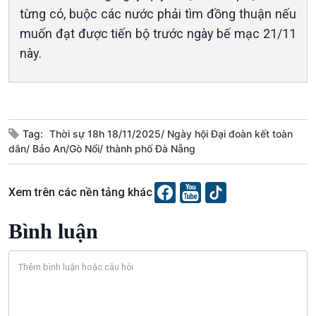
Văn hoá & Du lịch
Multimedia
từng có, buộc các nước phải tìm đồng thuận nếu
Tin Văn hoá & Du lịch
Ảnh
muốn đạt được tiến bộ trước ngày bế mạc 21/11
Chát với người nổi tiếng
Video
này.
Câu chuyện Thể thao
Infographic
E-Magazine
Tag:
Thời sự 18h 18/11/2025/ Ngày hội Đại đoàn kết toàn
dân/ Bảo An/Gò Nổi/ thành phố Đà Nẵng
Xem trên các nền tảng khác
Bình luận
Podcast
Góc nhìn VOV1
Bình luận
10 phút Sự kiện - Luận bàn