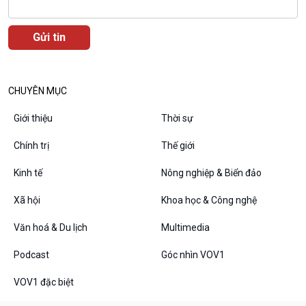
Câu chuyện thời sự
Dòng chảy sự kiện
Đối thoại
Diễn đàn chủ nhật
Chuyện đêm
CHUYÊN MỤC
Giới thiệu
Thời sự
Chính trị
Thế giới
Kinh tế
Nông nghiệp & Biển đảo
Xã hội
Khoa học & Công nghệ
Văn hoá & Du lịch
Multimedia
VOV1 đặc biệt
Podcast
Góc nhìn VOV1
Thanh âm ký sự
VOV1 đặc biệt
Chân dung cuộc sống