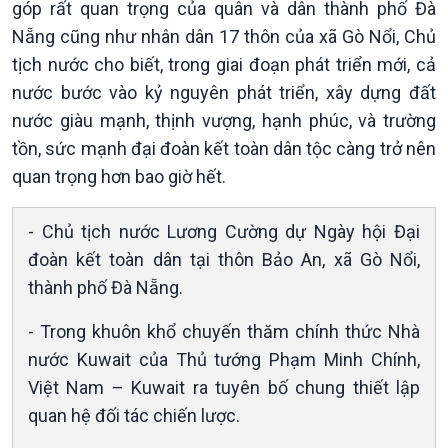
góp rất quan trọng của quân và dân thành phố Đà
Tin Kinh tế
Tin Nông nghiệp & Biển
Nẵng cũng như nhân dân 17 thôn của xã Gò Nổi, Chủ
Trước giờ mở cửa
đảo
tịch nước cho biết, trong giai đoạn phát triển mới, cả
Dòng chảy Kinh tế
Mùa vàng
Sức sống hàng Việt
Biển đảo Việt Nam
nước bước vào kỷ nguyên phát triển, xây dựng đất
Khởi nghiệp
Tâm tình biên giới và hải
nước giàu mạnh, thịnh vượng, hạnh phúc, và trường
Tuyên chiến với gian lận
đảo
tồn, sức mạnh đại đoàn kết toàn dân tộc càng trở nên
thương mại
Tìm hiểu biển, đảo Việt
quan trọng hơn bao giờ hết.
Nam
- Chủ tịch nước Lương Cường dự Ngày hội Đại
đoàn kết toàn dân tại thôn Bảo An, xã Gò Nổi,
thành phố Đà Nẵng.
- Trong khuôn khổ chuyến thăm chính thức Nhà
nước Kuwait của Thủ tướng Phạm Minh Chính,
Việt Nam – Kuwait ra tuyên bố chung thiết lập
quan hệ đối tác chiến lược.