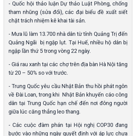
Xã hội
Khoa học & Công nghệ
- Quốc hội thảo luận Dự thảo Luật Phòng, chống
Tin Đời sống & Xã hội
Tin Khoa học & Công nghệ
tham nhũng (sửa đổi), các đại biểu đề xuất siết
360 độ Sức khỏe
Kết nối công nghệ
chặt trách nhiệm kê khai tài sản.
Chuyển đổi Xanh
Sống chung với biến đổi
Tài nguyên và Môi trường
khí hậu
- Mưa lũ làm 13.700 nhà dân từ tỉnh Quảng Trị đến
Chuyên gia của bạn
Quảng Ngãi bị ngập lụt. Tại Huế, nhiều hộ dân bị
Xã hội chuyển động
ngập lần thứ 5 trong vòng 22 ngày.
Bước chân đến trường
- Giá rau xanh tại các chợ trên địa bàn Hà Nội tăng
từ 20 – 50% so với trước.
- Trung Quốc yêu cầu Nhật Bản thu hồi phát ngôn
về Đài Loan, trong khi Nhật Bản khuyến cáo công
dân tại Trung Quốc hạn chế đến nơi đông người
giữa lúc căng thẳng leo thang.
- Các cuộc đàm phán tại Hội nghị COP30 đang
bước vào những ngày quyết định với áp lực chưa