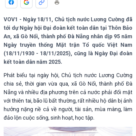
Thời sự 6h
Thời sự 12h
VOV1 - Ngày 18/11, Chủ tịch nước Lương Cường đã
Thời sự 18h
tới dự Ngày hội Đại đoàn kết toàn dân tại Thôn Bảo
Thời sự 21h30
An, xã Gò Nổi, thành phố Đà Nẵng nhân dịp 95 năm
Bản tin
Chuyên mục
Ngày truyền thống Mặt trận Tổ quốc Việt Nam
Theo dòng Thời sự
(18/11/1930 - 18/11/2025), cũng là Ngày Đại đoàn
kết toàn dân năm 2025.
Phát biểu tại ngày hội, Chủ tịch nước Lương Cường
chia sẻ, thời gian vừa qua, xã Gò Nổi, thành phố Đà
Nẵng và nhiều địa phương trên cả nước phải đối mặt
với thiên tai, bão lũ bất thường, rất nhiều hộ dân bị ảnh
hưởng nặng nề cả về người, tài sản, mùa màng, làm
đảo lộn cuộc sống, sinh hoạt, học tập.
Chính trị
Thế giới