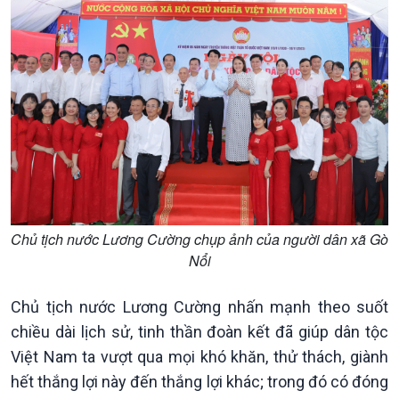
Tin Chính trị
Tin thế giới
Chính phủ với người dân
Vấn đề quốc tế
Quốc hội với cử tri
Hồ sơ sự kiện quốc tế
Xây dựng đảng
Thế giới & Việt Nam
Đảng trong cuộc sống
Biên cương - Một dải vững
Nhận diện sự thật
bền
Pháp luật và đời sống
Chủ tịch nước Lương Cường chụp ảnh của người dân xã Gò
Nổi
Chủ tịch nước Lương Cường nhấn mạnh theo suốt
chiều dài lịch sử, tinh thần đoàn kết đã giúp dân tộc
Việt Nam ta vượt qua mọi khó khăn, thử thách, giành
hết thắng lợi này đến thắng lợi khác; trong đó có đóng
Kinh tế
Nông nghiệp & Biển đảo