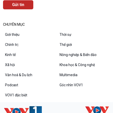
Văn hoá & Du lịch
Multimedia
Tin Văn hoá & Du lịch
Ảnh
Chát với người nổi tiếng
Video
CHUYÊN MỤC
Câu chuyện Thể thao
Infographic
E-Magazine
Giới thiệu
Thời sự
Chính trị
Thế giới
Kinh tế
Nông nghiệp & Biển đảo
Podcast
Góc nhìn VOV1
Xã hội
Khoa học & Công nghệ
Bình luận
10 phút Sự kiện - Luận bàn
Văn hoá & Du lịch
Multimedia
Câu chuyện thời sự
Dòng chảy sự kiện
Podcast
Góc nhìn VOV1
Đối thoại
VOV1 đặc biệt
Diễn đàn chủ nhật
Chuyện đêm