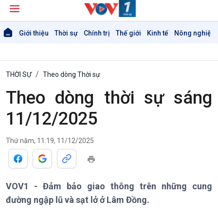
Giới thiệu
Thời sự
Chính trị
Thế giới
Kinh tế
Nông nghiệp 
THỜI SỰ
Theo dòng Thời sự
Theo dòng thời sự sáng
11/12/2025
Giới thiệu
Thời sự
Thứ năm, 11:19, 11/12/2025
Thời sự 6h
Thời sự 12h
Thời sự 18h
Thời sự 21h30
VOV1 - Đảm bảo giao thông trên những cung
Bản tin
đường ngập lũ và sạt lở ở Lâm Đồng.
Chuyên mục
Theo dòng Thời sự