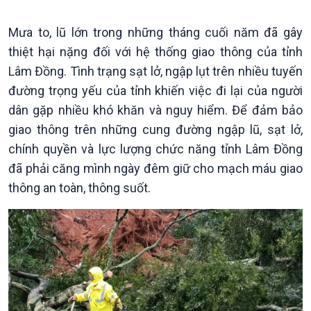
Mưa to, lũ lớn trong những tháng cuối năm đã gây
thiệt hại nặng đối với hệ thống giao thông của tỉnh
Chính trị
Thế giới
Lâm Đồng. Tình trạng sạt lở, ngập lụt trên nhiều tuyến
Tin Chính trị
Tin thế giới
đường trọng yếu của tỉnh khiến việc đi lại của người
Chính phủ với người dân
Vấn đề quốc tế
dân gặp nhiều khó khăn và nguy hiểm. Để đảm bảo
Quốc hội với cử tri
Hồ sơ sự kiện quốc tế
giao thông trên những cung đường ngập lũ, sạt lở,
Xây dựng đảng
Thế giới & Việt Nam
chính quyền và lực lượng chức năng tỉnh Lâm Đồng
Đảng trong cuộc sống
Biên cương - Một dải vững
đã phải căng mình ngày đêm giữ cho mạch máu giao
Nhận diện sự thật
bền
Pháp luật và đời sống
thông an toàn, thông suốt.
Kinh tế
Nông nghiệp & Biển đảo
Tin Kinh tế
Tin Nông nghiệp & Biển
Trước giờ mở cửa
đảo
Dòng chảy Kinh tế
Mùa vàng