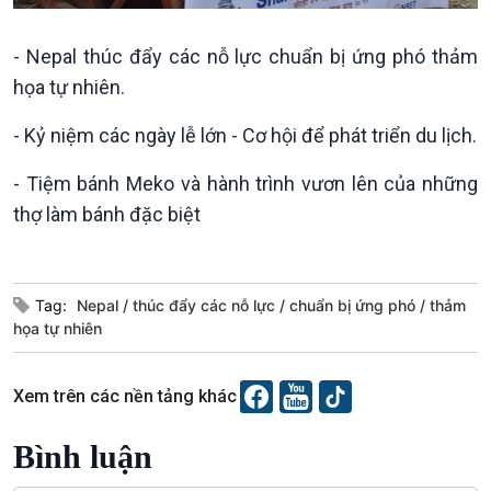
Trước giờ mở cửa
đảo
Dòng chảy Kinh tế
Mùa vàng
- Nepal thúc đẩy các nỗ lực chuẩn bị ứng phó thảm
Sức sống hàng Việt
Biển đảo Việt Nam
họa tự nhiên.
Khởi nghiệp
Tâm tình biên giới và hải
Tuyên chiến với gian lận
đảo
- Kỷ niệm các ngày lễ lớn - Cơ hội để phát triển du lịch.
thương mại
Tìm hiểu biển, đảo Việt
Nam
- Tiệm bánh Meko và hành trình vươn lên của những
thợ làm bánh đặc biệt
Xã hội
Khoa học & Công nghệ
Tag:
Nepal
thúc đẩy các nỗ lực
chuẩn bị ứng phó
thảm
họa tự nhiên
Tin Đời sống & Xã hội
Tin Khoa học & Công nghệ
360 độ Sức khỏe
Kết nối công nghệ
Chuyển đổi Xanh
Sống chung với biến đổi
Xem trên các nền tảng khác
Tài nguyên và Môi trường
khí hậu
Chuyên gia của bạn
Bình luận
Xã hội chuyển động