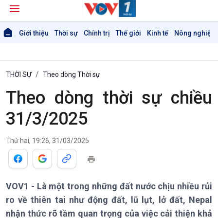
Giới thiệu
Thời sự
Chính trị
Thế giới
Kinh tế
Nông nghiệp 
THỜI SỰ
Theo dòng Thời sự
Theo dòng thời sự chiều
31/3/2025
Giới thiệu
Thời sự
Thứ hai, 19:26, 31/03/2025
Thời sự 6h
Thời sự 12h
Thời sự 18h
VOV1 - Là một trong những đất nước chịu nhiều rủi
Thời sự 21h30
ro về thiên tai như động đất, lũ lụt, lở đất, Nepal
Bản tin
Chuyên mục
nhận thức rõ tầm quan trọng của việc cải thiện khả