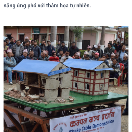
Theo dòng Thời sự
năng ứng phó với thảm họa tự nhiên.
Chính trị
Thế giới
Tin Chính trị
Tin thế giới
Chính phủ với người dân
Vấn đề quốc tế
Quốc hội với cử tri
Hồ sơ sự kiện quốc tế
Xây dựng đảng
Thế giới & Việt Nam
Đảng trong cuộc sống
Biên cương - Một dải vững
Nhận diện sự thật
bền
Pháp luật và đời sống
Kinh tế
Nông nghiệp & Biển đảo
Tin Kinh tế
Tin Nông nghiệp & Biển