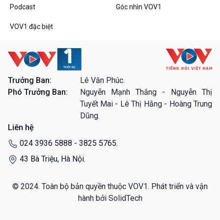
Đối thoại
Podcast
Góc nhìn VOV1
Diễn đàn chủ nhật
Chuyện đêm
VOV1 đặc biệt
Trưởng Ban:
Lê Văn Phúc.
VOV1 đặc biệt
Phó Trưởng Ban:
Nguyễn Mạnh Thắng - Nguyễn Thị
Thanh âm ký sự
Tuyết Mai - Lê Thị Hằng - Hoàng Trung
Chân dung cuộc sống
Dũng.
Các chương trình đặc biệt
Liên hệ
024 3936 5888 - 3825 5765.
43 Bà Triệu, Hà Nội.
© 2024. Toàn bộ bản quyền thuộc VOV1. Phát triển và vận
hành bởi SolidTech