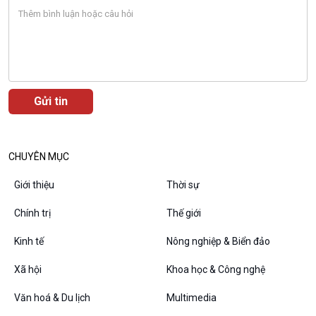
Bước chân đến trường
Văn hoá & Du lịch
Multimedia
Tin Văn hoá & Du lịch
Ảnh
Chát với người nổi tiếng
Video
Câu chuyện Thể thao
Infographic
E-Magazine
CHUYÊN MỤC
Giới thiệu
Thời sự
Chính trị
Thế giới
Podcast
Góc nhìn VOV1
Kinh tế
Nông nghiệp & Biển đảo
Bình luận
10 phút Sự kiện - Luận bàn
Xã hội
Khoa học & Công nghệ
Câu chuyện thời sự
Văn hoá & Du lịch
Multimedia
Dòng chảy sự kiện