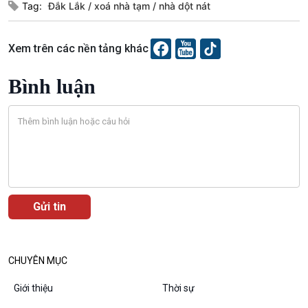
Tag:
Đắk Lắk
xoá nhà tạm
nhà dột nát
Văn hoá & Du lịch
Multimedia
Xem trên các nền tảng khác
Tin Văn hoá & Du lịch
Ảnh
Chát với người nổi tiếng
Video
Bình luận
Câu chuyện Thể thao
Infographic
E-Magazine
Podcast
Góc nhìn VOV1
Bình luận
CHUYÊN MỤC
10 phút Sự kiện - Luận bàn
Câu chuyện thời sự
Giới thiệu
Thời sự
Dòng chảy sự kiện