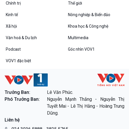
Chính trị
Thế giới
Đối thoại
Diễn đàn chủ nhật
Kinh tế
Nông nghiệp & Biển đảo
Chuyện đêm
Xã hội
Khoa học & Công nghệ
Văn hoá & Du lịch
Multimedia
Podcast
Góc nhìn VOV1
VOV1 đặc biệt
VOV1 đặc biệt
Thanh âm ký sự
Chân dung cuộc sống
Trưởng Ban:
Lê Văn Phúc.
Các chương trình đặc biệt
Phó Trưởng Ban:
Nguyễn Mạnh Thắng - Nguyễn Thị
Tuyết Mai - Lê Thị Hằng - Hoàng Trung
Dũng.
Liên hệ