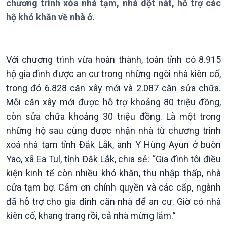
chương trình xóa nhà tạm, nhà dột nát, hỗ trợ các
Thời sự 21h30
hộ khó khăn về nhà ở.
Bản tin
Chuyên mục
Theo dòng Thời sự
Với chương trình vừa hoàn thành, toàn tỉnh có 8.915
hộ gia đình được an cư trong những ngôi nhà kiên cố,
trong đó 6.828 căn xây mới và 2.087 căn sửa chữa.
Mỗi căn xây mới được hỗ trợ khoảng 80 triệu đồng,
còn sửa chữa khoảng 30 triệu đồng. Là một trong
những hộ sau cùng được nhận nhà từ chương trình
Chính trị
Thế giới
xoá nhà tạm tỉnh Đắk Lắk, anh Y Hùng Ayun ở buôn
Tin Chính trị
Tin thế giới
Yao, xã Ea Tul, tỉnh Đắk Lắk, chia sẻ: “Gia đình tôi điều
Chính phủ với người dân
Vấn đề quốc tế
kiện kinh tế còn nhiều khó khăn, thu nhập thấp, nhà
Quốc hội với cử tri
Hồ sơ sự kiện quốc tế
cửa tạm bợ. Cảm ơn chính quyền và các cấp, ngành
Xây dựng đảng
Thế giới & Việt Nam
đã hỗ trợ cho gia đình căn nhà để an cư. Giờ có nhà
Đảng trong cuộc sống
Biên cương - Một dải vững
kiên cố, khang trang rồi, cả nhà mừng lắm.”
Nhận diện sự thật
bền