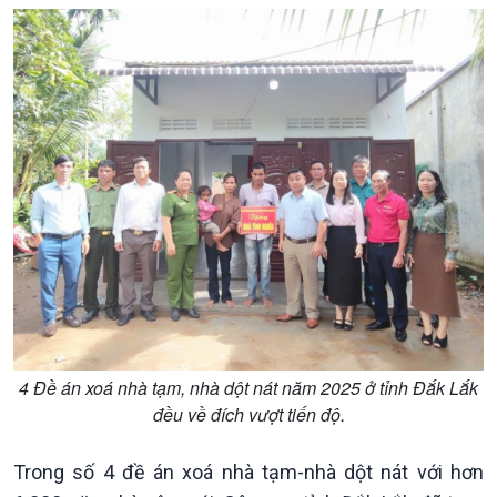
Pháp luật và đời sống
Kinh tế
Nông nghiệp & Biển đảo
Tin Kinh tế
Tin Nông nghiệp & Biển
Trước giờ mở cửa
đảo
Dòng chảy Kinh tế
Mùa vàng
Sức sống hàng Việt
Biển đảo Việt Nam
Khởi nghiệp
Tâm tình biên giới và hải
Tuyên chiến với gian lận
đảo
4 Đề án xoá nhà tạm, nhà dột nát năm 2025 ở tỉnh Đắk Lắk
thương mại
Tìm hiểu biển, đảo Việt
đều về đích vượt tiến độ.
Nam
Trong số 4 đề án xoá nhà tạm-nhà dột nát với hơn