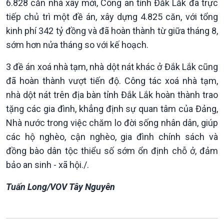
6.828 căn nhà xây mới, Công an tỉnh Đắk Lắk đã trực
tiếp chủ trì một đề án, xây dựng 4.825 căn, với tổng
kinh phí 342 tỷ đồng và đã hoàn thành từ giữa tháng 8,
sớm hơn nửa tháng so với kế hoạch.
Xã hội
Khoa học & Công nghệ
3 đề án xoá nhà tạm, nhà dột nát khác ở Đắk Lắk cũng
Tin Đời sống & Xã hội
Tin Khoa học & Công nghệ
đã hoàn thành vượt tiến độ. Công tác xoá nhà tạm,
360 độ Sức khỏe
Kết nối công nghệ
nhà dột nát trên địa bàn tỉnh Đắk Lắk hoàn thành trao
Chuyển đổi Xanh
Sống chung với biến đổi
tặng các gia đình, khẳng định sự quan tâm của Đảng,
Tài nguyên và Môi trường
khí hậu
Nhà nước trong việc chăm lo đời sống nhân dân, giúp
Chuyên gia của bạn
các hộ nghèo, cận nghèo, gia đình chính sách và
Xã hội chuyển động
đồng bào dân tộc thiểu số sớm ổn định chỗ ở, đảm
Bước chân đến trường
bảo an sinh - xã hội./.
Tuấn Long/VOV Tây Nguyên