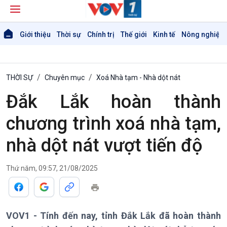
Giới thiệu
Thời sự
Chính trị
Thế giới
Kinh tế
Nông nghiệp 
THỜI SỰ
Chuyên mục
Xoá Nhà tạm - Nhà dột nát
Đắk Lắk hoàn thành
chương trình xoá nhà tạm,
nhà dột nát vượt tiến độ
Thứ năm, 09:57, 21/08/2025
Giới thiệu
Thời sự
Thời sự 6h
Thời sự 12h
VOV1 - Tính đến nay, tỉnh Đắk Lắk đã hoàn thành
Thời sự 18h