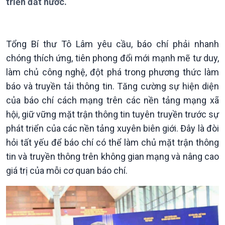
triển đất nước.
Bản tin
Chuyên mục
Theo dòng Thời sự
Tổng Bí thư Tô Lâm yêu cầu, báo chí phải nhanh
chóng thích ứng, tiên phong đổi mới mạnh mẽ tư duy,
làm chủ công nghệ, đột phá trong phương thức làm
báo và truyền tải thông tin. Tăng cường sự hiện diện
của báo chí cách mạng trên các nền tảng mạng xã
Chính trị
Thế giới
hội, giữ vững mặt trận thông tin tuyên truyền trước sự
Tin Chính trị
Tin thế giới
phát triển của các nền tảng xuyên biên giới. Đây là đòi
Chính phủ với người dân
Vấn đề quốc tế
hỏi tất yếu để báo chí có thể làm chủ mặt trận thông
Quốc hội với cử tri
Hồ sơ sự kiện quốc tế
Xây dựng đảng
Thế giới & Việt Nam
tin và truyền thông trên không gian mạng và nâng cao
Đảng trong cuộc sống
Biên cương - Một dải vững
giá trị của mỗi cơ quan báo chí.
Nhận diện sự thật
bền
Pháp luật và đời sống