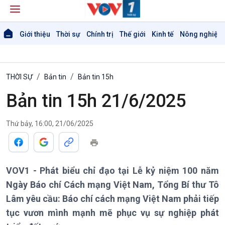
Giới thiệu
Thời sự
Chính trị
Thế giới
Kinh tế
Nông nghiệp 
THỜI SỰ
Bản tin
Bản tin 15h
Bản tin 15h 21/6/2025
Thứ bảy, 16:00, 21/06/2025
Giới thiệu
Thời sự
VOV1 - Phát biểu chỉ đạo tại Lễ kỷ niệm 100 năm
Thời sự 6h
Ngày Báo chí Cách mạng Việt Nam, Tổng Bí thư Tô
Thời sự 12h
Lâm yêu cầu: Báo chí cách mạng Việt Nam phải tiếp
Thời sự 18h
tục vươn mình mạnh mẽ phục vụ sự nghiệp phát
Thời sự 21h30