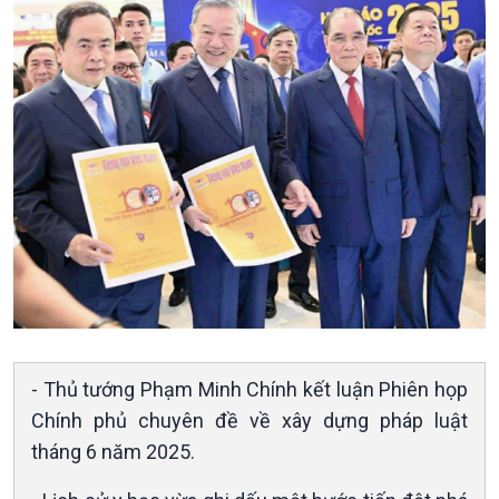
Kinh tế
Nông nghiệp & Biển đảo
Tin Kinh tế
Tin Nông nghiệp & Biển
Trước giờ mở cửa
đảo
Dòng chảy Kinh tế
Mùa vàng
Sức sống hàng Việt
Biển đảo Việt Nam
Khởi nghiệp
Tâm tình biên giới và hải
Tuyên chiến với gian lận
đảo
thương mại
Tìm hiểu biển, đảo Việt
Nam
- Thủ tướng Phạm Minh Chính kết luận Phiên họp
Chính phủ chuyên đề về xây dựng pháp luật
tháng 6 năm 2025.
Xã hội
Khoa học & Công nghệ