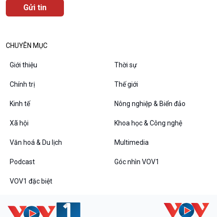
CHUYÊN MỤC
Podcast
Góc nhìn VOV1
Giới thiệu
Thời sự
Bình luận
10 phút Sự kiện - Luận bàn
Chính trị
Thế giới
Câu chuyện thời sự
Kinh tế
Nông nghiệp & Biển đảo
Dòng chảy sự kiện
Đối thoại
Xã hội
Khoa học & Công nghệ
Diễn đàn chủ nhật
Chuyện đêm
Văn hoá & Du lịch
Multimedia
Podcast
Góc nhìn VOV1
VOV1 đặc biệt