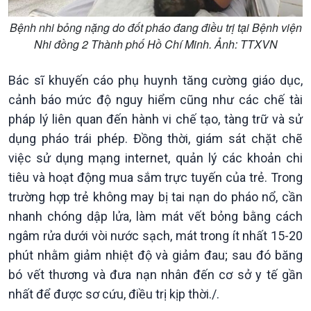
Pháp luật và đời sống
Bệnh nhi bỏng nặng do đốt pháo đang điều trị tại Bệnh viện
Nhi đồng 2 Thành phố Hồ Chí Minh. Ảnh: TTXVN
Bác sĩ khuyến cáo phụ huynh tăng cường giáo dục,
cảnh báo mức độ nguy hiểm cũng như các chế tài
pháp lý liên quan đến hành vi chế tạo, tàng trữ và sử
Kinh tế
Nông nghiệp & Biển đảo
dụng pháo trái phép. Đồng thời, giám sát chặt chẽ
Tin Kinh tế
Tin Nông nghiệp & Biển
việc sử dụng mạng internet, quản lý các khoản chi
Trước giờ mở cửa
đảo
tiêu và hoạt động mua sắm trực tuyến của trẻ. Trong
Dòng chảy Kinh tế
Mùa vàng
trường hợp trẻ không may bị tai nạn do pháo nổ, cần
Sức sống hàng Việt
Biển đảo Việt Nam
nhanh chóng dập lửa, làm mát vết bỏng bằng cách
Khởi nghiệp
Tâm tình biên giới và hải
ngâm rửa dưới vòi nước sạch, mát trong ít nhất 15-20
Tuyên chiến với gian lận
đảo
thương mại
Tìm hiểu biển, đảo Việt
phút nhằm giảm nhiệt độ và giảm đau; sau đó băng
Nam
bó vết thương và đưa nạn nhân đến cơ sở y tế gần
nhất để được sơ cứu, điều trị kịp thời./.