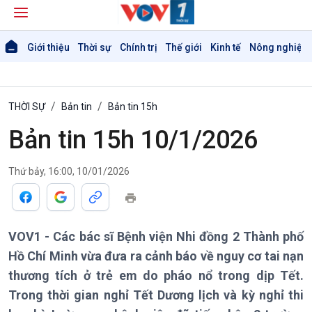
Giới thiệu
Thời sự
Chính trị
Thế giới
Kinh tế
Nông nghiệp 
THỜI SỰ
Bản tin
Bản tin 15h
Bản tin 15h 10/1/2026
Thứ bảy, 16:00, 10/01/2026
VOV1 - Các bác sĩ Bệnh viện Nhi đồng 2 Thành phố
Giới thiệu
Thời sự
Hồ Chí Minh vừa đưa ra cảnh báo về nguy cơ tai nạn
Thời sự 6h
thương tích ở trẻ em do pháo nổ trong dịp Tết.
Thời sự 12h
Trong thời gian nghỉ Tết Dương lịch và kỳ nghỉ thi
Thời sự 18h