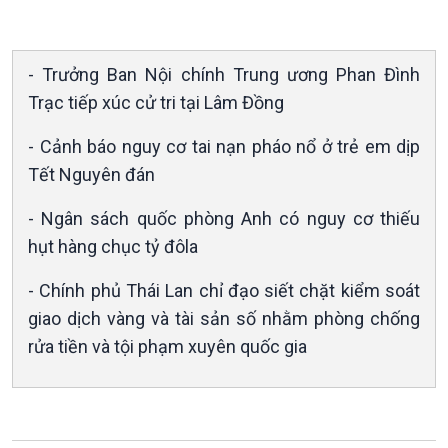
- Trưởng Ban Nội chính Trung ương Phan Đình
Trạc tiếp xúc cử tri tại Lâm Đồng
Xã hội
Khoa học & Công nghệ
- Cảnh báo nguy cơ tai nạn pháo nổ ở trẻ em dịp
Tin Đời sống & Xã hội
Tin Khoa học & Công nghệ
Tết Nguyên đán
360 độ Sức khỏe
Kết nối công nghệ
Chuyển đổi Xanh
Sống chung với biến đổi
- Ngân sách quốc phòng Anh có nguy cơ thiếu
Tài nguyên và Môi trường
khí hậu
hụt hàng chục tỷ đôla
Chuyên gia của bạn
Xã hội chuyển động
- Chính phủ Thái Lan chỉ đạo siết chặt kiểm soát
Bước chân đến trường
giao dịch vàng và tài sản số nhằm phòng chống
rửa tiền và tội phạm xuyên quốc gia