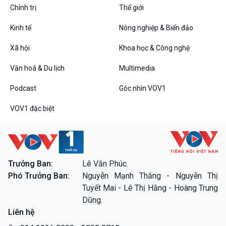
Đối thoại
Chính trị
Thế giới
Diễn đàn chủ nhật
Kinh tế
Nông nghiệp & Biển đảo
Chuyện đêm
Xã hội
Khoa học & Công nghệ
Văn hoá & Du lịch
Multimedia
Podcast
Góc nhìn VOV1
VOV1 đặc biệt
VOV1 đặc biệt
Thanh âm ký sự
Chân dung cuộc sống
Trưởng Ban:
Lê Văn Phúc.
Các chương trình đặc biệt
Phó Trưởng Ban:
Nguyễn Mạnh Thắng - Nguyễn Thị
Tuyết Mai - Lê Thị Hằng - Hoàng Trung
Dũng.
Liên hệ