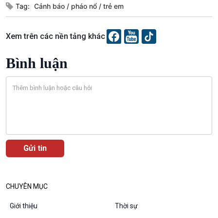
Tag:
Cảnh báo
pháo nổ
trẻ em
Văn hoá & Du lịch
Multimedia
Xem trên các nền tảng khác
Tin Văn hoá & Du lịch
Ảnh
Chát với người nổi tiếng
Video
Bình luận
Câu chuyện Thể thao
Infographic
E-Magazine
Podcast
Góc nhìn VOV1
Bình luận
CHUYÊN MỤC
10 phút Sự kiện - Luận bàn
Câu chuyện thời sự
Giới thiệu
Thời sự
Dòng chảy sự kiện