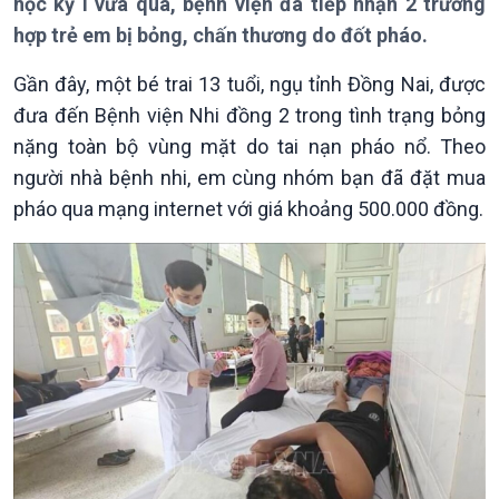
học kỳ I vừa qua, bệnh viện đã tiếp nhận 2 trường
Thời sự 21h30
hợp trẻ em bị bỏng, chấn thương do đốt pháo.
Bản tin
Chuyên mục
Gần đây, một bé trai 13 tuổi, ngụ tỉnh Đồng Nai, được
Theo dòng Thời sự
đưa đến Bệnh viện Nhi đồng 2 trong tình trạng bỏng
nặng toàn bộ vùng mặt do tai nạn pháo nổ. Theo
người nhà bệnh nhi, em cùng nhóm bạn đã đặt mua
pháo qua mạng internet với giá khoảng 500.000 đồng.
Chính trị
Thế giới
Tin Chính trị
Tin thế giới
Chính phủ với người dân
Vấn đề quốc tế
Quốc hội với cử tri
Hồ sơ sự kiện quốc tế
Xây dựng đảng
Thế giới & Việt Nam
Đảng trong cuộc sống
Biên cương - Một dải vững
Nhận diện sự thật
bền