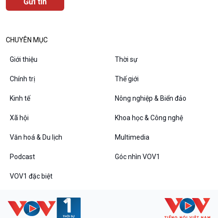
Văn hoá & Du lịch
Multimedia
Tin Văn hoá & Du lịch
Ảnh
Chát với người nổi tiếng
Video
CHUYÊN MỤC
Câu chuyện Thể thao
Infographic
Giới thiệu
Thời sự
E-Magazine
Chính trị
Thế giới
Kinh tế
Nông nghiệp & Biển đảo
Podcast
Góc nhìn VOV1
Xã hội
Khoa học & Công nghệ
Bình luận
10 phút Sự kiện - Luận bàn
Văn hoá & Du lịch
Multimedia
Câu chuyện thời sự
Podcast
Góc nhìn VOV1
Dòng chảy sự kiện
Đối thoại
VOV1 đặc biệt
Diễn đàn chủ nhật
Chuyện đêm