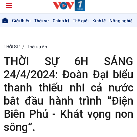
Giới thiệu
Thời sự
Chính trị
Thế giới
Kinh tế
Nông nghiệp 
THỜI SỰ
Thời sự 6h
THỜI SỰ 6H SÁNG
24/4/2024: Đoàn Đại biểu
Giới thiệu
Thời sự
thanh thiếu nhi cả nước
Thời sự 6h
bắt đầu hành trình “Điện
Thời sự 12h
Thời sự 18h
Biên Phủ - Khát vọng non
Thời sự 21h30
Bản tin
sông”.
Chuyên mục
Theo dòng Thời sự