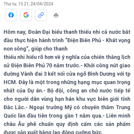
Thứ tư, 15:21, 24/04/2024
Chính trị
Thế giới
Hôm nay, Đoàn Đại biểu thanh thiếu nhi cả nước bắt
Tin Chính trị
Tin thế giới
đầu thực hiện hành trình “Điện Biên Phủ - Khát vọng
Chính phủ với người dân
Vấn đề quốc tế
non sông”, giúp cho thanh
Quốc hội với cử tri
Hồ sơ sự kiện quốc tế
thiếu nhi hiểu rõ hơn về ý nghĩa của chiến thắng lịch
Xây dựng đảng
Thế giới & Việt Nam
Đảng trong cuộc sống
Biên cương - Một dải vững
sử Điện Biên Phủ 70 năm trước.- Khởi công nút giao
Nhận diện sự thật
bền
đường Vành đai 3 kết nối cửa ngõ Bình Dương với tp
Pháp luật và đời sống
HCM. Đây là một trong những hạng mục quan trọng
nhất của Dự án.- Bộ đội, công an chở nước tiếp tế
cho người dân vùng hạn hán khu vực biên giới tỉnh
Đắc Lắc.- Ngoại trưởng Mỹ có chuyến thăm Trung
Kinh tế
Nông nghiệp & Biển đảo
Quốc lần đầu tiên trong gần 1 năm qua.- Liên minh
Tin Kinh tế
Tin Nông nghiệp & Biển
Trước giờ mở cửa
đảo
châu Âu phê chuẩn quy định cấm các sản phẩm
Dòng chảy Kinh tế
Mùa vàng
được sản xuất bằng lao động cưỡng bức.