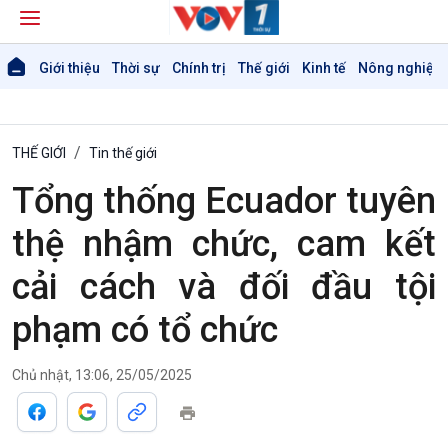
Giới thiệu
Thời sự
Chính trị
Thế giới
Kinh tế
Nông nghiệp 
THẾ GIỚI
Tin thế giới
Tổng thống Ecuador tuyên
Giới thiệu
Thời sự
thệ nhậm chức, cam kết
Thời sự 6h
cải cách và đối đầu tội
Thời sự 12h
Thời sự 18h
phạm có tổ chức
Thời sự 21h30
Bản tin
Chủ nhật, 13:06, 25/05/2025
Chuyên mục
Theo dòng Thời sự