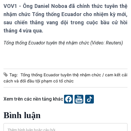
Chính trị
Thế giới
VOV1 - Ông Daniel Noboa đã chính thức tuyên thệ
Tin Chính trị
Tin thế giới
nhậm chức Tổng thống Ecuador cho nhiệm kỳ mới,
Chính phủ với người dân
Vấn đề quốc tế
sau chiến thắng vang dội trong cuộc bầu cử hồi
Quốc hội với cử tri
Hồ sơ sự kiện quốc tế
tháng 4 vừa qua.
Xây dựng đảng
Thế giới & Việt Nam
Đảng trong cuộc sống
Biên cương - Một dải vững
Tổng thống Ecuador tuyên thệ nhậm chức (Video: Reuters)
Nhận diện sự thật
bền
Pháp luật và đời sống
Kinh tế
Nông nghiệp & Biển đảo
Tag:
Tổng thống Ecuador tuyên thệ nhậm chức
cam kết cải
Tin Kinh tế
Tin Nông nghiệp & Biển
cách và đối đầu tội phạm có tổ chức
Trước giờ mở cửa
đảo
Dòng chảy Kinh tế
Mùa vàng
Sức sống hàng Việt
Biển đảo Việt Nam
Xem trên các nền tảng khác
Khởi nghiệp
Tâm tình biên giới và hải
Tuyên chiến với gian lận
đảo
Bình luận
thương mại
Tìm hiểu biển, đảo Việt
Nam