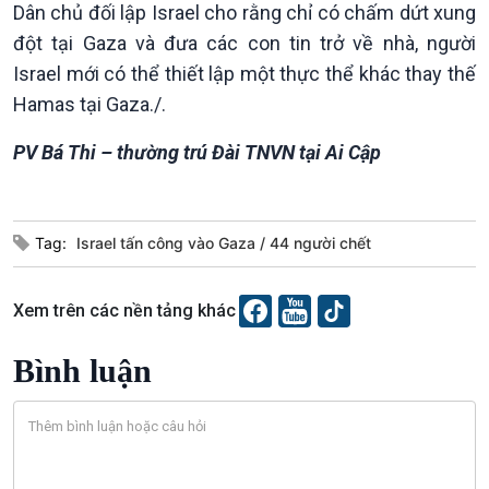
Dân chủ đối lập Israel cho rằng chỉ có chấm dứt xung
Xã hội
Khoa học & Công nghệ
đột tại Gaza và đưa các con tin trở về nhà, người
Tin Đời sống & Xã hội
Tin Khoa học & Công nghệ
Israel mới có thể thiết lập một thực thể khác thay thế
360 độ Sức khỏe
Kết nối công nghệ
Chuyển đổi Xanh
Sống chung với biến đổi
Hamas tại Gaza./.
Tài nguyên và Môi trường
khí hậu
PV Bá Thi – thường trú Đài TNVN tại Ai Cập
Chuyên gia của bạn
Xã hội chuyển động
Bước chân đến trường
Tag:
Israel tấn công vào Gaza
44 người chết
Xem trên các nền tảng khác
Bình luận
Văn hoá & Du lịch
Multimedia
Tin Văn hoá & Du lịch
Ảnh
Chát với người nổi tiếng
Video
Câu chuyện Thể thao
Infographic