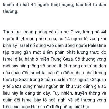
Bản tin
khiến ít nhất 44 người thiệt mạng, hầu hết là dân
Chuyên mục
thường.
Theo dòng Thời sự
Theo lực lượng phòng vệ dân sự Gaza, trong số 44
người thiệt mạng hôm qua, có 14 người tử vong khi
binh sỹ Israel nổ súng vào đám đông người Palestine
tập trung gần một điểm phân phát lương thực do
Chính trị
Thế giới
Israel điều hành ở miền Trung Gaza. Số thương vong
Tin Chính trị
Tin thế giới
mới này nâng tổng số người thiệt mạng do trúng đạn
Chính phủ với người dân
Vấn đề quốc tế
Quốc hội với cử tri
Hồ sơ sự kiện quốc tế
của quân đội Israel tại các địa điểm phân phát lương
Xây dựng đảng
Thế giới & Việt Nam
thực tại Gaza trong 3 tuần qua lên 127 người. Cơ quan
Đảng trong cuộc sống
Biên cương - Một dải vững
y tế Gaza cùng nhiều nguồn tin khu vực đánh giá số
Nhận diện sự thật
bền
liệu này là đáng tin cậy. Tuy nhiên, truyền thông và
Pháp luật và đời sống
quân đội Israel bày tỏ hoài nghi về số thương vong
trên, cáo buộc Hamas đã thổi phồng thiệt hại.