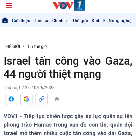
Giới thiệu
Thời sự
Chính trị
Thế giới
Kinh tế
Nông nghiệp 
THẾ GIỚI
Tin thế giới
Israel tấn công vào Gaza,
44 người thiệt mạng
Thứ ba, 07:25, 10/06/2025
Giới thiệu
Thời sự
Thời sự 6h
VOV1 - Tiếp tục chiến lược gây áp lực quân sự lên
Thời sự 12h
phong trào Hamas trong vấn đề con tin, quân đội
Thời sự 18h
Thời sự 21h30
Israel mở thêm nhiều cuộc tấn công vào dải Gaza,