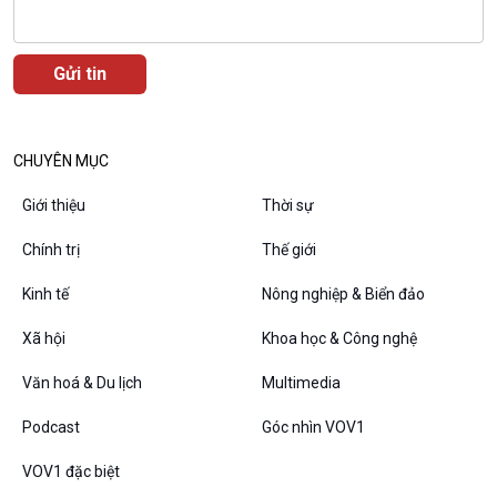
E-Magazine
CHUYÊN MỤC
Podcast
Góc nhìn VOV1
Giới thiệu
Thời sự
Bình luận
10 phút Sự kiện - Luận bàn
Chính trị
Thế giới
Câu chuyện thời sự
Dòng chảy sự kiện
Kinh tế
Nông nghiệp & Biển đảo
Đối thoại
Xã hội
Khoa học & Công nghệ
Diễn đàn chủ nhật
Chuyện đêm
Văn hoá & Du lịch
Multimedia
Podcast
Góc nhìn VOV1
VOV1 đặc biệt