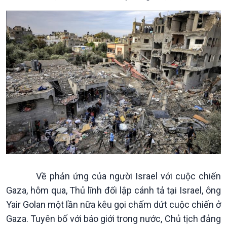
Kinh tế
Nông nghiệp & Biển đảo
Tin Kinh tế
Tin Nông nghiệp & Biển
Trước giờ mở cửa
đảo
Dòng chảy Kinh tế
Mùa vàng
Sức sống hàng Việt
Biển đảo Việt Nam
Khởi nghiệp
Tâm tình biên giới và hải
Tuyên chiến với gian lận
đảo
thương mại
Tìm hiểu biển, đảo Việt
Nam
Về phản ứng của người Israel với cuộc chiến
Gaza, hôm qua, Thủ lĩnh đối lập cánh tả tại Israel, ông
Yair Golan một lần nữa kêu gọi chấm dứt cuộc chiến ở
Gaza. Tuyên bố với báo giới trong nước, Chủ tịch đảng