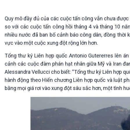
360 độ Sức khỏe
Kết nối công nghệ
Chuyển đổi Xanh
Sống chung với biến đổi
Tài nguyên và Môi trường
khí hậu
Quy mô đầy đủ của các cuộc tấn công vẫn chưa được tiế
Chuyên gia của bạn
so với các cuộc tấn công hồi tháng 4 và tháng 10 nă
Xã hội chuyển động
nhiều nước đã ban bố cảnh báo công dân, đồng thời kê
Bước chân đến trường
vực vào một cuộc xung đột rộng lớn hơn.
VOV1 đặc biệt
Tổng thư ký Liên hợp quốc Antonio Gutererres lên á
Thanh âm ký sự
cảnh các cuộc đàm phán hạt nhân giữa Mỹ và Iran đan
Chân dung cuộc sống
Các chương trình đặc biệt
Alessandra Vellucci cho biết: “Tổng thư ký Liên hợp qu
hành động theo Hiến chương Liên hợp quốc và luật pháp
bằng mọi giá rơi vào xung đột sâu sắc hơn, một tình 