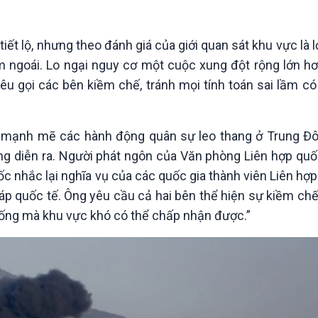
Chát với người nổi tiếng
Video
Câu chuyện Thể thao
Infographic
E-Magazine
t lộ, nhưng theo đánh giá của giới quan sát khu vực là 
m ngoái. Lo ngại nguy cơ một cuộc xung đột rộng lớn hơ
u gọi các bên kiềm chế, tránh mọi tính toán sai lầm có
n mạnh mẽ các hành động quân sự leo thang ở Trung Đô
g diễn ra. Người phát ngôn của Văn phòng Liên hợp quố
ốc nhắc lại nghĩa vụ của các quốc gia thành viên Liên hợp
 quốc tế. Ông yêu cầu cả hai bên thể hiện sự kiềm chế 
huống mà khu vực khó có thể chấp nhận được.”