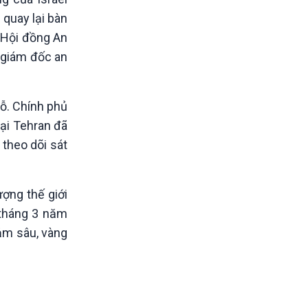
 quay lại bàn
 Hội đồng An
c giám đốc an
hỗ. Chính phủ
tại Tehran đã
theo dõi sát
ượng thế giới
 tháng 3 năm
iảm sâu, vàng