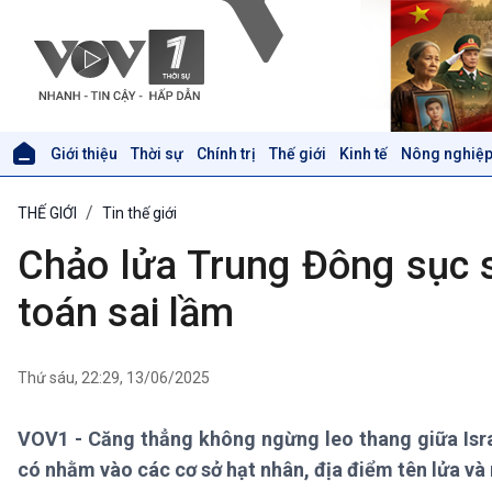
Giới thiệu
Thời sự
Chính trị
Thế giới
Kinh tế
Nông nghiệp
Giới thiệu
Thời sự
THẾ GIỚI
Tin thế giới
Thời sự 6h
Thời sự 12h
Chảo lửa Trung Đông sục s
Thời sự 18h
Thời sự 21h30
toán sai lầm
Bản tin
Chuyên mục
Theo dòng Thời sự
Thứ sáu, 22:29, 13/06/2025
VOV1 - Căng thẳng không ngừng leo thang giữa Israe
Xã hội
Khoa học & Công nghệ
có nhằm vào các cơ sở hạt nhân, địa điểm tên lửa và 
Tin Đời sống & Xã hội
Tin Khoa học & Công nghệ