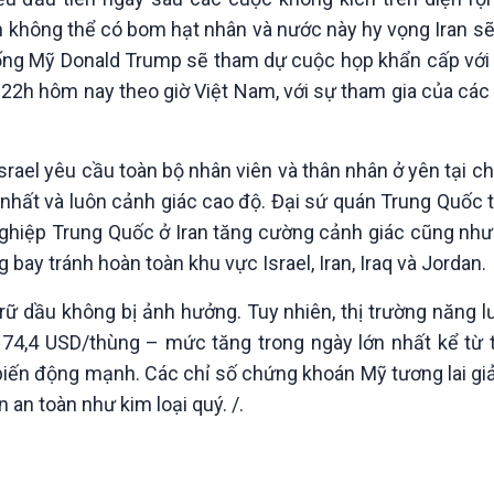
 không thể có bom hạt nhân và nước này hy vọng Iran sẽ
ống Mỹ Donald Trump sẽ tham dự cuộc họp khẩn cấp với
c 22h hôm nay theo giờ Việt Nam, với sự tham gia của cá
.
srael yêu cầu toàn bộ nhân viên và thân nhân ở yên tại c
 nhất và luôn cảnh giác cao độ. Đại sứ quán Trung Quốc 
ghiệp Trung Quốc ở Iran tăng cường cảnh giác cũng như 
 bay tránh hoàn toàn khu vực Israel, Iran, Iraq và Jordan.
trữ dầu không bị ảnh hưởng. Tuy nhiên, thị trường năng l
 74,4 USD/thùng – mức tăng trong ngày lớn nhất kể từ
g biến động mạnh. Các chỉ số chứng khoán Mỹ tương lai g
 an toàn như kim loại quý. /.