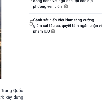
đồng hành với ngư dân” tại các địa
phương ven biển
Cảnh sát biển Việt Nam tăng cường
5
giám sát tàu cá, quyết tâm ngăn chặn vi
phạm IUU
i Trung Quốc
trò xây dựng