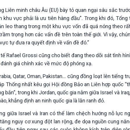
g Liên minh châu Âu (EU) bày tỏ quan ngại sâu sắc trướ
 khu vực phải là ưu tiên hàng đầu”. Trong khi đó, Tổng
n leo thang trong một khu vực vốn đã quá nóng theo rất
rầm trọng hơn các vấn đề trên toàn thế giới. Vì vậy, chún
 vực tự đưa ra quyết định về vấn đề đó.”
Rafael Grossi cũng cho biết đang theo dõi sát tình hìn
g đánh giá chính xác về mức độ phóng xạ.
abia, Qatar, Oman, Pakistan… cũng đồng loạt lên tiếng tr
Rập Thống nhất kêu gọi Hội đồng Bảo an Liên hợp quốc “
 bắn”, trong khi Jordan, quốc gia nằm giữa Israel và Iraq
, khẳng định an ninh quốc gia là lằn ranh đỏ.
g giữa Israel và Iran có thể làm chệch hướng nỗ lực ng
tăng nguy cơ xung đột lan rộng, đe dọa nguồn cung năn
iểu đầu tiên ngay sau các cuộc không kích trên diện rộn