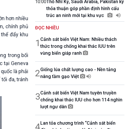
10:00
Thổ Nhĩ Kỳ, Saudi Arabia, Pakistan ký
10 phút Sự kiện - Luận bàn
thỏa thuận góp phần định hình cấu
Câu chuyện thời sự
trúc an ninh mới tại khu vực
Dòng chảy sự kiện
lớn hơn nhiều
Đối thoại
n, chính phủ
ĐỌC NHIỀU
Diễn đàn chủ nhật
 thể đẩy khu
Chuyện đêm
Cảnh sát biển Việt Nam: Nhiều thách
1
thức trong chống khai thác IUU trên
vùng biển giáp ranh
ng trong bối
c tại Geneva
Giống lúa chất lượng cao - Nền tảng
2
 quốc là phải
nâng tầm gạo Việt
tối đa, tránh
Cảnh sát biển Việt Nam tuyên truyền
3
chống khai thác IUU cho hơn 114 nghìn
lượt ngư dân
Lan tỏa chương trình “Cảnh sát biển
4