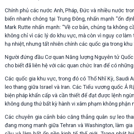
Chính phủ các nước Anh, Pháp, Đức và nhiều nước tron
biến nhanh chóng tại Trung Đông, nhấn mạnh “ổn định
Mark Rutte nhấn mạnh: “Về cơ bản, chúng ta không cầ
không chỉ vì các lý do khu vực, mà còn vì nguy cơ làm t
hạ nhiệt, nhưng tất nhiên chính các quốc gia trong khu
Người đứng đầu Cơ quan Năng lượng Nguyên tử Quốc tế 
cho biết đã liên hệ với các quan chức Iran để có nhữn
Các quốc gia khu vực, trong đó có Thổ Nhĩ Kỳ, Saudi Ar
leo thang giữa Israel và Iran. Các Tiểu vương quốc Ả 
biện pháp khẩn cấp và cần thiết để đạt được lệnh ngừng
không dung thứ bất kỳ hành vi xâm phạm không phận nào
Các chuyên gia cảnh báo căng thẳng quân sự leo than
đang mong manh giữa Tehran và Washington, làm gia 
cầu và làm bất ổn nền kinh tế thế giới. Trong phát b