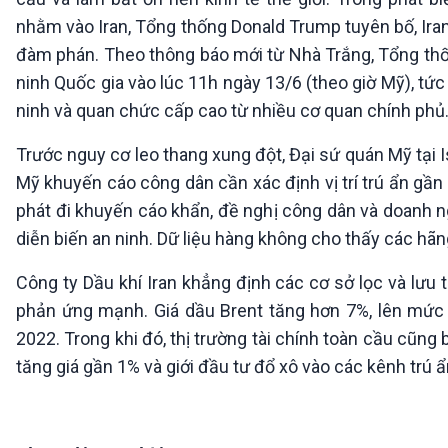
nhằm vào Iran, Tổng thống Donald Trump tuyên bố, Iran
đàm phán. Theo thông báo mới từ Nhà Trắng, Tổng th
ninh Quốc gia vào lúc 11h ngày 13/6 (theo giờ Mỹ), tứ
ninh và quan chức cấp cao từ nhiều cơ quan chính phủ
Trước nguy cơ leo thang xung đột, Đại sứ quán Mỹ tại I
Mỹ khuyến cáo công dân cần xác định vị trí trú ẩn gần
phát đi khuyến cáo khẩn, đề nghị công dân và doanh n
diễn biến an ninh. Dữ liệu hàng không cho thấy các hãng
Công ty Dầu khí Iran khẳng định các cơ sở lọc và lưu 
phản ứng mạnh. Giá dầu Brent tăng hơn 7%, lên mức
2022. Trong khi đó, thị trường tài chính toàn cầu cũn
tăng giá gần 1% và giới đầu tư đổ xô vào các kênh trú ẩn