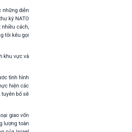
c những diễn
 thư ký NATO
 nhiều cách,
g tôi kêu gọi
h khu vực và
ước tình hình
thực hiện các
, tuyên bố sẽ
oại giao vốn
g lượng toàn
g của Israel