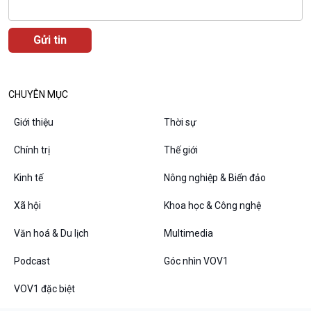
Câu chuyện thời sự
Dòng chảy sự kiện
Đối thoại
Diễn đàn chủ nhật
Chuyện đêm
CHUYÊN MỤC
Giới thiệu
Thời sự
Chính trị
Thế giới
Kinh tế
Nông nghiệp & Biển đảo
Xã hội
Khoa học & Công nghệ
Văn hoá & Du lịch
Multimedia
VOV1 đặc biệt
Podcast
Góc nhìn VOV1
Thanh âm ký sự
VOV1 đặc biệt
Chân dung cuộc sống