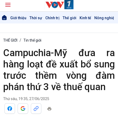
Giới thiệu
Thời sự
Chính trị
Thế giới
Kinh tế
Nông nghiệp 
THẾ GIỚI
Tin thế giới
Campuchia-Mỹ đưa ra
hàng loạt đề xuất bổ sung
trước thềm vòng đàm
phán thứ 3 về thuế quan
Thứ sáu, 19:35, 27/06/2025
Giới thiệu
Thời sự