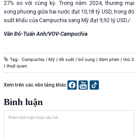
Văn hoá & Du lịch
Multimedia
27% so với cùng kỳ. Trong năm 2024, thương mại
Tin Văn hoá & Du lịch
Ảnh
song phương giữa hai nước đạt 10,18 tỷ USD, trong đó
Chát với người nổi tiếng
Video
xuất khẩu của Campuchia sang Mỹ đạt 9,92 tỷ USD./.
Câu chuyện Thể thao
Infographic
E-Magazine
Văn Đỗ-Tuấn Anh/VOV-Campuchia
Tag:
Campuchia
Mỹ
đề xuất
bổ sung
đàm phán
thứ 3
thuế quan
Xem trên các nền tảng khác
Bình luận
Podcast
Góc nhìn VOV1
Bình luận
10 phút Sự kiện - Luận bàn