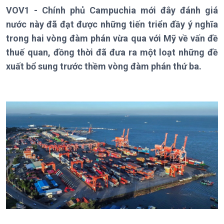
VOV1 - Chính phủ Campuchia mới đây đánh giá
Thời sự 6h
nước này đã đạt được những tiến triển đầy ý nghĩa
Thời sự 12h
Thời sự 18h
trong hai vòng đàm phán vừa qua với Mỹ về vấn đề
Thời sự 21h30
thuế quan, đồng thời đã đưa ra một loạt những đề
Bản tin
xuất bổ sung trước thềm vòng đàm phán thứ ba.
Chuyên mục
Theo dòng Thời sự
Chính trị
Thế giới