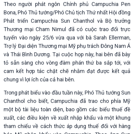
Theo người phát ngôn Chính phủ Campuchia Pen
Tin Chính trị
Tin thế giới
Bona, Phó Thủ tướng/Phó Chủ tịch Thứ nhất Hội đồng
Chính phủ với người dân
Vấn đề quốc tế
Phát triển Campuchia Sun Chanthol và Bộ trưởng
Quốc hội với cử tri
Hồ sơ sự kiện quốc tế
Xây dựng đảng
Thế giới & Việt Nam
Thương mại Cham Nimul đã có cuộc trao đổi trực
Đảng trong cuộc sống
Biên cương - Một dải vững
tuyến vào ngày 25/6 vừa qua với bà Sarah Ellerman,
Nhận diện sự thật
bền
Trợ lý Đại diện Thương mại Mỹ phụ trách Đông Nam Á
Pháp luật và đời sống
và Thái Bình Dương. Tại cuộc họp này, hai bên đã bày
tỏ sẵn sàng cho vòng đàm phán thứ ba sắp tới, với
cam kết hợp tác chặt chẽ nhằm đạt được kết quả
chung vì lợi ích của cả hai bên.
Trong phát biểu vào đầu tuần này, Phó Thủ tướng Sun
Chanthol cho biết, Campuchia đã trao cho phía Mỹ
một bộ tài liệu toàn diện, bao gồm các biểu thuế đề
xuất, các điều kiện về xuất nhập khẩu và một khung
tham chiếu về cách thức áp dụng thuế đối với hàng
Kinh tế
Nông nghiệp & Biển đảo