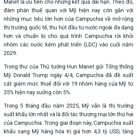
Manet là ưu tiên cho những kết quả dài hạn. Theo đó,
Xã hội
Khoa học & Công nghệ
đàm phán thuế quan với Mỹ hiện nay còn gắn với
Tin Đời sống & Xã hội
Tin Khoa học & Công nghệ
những mục tiêu lớn hơn của Campuchia về mở rộng
360 độ Sức khỏe
Kết nối công nghệ
Chuyển đổi Xanh
Sống chung với biến đổi
thị trường quốc tế, thu hút đầu tư nước ngoài đa dạng
Tài nguyên và Môi trường
khí hậu
hơn và chuẩn bị cho quá trình Campuchia rời khỏi
Chuyên gia của bạn
nhóm các nước kém phát triển (LDC) vào cuối năm
Xã hội chuyển động
2029.
Bước chân đến trường
Trong thư của Thủ tướng Hun Manet gửi Tổng thống
Mỹ Donald Trump ngày 4/4, Campuchia đã đề xuất
cắt giảm mức thuế đối với 19 nhóm hàng của Mỹ từ
35% hiện nay xuống còn 5%.
Trong 5 tháng đầu năm 2025, Mỹ vẫn là thị trường
xuất khẩu lớn nhất và là đối tác thương mại lớn thứ hai
của Campuchia. Trong giai đoạn này, Campuchia xuất
khẩu sang Mỹ hàng hóa trị giá hơn 4,3 tỷ USD, tăng