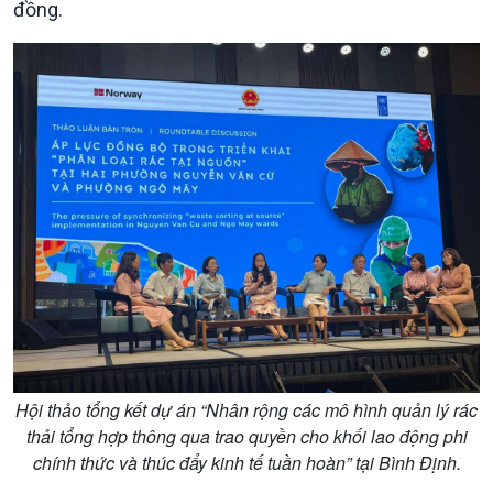
đồng.
Chính trị
Thế giới
Tin Chính trị
Tin thế giới
Chính phủ với người dân
Vấn đề quốc tế
Quốc hội với cử tri
Hồ sơ sự kiện quốc tế
Xây dựng đảng
Thế giới & Việt Nam
Đảng trong cuộc sống
Biên cương - Một dải vững
Hội thảo tổng kết dự án “Nhân rộng các mô hình quản lý rác
Nhận diện sự thật
bền
thải tổng hợp thông qua trao quyền cho khối lao động phi
Pháp luật và đời sống
chính thức và thúc đẩy kinh tế tuần hoàn” tại Bình Định.