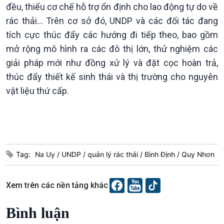
đều, thiếu cơ chế hỗ trợ ổn định cho lao động tự do về
rác thải… Trên cơ sở đó, UNDP và các đối tác đang
tích cực thúc đẩy các hướng đi tiếp theo, bao gồm
mở rộng mô hình ra các đô thị lớn, thử nghiệm các
giải pháp mới như đồng xử lý và đặt cọc hoàn trả,
thúc đẩy thiết kế sinh thái và thị trường cho nguyên
vật liệu thứ cấp.
Podcast
Góc nhìn VOV1
Bình luận
10 phút Sự kiện - Luận bàn
Câu chuyện thời sự
Tag:
Na Uy
UNDP
quản lý rác thải
Bình Định
Quy Nhơn
Dòng chảy sự kiện
Đối thoại
Xem trên các nền tảng khác
Diễn đàn chủ nhật
Chuyện đêm
Bình luận