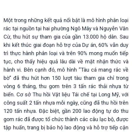
Một trong những kết quả nổi bật là mô hình phân loại
rác tại nguồn tại hai phường Ngô Mây và Nguyễn Văn
Cừ, thu hút sự tham gia của gần 13.000 hộ dân. Sau
khi kết thúc giai đoạn hỗ trợ của Dự án, 60% vẫn duy
trì thực hành phân loại và trên 90% mong muốn tiếp
tục, cho thấy hiệu quả lâu dài về mặt nhận thức và
hành vi. Bên cạnh đó, mô hình “Tàu cá mang rác về
bờ” đã thu hút hơn 150 lượt tàu tham gia chỉ trong
vòng 6 tháng, thu gom trên 3 tấn rác thải nhựa từ
biển. Cơ sở Thu hồi Vật liệu Tái chế tại Long Mỹ, với
công suất 2 tấn nhựa mỗi ngày, cũng đã thu hồi trên
Kinh tế
Nông nghiệp & Biển đảo
120 tấn nhựa. Đặc biệt, gần 200 lao động tự do thu
Tin Kinh tế
Tin Nông nghiệp & Biển
gom rác đã được tổ chức thành các câu lạc bộ, được
Trước giờ mở cửa
đảo
tập huấn, trang bị bảo hộ lao động và hỗ trợ tiếp cận
Dòng chảy Kinh tế
Mùa vàng