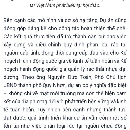
tại Việt Nam phát biểu tại hội thảo.
Bên cạnh các mô hình và cơ sở hạ tầng, Dự án cũng
đóng góp đáng kể cho công tác hoàn thiện thể chế.
Các kết quả thực tiễn đã trở thành căn cứ cho việc
xây dựng và điều chỉnh quy định phân loại rác tại
Văn hoá & Du lịch
Multimedia
nguồn cấp tỉnh, đồng thời cung cấp đầu vào cho Kế
Tin Văn hoá & Du lịch
Ảnh
hoạch Hành động quốc gia về Kinh tế tuần hoàn và Kế
Chát với người nổi tiếng
Video
hoạch hành động quốc gia quản lý rác thải nhựa đại
Câu chuyện Thể thao
Infographic
dương. Theo ông Nguyễn Đức Toàn, Phó Chủ tịch
E-Magazine
UBND thành phố Quy Nhơn, dự án có ý nghĩa đặc biệt
– không chỉ về mặt môi trường mà còn thể hiện cam
kết của địa phương đối với phát triển bền vững và kinh
tế tuần hoàn. Tuy nhiên bên cạnh những thành tựu
đạt được, quá trình triển khai dự án vẫn còn một số
tồn tại như việc phân loại rác tại nguồn chưa đồng