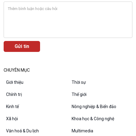
CHUYÊN MỤC
Giới thiệu
Thời sự
Chính trị
Thế giới
VOV1 đặc biệt
Kinh tế
Nông nghiệp & Biển đảo
Thanh âm ký sự
Xã hội
Khoa học & Công nghệ
Chân dung cuộc sống
Các chương trình đặc biệt
Văn hoá & Du lịch
Multimedia