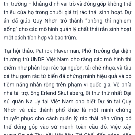
thị trường – khẳng định vai trò và đóng góp không thể
Sức sống hàng Việt
Biển đảo Việt Nam
Khởi nghiệp
Tâm tình biên giới và hải
thiếu của họ trong chuỗi giá trị rác thải sinh hoạt. Dự
Tuyên chiến với gian lận
đảo
án đã giúp Quy Nhơn trở thành “phòng thí nghiệm
thương mại
Tìm hiểu biển, đảo Việt
sống” cho các mô hình quản lý chất thải rắn sinh hoạt
Nam
một cách tích hợp và bao trùm.
Tại hội thảo, Patrick Haverman, Phó Trưởng đại diện
thường trú UNDP Việt Nam cho rằng các mô hình thí
điểm như phân loại rác tại nguồn, tái chế nhựa, và tàu
cá thu gom rác từ biển đã chứng minh hiệu quả và có
tiềm năng nhân rộng trên phạm vi quốc gia. Về phía
nhà tài trợ, ông Erlend Skutlaberg, Bí thư thứ nhất Đại
sứ quán Na Uy tại Việt Nam cho biết Dự án tại Quy
Nhơn và các thành phố khác là một minh chứng
thuyết phục cho cách quản lý rác thải bền vững có
thể đóng góp vào sứ mệnh toàn cầu đó. Việc xây