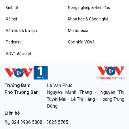
Tin Đời sống & Xã hội
Tin Khoa học & Công nghệ
360 độ Sức khỏe
Kết nối công nghệ
Kinh tế
Nông nghiệp & Biển đảo
Chuyển đổi Xanh
Sống chung với biến đổi
Xã hội
Khoa học & Công nghệ
Tài nguyên và Môi trường
khí hậu
Chuyên gia của bạn
Văn hoá & Du lịch
Multimedia
Xã hội chuyển động
Bước chân đến trường
Podcast
Góc nhìn VOV1
Văn hoá & Du lịch
Multimedia
VOV1 đặc biệt
Tin Văn hoá & Du lịch
Ảnh
Chát với người nổi tiếng
Video
Câu chuyện Thể thao
Infographic
E-Magazine
Trưởng Ban:
Lê Văn Phúc.
Phó Trưởng Ban:
Nguyễn Mạnh Thắng - Nguyễn Thị
Podcast
Góc nhìn VOV1
Tuyết Mai - Lê Thị Hằng - Hoàng Trung
Bình luận
Dũng.
10 phút Sự kiện - Luận bàn
Liên hệ
Câu chuyện thời sự
Dòng chảy sự kiện
024 3936 5888 - 3825 5765.
Đối thoại