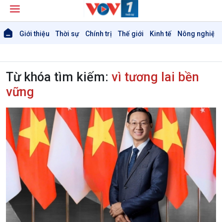
Giới thiệu
Thời sự
Chính trị
Thế giới
Kinh tế
Nông nghiệp 
Từ khóa tìm kiếm:
vì tương lai bền
vững
Giới thiệu
Thời sự
Thời sự 6h
Thời sự 12h
Thời sự 18h
Thời sự 21h30
Bản tin
Chuyên mục
Theo dòng Thời sự
Chính trị
Thế giới