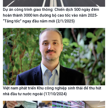
360 độ Sức khỏe
Kết nối công nghệ
Chuyển đổi Xanh
Sống chung với biến đổi
Dự án công trình giao thông: Chiến dịch 500 ngày đêm
Tài nguyên và Môi trường
khí hậu
hoàn thành 3000 km đường bộ cao tốc vào năm 2025-
Chuyên gia của bạn
“Tăng tốc” ngay đầu năm mới (2/1/2025)
Xã hội chuyển động
Bước chân đến trường
Việt nam phát triển Khu công nghiệp sinh thái để thu hút
nhà đầu tư nước ngoài (17/10/2024)