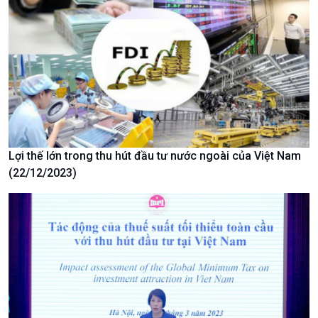
Văn hoá & Du lịch
Multimedia
Tin Văn hoá & Du lịch
Ảnh
Chát với người nổi tiếng
Video
Câu chuyện Thể thao
Infographic
E-Magazine
Lợi thế lớn trong thu hút đầu tư nước ngoài của Việt Nam
(22/12/2023)