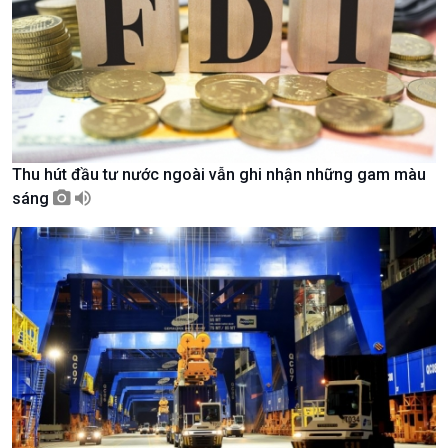
Thu hút đầu tư nước ngoài vẫn ghi nhận những gam màu
Chính trị
Thế giới
sáng
Tin Chính trị
Tin thế giới
Chính phủ với người dân
Vấn đề quốc tế
Quốc hội với cử tri
Hồ sơ sự kiện quốc tế
Xây dựng đảng
Thế giới & Việt Nam
Đảng trong cuộc sống
Biên cương - Một dải vững
Nhận diện sự thật
bền
Pháp luật và đời sống