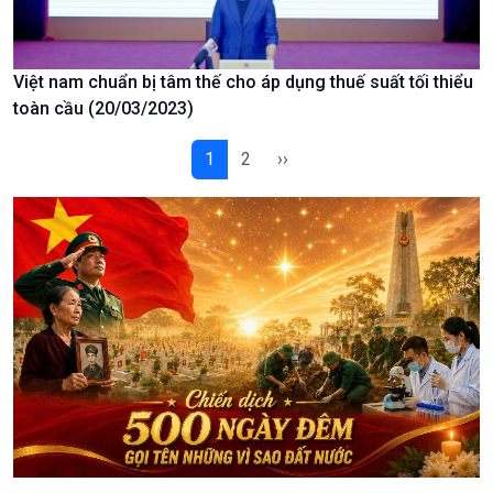
Podcast
Góc nhìn VOV1
Việt nam chuẩn bị tâm thế cho áp dụng thuế suất tối thiểu
Bình luận
toàn cầu (20/03/2023)
10 phút Sự kiện - Luận bàn
Câu chuyện thời sự
1
2
››
Dòng chảy sự kiện
Đối thoại
Diễn đàn chủ nhật
Chuyện đêm