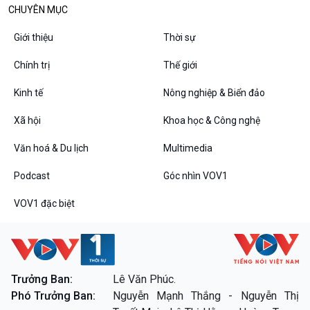
CHUYÊN MỤC
Giới thiệu
Thời sự
Chính trị
Thế giới
Kinh tế
Nông nghiệp & Biển đảo
VOV1 đặc biệt
Xã hội
Khoa học & Công nghệ
Thanh âm ký sự
Chân dung cuộc sống
Văn hoá & Du lịch
Multimedia
Các chương trình đặc biệt
Podcast
Góc nhìn VOV1
VOV1 đặc biệt
Trưởng Ban:
Lê Văn Phúc.
Phó Trưởng Ban:
Nguyễn Mạnh Thắng - Nguyễn Thị