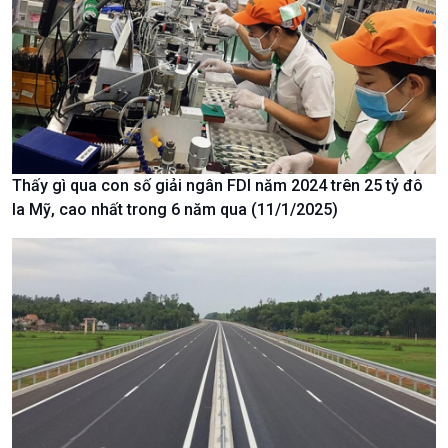
thương mại
Tìm hiểu biển, đảo Việt
Nam
Thấy gì qua con số giải ngân FDI năm 2024 trên 25 tỷ đô
la Mỹ, cao nhất trong 6 năm qua (11/1/2025)
Xã hội
Khoa học & Công nghệ
Tin Đời sống & Xã hội
Tin Khoa học & Công nghệ