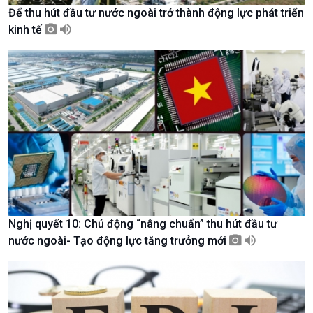
Để thu hút đầu tư nước ngoài trở thành động lực phát triển
kinh tế
Giới thiệu
Thời sự
Thời sự 6h
Thời sự 12h
Thời sự 18h
Thời sự 21h30
Bản tin
Chuyên mục
Theo dòng Thời sự
Nghị quyết 10: Chủ động “nâng chuẩn” thu hút đầu tư
nước ngoài- Tạo động lực tăng trưởng mới