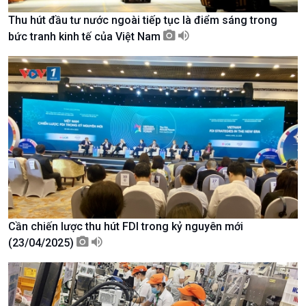
Thu hút đầu tư nước ngoài tiếp tục là điểm sáng trong
bức tranh kinh tế của Việt Nam
Kinh tế
Nông nghiệp & Biển đảo
Tin Kinh tế
Tin Nông nghiệp & Biển
Cần chiến lược thu hút FDI trong kỷ nguyên mới
Trước giờ mở cửa
đảo
(23/04/2025)
Dòng chảy Kinh tế
Mùa vàng
Sức sống hàng Việt
Biển đảo Việt Nam
Khởi nghiệp
Tâm tình biên giới và hải
Tuyên chiến với gian lận
đảo