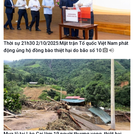
Kinh tế
Nông nghiệp & Biển đảo
Tin Kinh tế
Tin Nông nghiệp & Biển
Trước giờ mở cửa
đảo
Dòng chảy Kinh tế
Mùa vàng
Sức sống hàng Việt
Biển đảo Việt Nam
Khởi nghiệp
Tâm tình biên giới và hải
Thời sự 21h30 2/10/2025:Mặt trận Tổ quốc Việt Nam phát
Tuyên chiến với gian lận
đảo
động ủng hộ đồng bào thiệt hại do bão số 10
thương mại
Tìm hiểu biển, đảo Việt
Nam
Xã hội
Khoa học & Công nghệ
Tin Đời sống & Xã hội
Tin Khoa học & Công nghệ
360 độ Sức khỏe
Kết nối công nghệ
Chuyển đổi Xanh
Sống chung với biến đổi
Tài nguyên và Môi trường
khí hậu
Mưa lũ tại Lào Cai làm 19 người thương vong, thiệt hại