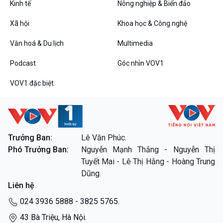
Kinh tế
Nông nghiệp & Biển đảo
10 phút Sự kiện - Luận bàn
Câu chuyện thời sự
Xã hội
Khoa học & Công nghệ
Dòng chảy sự kiện
Văn hoá & Du lịch
Multimedia
Đối thoại
Diễn đàn chủ nhật
Podcast
Góc nhìn VOV1
Chuyện đêm
VOV1 đặc biệt
VOV1 đặc biệt
Trưởng Ban:
Lê Văn Phúc.
Thanh âm ký sự
Phó Trưởng Ban:
Nguyễn Mạnh Thắng - Nguyễn Thị
Chân dung cuộc sống
Tuyết Mai - Lê Thị Hằng - Hoàng Trung
Các chương trình đặc biệt
Dũng.
Liên hệ
024 3936 5888 - 3825 5765.
43 Bà Triệu, Hà Nội.