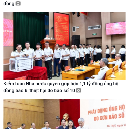
Chuyên mục
đồng
Theo dòng Thời sự
Chính trị
Thế giới
Tin Chính trị
Tin thế giới
Chính phủ với người dân
Vấn đề quốc tế
Quốc hội với cử tri
Hồ sơ sự kiện quốc tế
Xây dựng đảng
Thế giới & Việt Nam
Đảng trong cuộc sống
Biên cương - Một dải vững
Kiểm toán Nhà nước quyên góp hơn 1,1 tỷ đồng ủng hộ
Nhận diện sự thật
bền
đồng bào bị thiệt hại do bão số 10
Pháp luật và đời sống