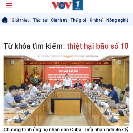
Giới thiệu
Thời sự
Chính trị
Thế giới
Kinh tế
Nông nghiệp 
Từ khóa tìm kiếm:
thiệt hại bão số 10
Giới thiệu
Thời sự
Thời sự 6h
Thời sự 12h
Thời sự 18h
Thời sự 21h30
Bản tin
Chương trình ủng hộ nhân dân Cuba: Tiếp nhận hơn 467 tỷ