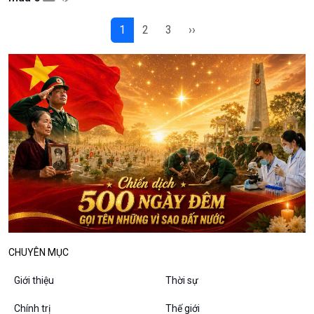
Bình luận
10 phút Sự kiện - Luận bàn
1
2
3
››
Câu chuyện thời sự
Dòng chảy sự kiện
Đối thoại
Diễn đàn chủ nhật
Chuyện đêm
CHUYÊN MỤC
Giới thiệu
Thời sự
Chính trị
Thế giới