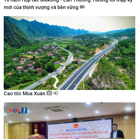
mới của thịnh vượng và bền vững
Kinh tế
Nông nghiệp & Biển đảo
Tin Kinh tế
Tin Nông nghiệp & Biển
Trước giờ mở cửa
đảo
Cao tốc Mùa Xuân
Dòng chảy Kinh tế
Mùa vàng
Sức sống hàng Việt
Biển đảo Việt Nam
Khởi nghiệp
Tâm tình biên giới và hải
Tuyên chiến với gian lận
đảo
thương mại
Tìm hiểu biển, đảo Việt
Nam