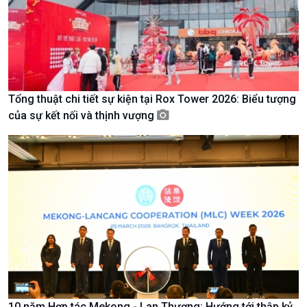
Tổng thuật chi tiết sự kiện tại Rox Tower 2026: Biểu tượng
Chính trị
Thế giới
của sự kết nối và thịnh vượng
Tin Chính trị
Tin thế giới
Chính phủ với người dân
Vấn đề quốc tế
Quốc hội với cử tri
Hồ sơ sự kiện quốc tế
Xây dựng đảng
Thế giới & Việt Nam
Đảng trong cuộc sống
Biên cương - Một dải vững
Nhận diện sự thật
bền
Pháp luật và đời sống
10 năm Hợp tác Mekong - Lan Thương: Hướng tới thập kỷ