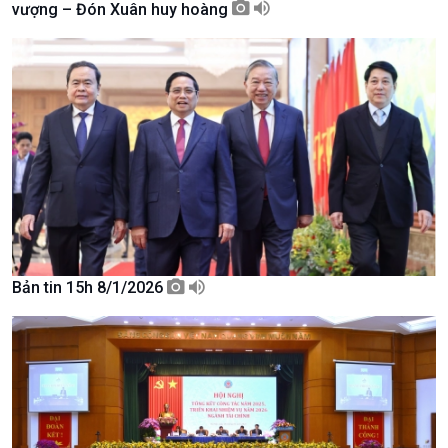
vượng – Đón Xuân huy hoàng
Chuyên gia của bạn
Xã hội chuyển động
Bước chân đến trường
Bản tin 15h 8/1/2026
Văn hoá & Du lịch
Multimedia