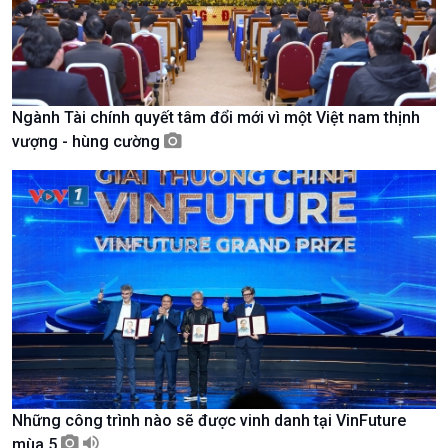
Tin Văn hoá & Du lịch
Ảnh
Chát với người nổi tiếng
Video
Câu chuyện Thể thao
Infographic
E-Magazine
Ngành Tài chính quyết tâm đổi mới vì một Việt nam thịnh
vượng - hùng cường
Những công trình nào sẽ được vinh danh tại VinFuture
Podcast
Góc nhìn VOV1
mùa 5