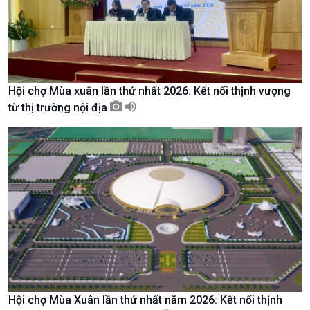
Hội chợ Mùa xuân lần thứ nhất 2026: Kết nối thịnh vượng
từ thị trường nội địa
Xã hội
Khoa học & Công nghệ
Tin Đời sống & Xã hội
Tin Khoa học & Công nghệ
360 độ Sức khỏe
Kết nối công nghệ
Chuyển đổi Xanh
Sống chung với biến đổi
Hội chợ Mùa Xuân lần thứ nhất năm 2026: Kết nối thịnh
Tài nguyên và Môi trường
khí hậu