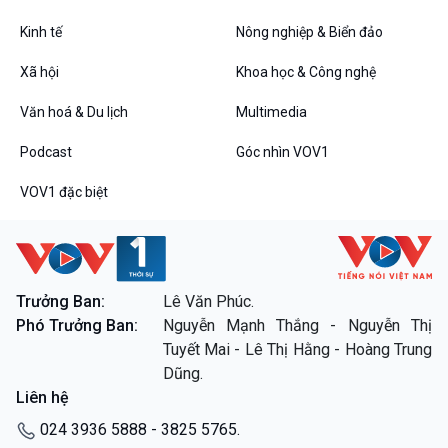
Kinh tế
Nông nghiệp & Biển đảo
VOV1 đặc biệt
Xã hội
Khoa học & Công nghệ
Thanh âm ký sự
Văn hoá & Du lịch
Multimedia
Chân dung cuộc sống
Các chương trình đặc biệt
Podcast
Góc nhìn VOV1
VOV1 đặc biệt
Trưởng Ban:
Lê Văn Phúc.
Phó Trưởng Ban:
Nguyễn Mạnh Thắng - Nguyễn Thị
Tuyết Mai - Lê Thị Hằng - Hoàng Trung
Dũng.
Liên hệ
024 3936 5888 - 3825 5765.